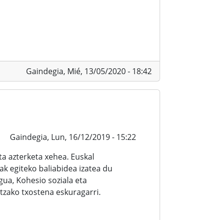
Gaindegia,
Mié, 13/05/2020 - 18:42
Gaindegia,
Lun, 16/12/2019 - 15:22
a azterketa xehea. Euskal
ak egiteko baliabidea izatea du
ua, Kohesio soziala eta
zako txostena eskuragarri.