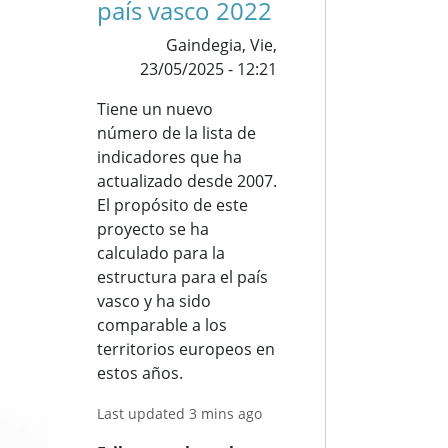
país vasco 2022
Gaindegia,
Vie,
23/05/2025 - 12:21
Tiene un nuevo
número de la lista de
indicadores que ha
actualizado desde 2007.
El propósito de este
proyecto se ha
calculado para la
estructura para el país
vasco y ha sido
comparable a los
territorios europeos en
estos años.
Last updated 3 mins ago