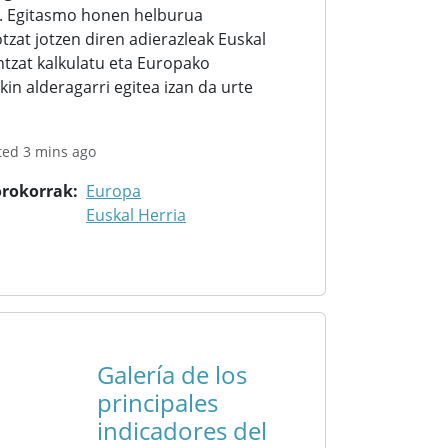
. Egitasmo honen helburua
tzat jotzen diren adierazleak Euskal
ntzat kalkulatu eta Europako
kin alderagarri egitea izan da urte
ted 3 mins ago
orokorrak
Europa
Euskal Herria
Galería de los
principales
indicadores del