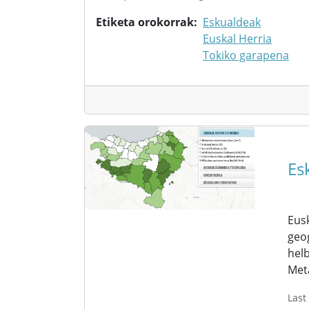
Etiketa orokorrak
Eskualdeak
Euskal Herria
Tokiko garapena
Es
Eusk
geog
helb
Met
Last