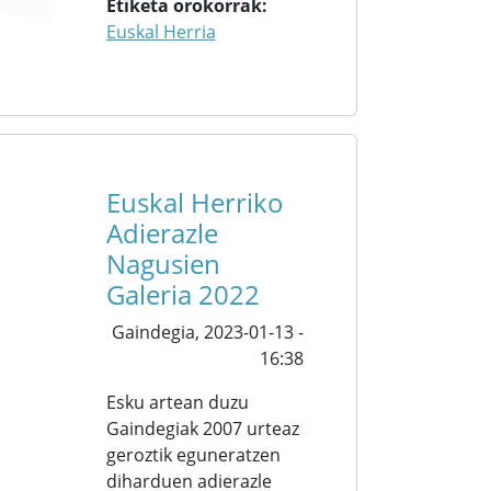
Etiketa orokorrak
Euskal Herria
Euskal Herriko
Adierazle
Nagusien
Galeria 2022
Gaindegia,
2023-01-13 -
16:38
Esku artean duzu
Gaindegiak 2007 urteaz
geroztik eguneratzen
diharduen adierazle