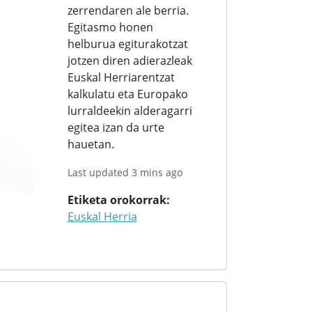
zerrendaren ale berria.
Egitasmo honen
helburua egiturakotzat
jotzen diren adierazleak
Euskal Herriarentzat
kalkulatu eta Europako
lurraldeekin alderagarri
egitea izan da urte
hauetan.
Last updated 3 mins ago
Etiketa orokorrak
Euskal Herria