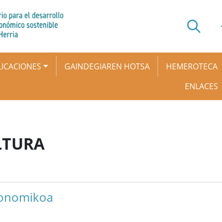
ICACIONES
GAINDEGIAREN HOTSA
HEMEROTECA
ENLACES
LTURA
konomikoa