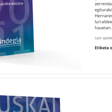
zerrenda
egiturako
Herriare
lurraldee
hauetan.
Last upda
Etiketa 