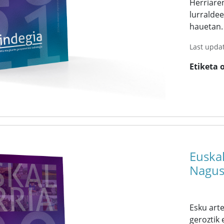
Herriare
lurraldee
hauetan.
Last upda
Etiketa 
Euskal
Nagus
Esku art
geroztik