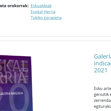
keta orokorrak
Eskualdeak
Euskal Herria
Tokiko garapena
Galerí
indica
2021
Esku art
geroztik
zerrenda
egiturako