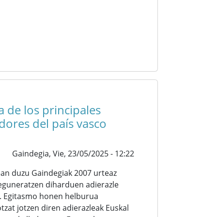
a de los principales
dores del país vasco
Gaindegia,
Vie, 23/05/2025 - 12:22
ean duzu Gaindegiak 2007 urteaz
 eguneratzen diharduen adierazle
. Egitasmo honen helburua
tzat jotzen diren adierazleak Euskal