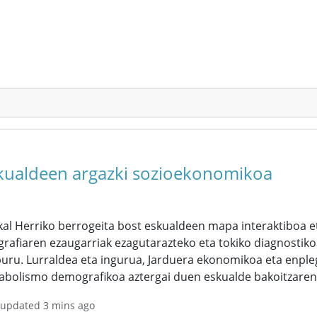
kualdeen argazki sozioekonomikoa
al Herriko berrogeita bost eskualdeen mapa interaktiboa et
rafiaren ezaugarriak ezagutarazteko eta tokiko diagnostiko
uru. Lurraldea eta ingurua, Jarduera ekonomikoa eta enpleg
abolismo demografikoa aztergai duen eskualde bakoitzarent
 updated 3 mins ago