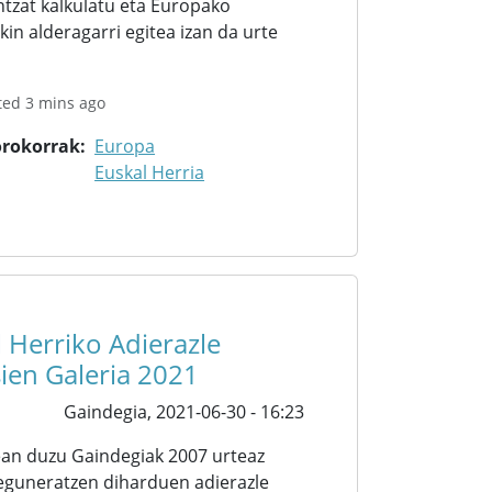
ntzat kalkulatu eta Europako
kin alderagarri egitea izan da urte
ted 3 mins ago
orokorrak
Europa
Euskal Herria
 Herriko Adierazle
ien Galeria 2021
Gaindegia,
2021-06-30 - 16:23
ean duzu Gaindegiak 2007 urteaz
 eguneratzen diharduen adierazle