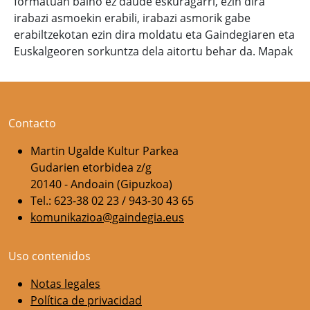
formatuan baino ez daude eskuragarri, ezin dira
irabazi asmoekin erabili, irabazi asmorik gabe
erabiltzekotan ezin dira moldatu eta Gaindegiaren eta
Euskalgeoren sorkuntza dela aitortu behar da. Mapak
Contacto
Martin Ugalde Kultur Parkea
Gudarien etorbidea z/g
20140 - Andoain (Gipuzkoa)
Tel.: 623-38 02 23 / 943-30 43 65
komunikazioa@gaindegia.eus
Uso contenidos
Notas legales
Política de privacidad