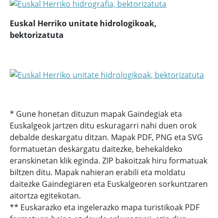
Euskal Herriko unitate hidrologikoak,
bektorizatuta
* Gune honetan dituzun mapak Gaindegiak eta
Euskalgeok jartzen ditu eskuragarri nahi duen orok
debalde deskargatu ditzan. Mapak PDF, PNG eta SVG
formatuetan deskargatu daitezke, behekaldeko
eranskinetan klik eginda. ZIP bakoitzak hiru formatuak
biltzen ditu. Mapak nahieran erabili eta moldatu
daitezke Gaindegiaren eta Euskalgeoren sorkuntzaren
aitortza egitekotan.
** Euskarazko eta ingelerazko mapa turistikoak PDF