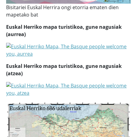
Bisitariei Euskal Herrira ongi etorria ematen dien
mapetako bat
Euskal Herriko mapa turistikoa, gune nagusiak
(aurrea)
Euskal Herriko mapa turistikoa, gune nagusiak
(atzea)