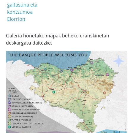
gaitasuna eta
kontsumoa
Elorrion
Galeria honetako mapak beheko eranskinetan
deskargatu daitezke.