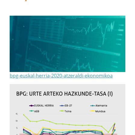
bpg-euskal-herria-2020-atzeraldi-ekonomikoa