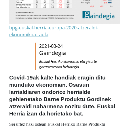
bpg-euskal-herria-europa-2020-atzeraldi-
ekonomikoa-taula
2021-03-24
Gaindegia
Euskal Herriko ekonomia eta gizarte
garapenerako behategia
Covid-19ak kalte handiak eragin ditu
munduko ekonomian. Osasun
larrialdiaren ondorioz herrialde
gehienetako Barne Produktu Gordinek
atzeraldi nabarmena nozitu dute. Euskal
Herria izan da horietako bat.
Sei urtez hazi ostean Euskal Herriko Barne Produktu