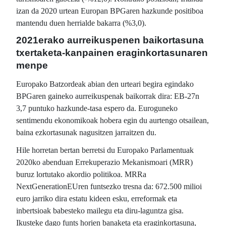
izan da 2020 urtean Europan BPGaren hazkunde positiboa
mantendu duen herrialde bakarra (%3,0).
2021erako aurreikuspenen baikortasuna
txertaketa-kanpainen eraginkortasunaren
menpe
Europako Batzordeak abian den urteari begira egindako
BPGaren gaineko aurreikuspenak baikorrak dira: EB-27n
3,7 puntuko hazkunde-tasa espero da. Euroguneko
sentimendu ekonomikoak hobera egin du aurtengo otsailean,
baina ezkortasunak nagusitzen jarraitzen du.
Hile horretan bertan berretsi du Europako Parlamentuak
2020ko abenduan Errekuperazio Mekanismoari (MRR)
buruz lortutako akordio politikoa. MRRa
NextGenerationEUren funtsezko tresna da: 672.500 milioi
euro jarriko dira estatu kideen esku, erreformak eta
inbertsioak babesteko mailegu eta diru-laguntza gisa.
Ikusteke dago funts horien banaketa eta eraginkortasuna,