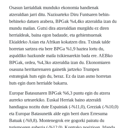
Osasun larrialdiak munduko ekonomia handienak
atzeraldian jarri ditu. Nazioarteko Diru Funtsaren behin-
behineko datuen arabera, BPGak %4,4ko atzeraldia izan du
mundu mailan. Gutxi dira atzeraldian murgildu ez diren
herrialdeak, baina egon badaude, eta gehientsuenak
Ekialdeko Asian eta Afrikan kokatzen dira. Txinak talde
horretan sartzea eta bere BPGa %1,9 haztea lortu du,
aspaldiko hazkunde maila txikienarekin bada ere. AEBko
BPGak, ordea, %4,3ko atzeraldia izan du. Ekonomiaren
osasuna herritarrenaren gainetik jartzeko Trumpen
estrategiak huts egin du, beraz. Ez da izan asmo horretan
huts egin duen herrialde bakarra.
Europar Batasunaren BPGak %6,3 puntu egin du atzera
aurreko urtearekiko. Euskal Herriak baino atzeraldi
handiagoa nozitu dute Espainiak (-%11,0), Greziak (-%10,0)
eta Europar Batasunetik alde egin berri duen Erresuma
Batuak (-%9,8). Montenegrok ere gogorki pairatu du
turismoaren gabezia (-%12,0). Kontrako posizioan, Irlanda