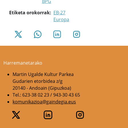
BPG
Etiketa orokorrak
EB-27
Europa
Harremanetarako
Martin Ugalde Kultur Parkea
Gudarien etorbidea z/g
20140 - Andoain (Gipuzkoa)
Tel.: 623-38 02 23 / 943-30 43 65
komunikazioa@gaindegia.eus