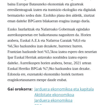
baina Europar Batasuneko ekonomiak eta gizarteak
erresilienteagoak izaten eta trantsizio ekologiko eta digitalak
bermatzeko xedea dute. Ezohiko plana den aldetik, ziurtzat
eman daiteke BPGaren bilakaeran eragina izango duela.
Eusko Jaurlaritzak eta Nafarroako Gobernuak egindako
aurreikuspenetan ere baikortasuna nagusitzen da. Horien
arabera, Euskal A.E.k eta Nafarroa Garaiak %8,6 eta
%6,5ko hazkundea izan dezakete, hurrenez hurren.
Frantzian hazkunde hori %5,5koa izatea espero den neurrian
Ipar Euskal Herriak antzerako norabidea izatea espero
daiteke. Aurreikuspen horien arabera, beraz, 2021 urtean
Euskal Herriko BPGak %7,9ko hazkundea izan dezake.
Edonola ere, eszenatoki ekonomiko horiek txertoen
eraginkortasunaren menpe daude erabat.
Gai orokorra
Jarduera ekonomikoa eta kapitala
Aktibitate ekonomikoa
Jarduera ekonomikoa