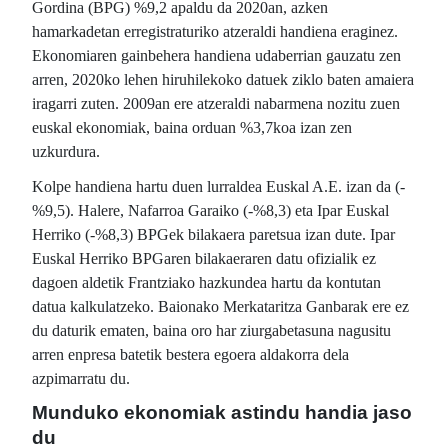
Gordina (BPG) %9,2 apaldu da 2020an, azken
hamarkadetan erregistraturiko atzeraldi handiena eraginez.
Ekonomiaren gainbehera handiena udaberrian gauzatu zen
arren, 2020ko lehen hiruhilekoko datuek ziklo baten amaiera
iragarri zuten. 2009an ere atzeraldi nabarmena nozitu zuen
euskal ekonomiak, baina orduan %3,7koa izan zen
uzkurdura.
Kolpe handiena hartu duen lurraldea Euskal A.E. izan da (-
%9,5). Halere, Nafarroa Garaiko (-%8,3) eta Ipar Euskal
Herriko (-%8,3) BPGek bilakaera paretsua izan dute. Ipar
Euskal Herriko BPGaren bilakaeraren datu ofizialik ez
dagoen aldetik Frantziako hazkundea hartu da kontutan
datua kalkulatzeko. Baionako Merkataritza Ganbarak ere ez
du daturik ematen, baina oro har ziurgabetasuna nagusitu
arren enpresa batetik bestera egoera aldakorra dela
azpimarratu du.
Munduko ekonomiak astindu handia jaso
du