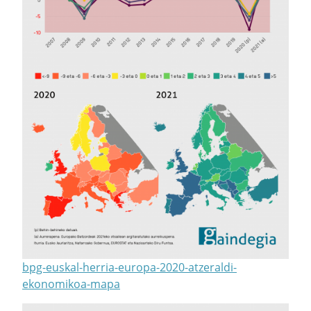
bpg-euskal-herria-europa-2020-atzeraldi-
ekonomikoa-mapa