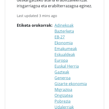
deskargatzeko ataria erabiltzaileentzat
irisgarriagoa eta erabilterrazagoa eginez.
Last updated 3 mins ago
Etiketa orokorrak
Adinekoak
Bazterketa
EB-27
Ekonomia
Emakumeak
Eskualdeak
Europa
Euskal Herria
Gazteak
Generoa
Gizarte ekonomia
Migrazioa
Ongizatea
Pobrezia
Udalerriak