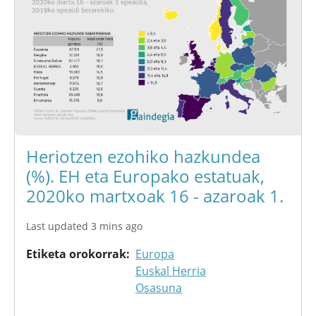
Heriotzen ezohiko hazkundea
(%). EH eta Europako estatuak,
2020ko martxoak 16 - azaroak 1.
Last updated 3 mins ago
Etiketa orokorrak
Europa
Euskal Herria
Osasuna