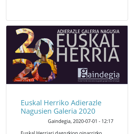
Euskal Herriko Adierazle
Nagusien Galeria 2020
Gaindegia,
2020-07-01 - 12:17
Euskal Herriari dagozkion oinarrizko