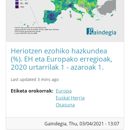
Heriotzen ezohiko hazkundea
(%). EH eta Europako erregioak,
2020 urtarrilak 1 - azaroak 1.
Last updated 3 mins ago
Etiketa orokorrak
Europa
Euskal Herria
Osasuna
Gaindegia,
Thu, 03/04/2021 - 13:07