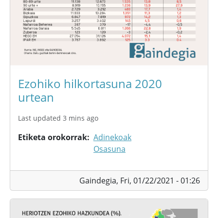
Ezohiko hilkortasuna 2020
urtean
Last updated 3 mins ago
Etiketa orokorrak
Adinekoak
Osasuna
Gaindegia,
Fri, 01/22/2021 - 01:26