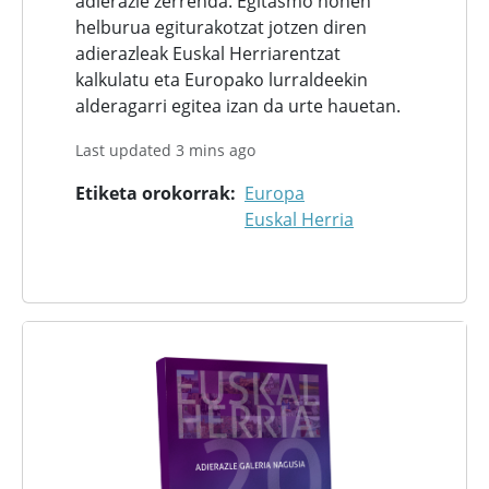
adierazle zerrenda. Egitasmo honen
helburua egiturakotzat jotzen diren
adierazleak Euskal Herriarentzat
kalkulatu eta Europako lurraldeekin
alderagarri egitea izan da urte hauetan.
Last updated 3 mins ago
Etiketa orokorrak
Europa
Euskal Herria