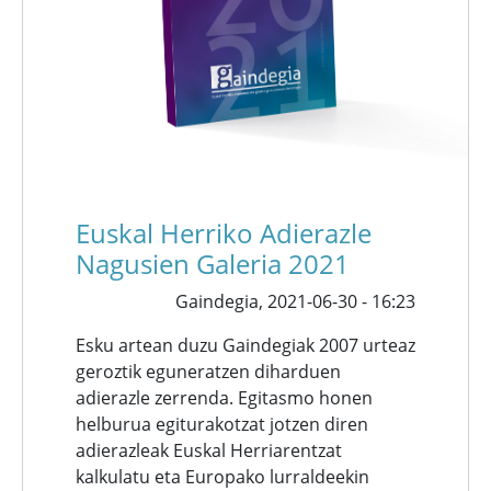
Euskal Herriko Adierazle
Nagusien Galeria 2021
Gaindegia,
2021-06-30 - 16:23
Esku artean duzu Gaindegiak 2007 urteaz
geroztik eguneratzen diharduen
adierazle zerrenda. Egitasmo honen
helburua egiturakotzat jotzen diren
adierazleak Euskal Herriarentzat
kalkulatu eta Europako lurraldeekin