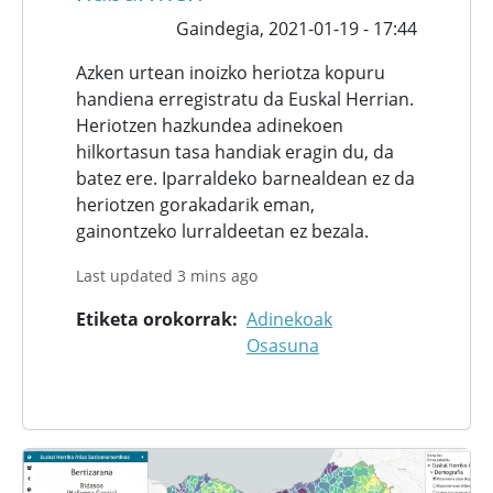
Gaindegia,
2021-01-19 - 17:44
Azken urtean inoizko heriotza kopuru
handiena erregistratu da Euskal Herrian.
Heriotzen hazkundea adinekoen
hilkortasun tasa handiak eragin du, da
batez ere. Iparraldeko barnealdean ez da
heriotzen gorakadarik eman,
gainontzeko lurraldeetan ez bezala.
Last updated 3 mins ago
Etiketa orokorrak
Adinekoak
Osasuna