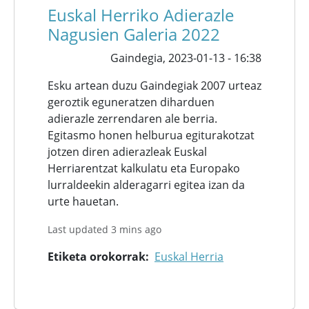
Euskal Herriko Adierazle
Nagusien Galeria 2022
Gaindegia,
2023-01-13 - 16:38
Esku artean duzu Gaindegiak 2007 urteaz
geroztik eguneratzen diharduen
adierazle zerrendaren ale berria.
Egitasmo honen helburua egiturakotzat
jotzen diren adierazleak Euskal
Herriarentzat kalkulatu eta Europako
lurraldeekin alderagarri egitea izan da
urte hauetan.
Last updated 3 mins ago
Etiketa orokorrak
Euskal Herria