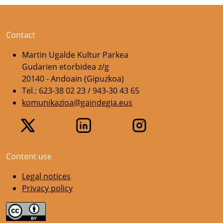
Contact
Martin Ugalde Kultur Parkea
Gudarien etorbidea z/g
20140 - Andoain (Gipuzkoa)
Tel.: 623-38 02 23 / 943-30 43 65
komunikazioa@gaindegia.eus
Content use
Legal notices
Privacy policy