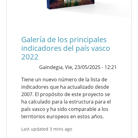
Galería de los principales
indicadores del país vasco
2022
Gaindegia,
Vie, 23/05/2025 - 12:21
Tiene un nuevo número de la lista de
indicadores que ha actualizado desde
2007. El propósito de este proyecto se
ha calculado para la estructura para el
país vasco y ha sido comparable a los
territorios europeos en estos años.
Last updated 3 mins ago