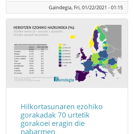
Gaindegia,
Fri, 01/22/2021 - 01:15
Hilkortasunaren ezohiko
gorakadak 70 urtetik
gorakoei eragin die
nabarmen