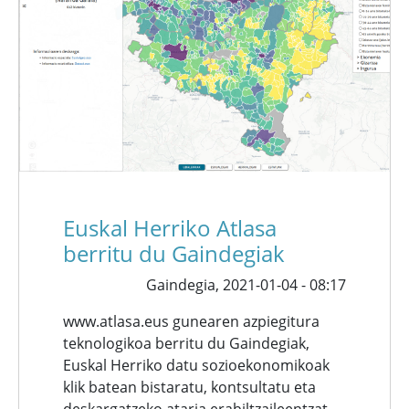
Euskal Herriko Atlasa
berritu du Gaindegiak
Gaindegia,
2021-01-04 - 08:17
www.atlasa.eus gunearen azpiegitura
teknologikoa berritu du Gaindegiak,
Euskal Herriko datu sozioekonomikoak
klik batean bistaratu, kontsultatu eta