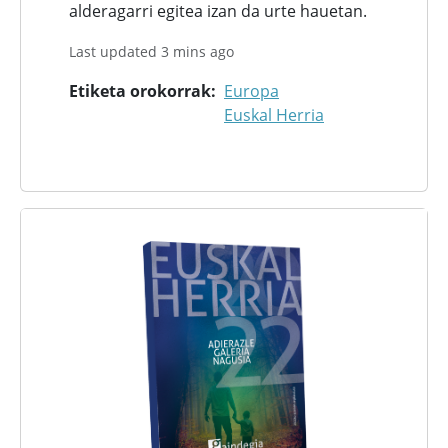
alderagarri egitea izan da urte hauetan.
Last updated 3 mins ago
Etiketa orokorrak
Europa
Euskal Herria