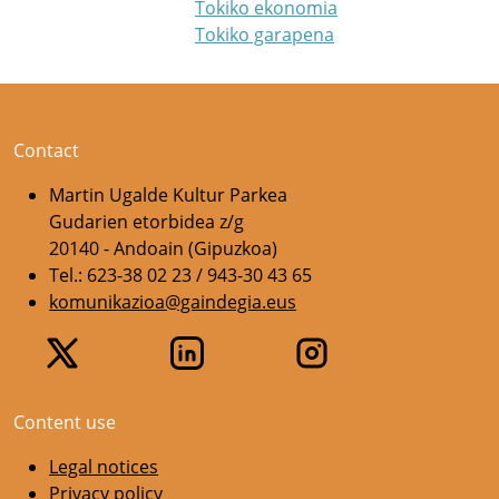
Tokiko ekonomia
Tokiko garapena
Contact
Martin Ugalde Kultur Parkea
Gudarien etorbidea z/g
20140 - Andoain (Gipuzkoa)
Tel.: 623-38 02 23 / 943-30 43 65
komunikazioa@gaindegia.eus
Content use
Legal notices
Privacy policy