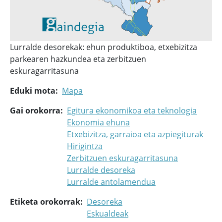
Lurralde desorekak: ehun produktiboa, etxebizitza
parkearen hazkundea eta zerbitzuen
eskuragarritasuna
Eduki mota
Mapa
Gai orokorra
Egitura ekonomikoa eta teknologia
Ekonomia ehuna
Etxebizitza, garraioa eta azpiegiturak
Hirigintza
Zerbitzuen eskuragarritasuna
Lurralde desoreka
Lurralde antolamendua
Etiketa orokorrak
Desoreka
Eskualdeak