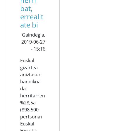
herri
bat,
errealit
ate bi
Gaindegia,
2019-06-27
- 15:16
Euskal
gizartea
aniztasun
handikoa
da:
herritarren
%28,5a
(898.500
pertsona)
Euskal
Herritik