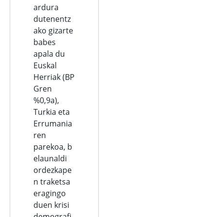
ardura
dutenentz
ako gizarte
babes
apala du
Euskal
Herriak (BP
Gren
%0,9a),
Turkia eta
Errumania
ren
parekoa, b
elaunaldi
ordezkape
n traketsa
eragingo
duen krisi
demografi