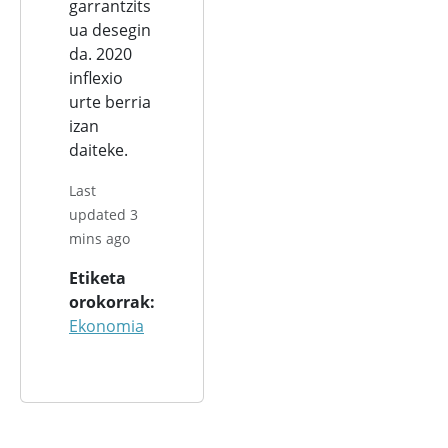
garrantzits
ua desegin
da. 2020
inflexio
urte berria
izan
daiteke.
Last
updated 3
mins ago
Etiketa
orokorrak
Ekonomia