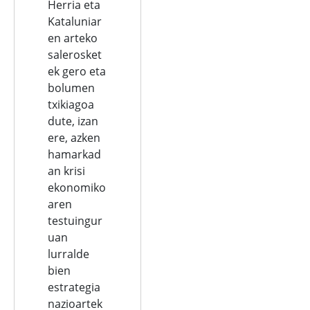
Herria eta
Kataluniar
en arteko
salerosket
ek gero eta
bolumen
txikiagoa
dute, izan
ere, azken
hamarkad
an krisi
ekonomiko
aren
testuingur
uan
lurralde
bien
estrategia
nazioartek