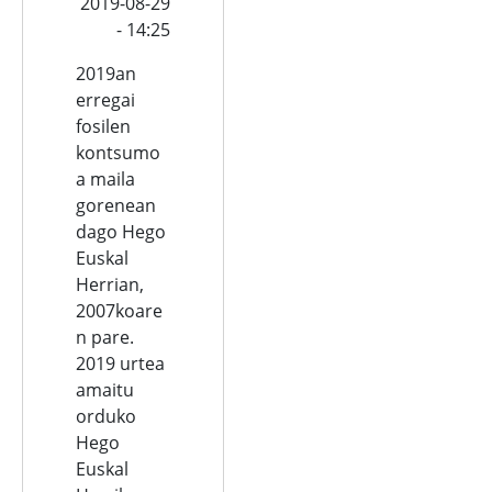
2019-08-29
- 14:25
2019an
erregai
fosilen
kontsumo
a maila
gorenean
dago Hego
Euskal
Herrian,
2007koare
n pare.
2019 urtea
amaitu
orduko
Hego
Euskal