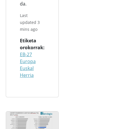
da.
Last
updated 3
mins ago
Etiketa
orokorrak
EB-27
Europa
Euskal
Herria