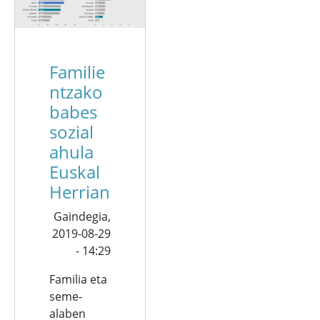
Familie
ntzako
babes
sozial
ahula
Euskal
Herrian
Gaindegia,
2019-08-29
- 14:29
Familia eta
seme-
alaben