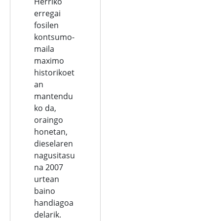
Herriko
erregai
fosilen
kontsumo-
maila
maximo
historikoet
an
mantendu
ko da,
oraingo
honetan,
dieselaren
nagusitasu
na 2007
urtean
baino
handiagoa
delarik.