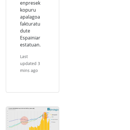
enpresek
kopuru
apalagoa
fakturatu
dute
Espainiar
estatuan.
Last
updated 3
mins ago