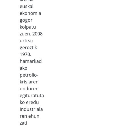
euskal
ekonomia
gogor
kolpatu
zuen. 2008
urteaz
geroztik
1970.
hamarkad
ako
petrolio-
krisiaren
ondoren
egituratuta
ko eredu
industriala
ren ehun
zati