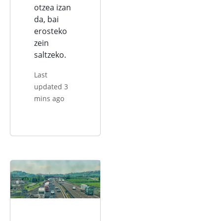
otzea izan
da, bai
erosteko
zein
saltzeko.
Last
updated 3
mins ago