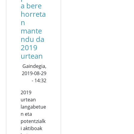
a bere
horreta
n
mante
ndu da
2019
urtean
Gaindegia,
2019-08-29
- 14:32
2019
urtean
langabetue
n eta
potentzialk
i aktiboak