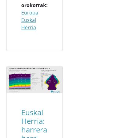
orokorrak
Europa
Euskal
Herria
Euskal
Herria:
harrera