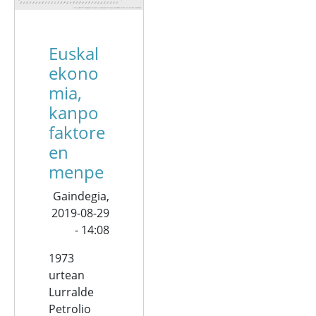
Euskal
ekono
mia,
kanpo
faktore
en
menpe
Gaindegia,
2019-08-29
- 14:08
1973
urtean
Lurralde
Petrolio