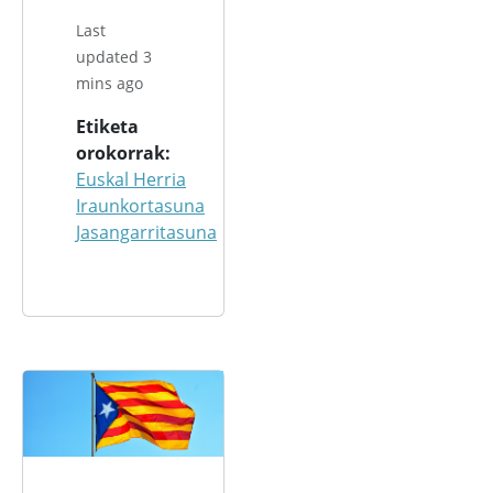
Last
updated 3
mins ago
Etiketa
orokorrak
Euskal Herria
Iraunkortasuna
Jasangarritasuna