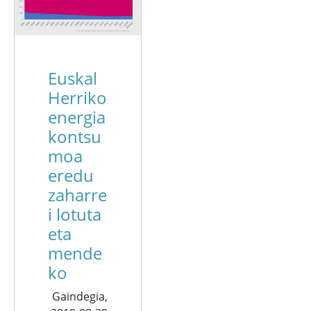
Euskal
Herriko
energia
kontsu
moa
eredu
zaharre
i lotuta
eta
mende
ko
Gaindegia,