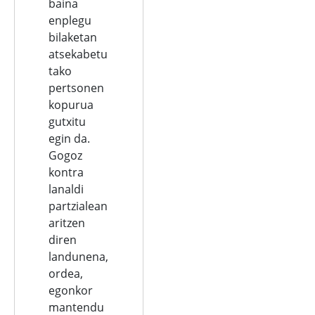
baina
enplegu
bilaketan
atsekabetu
tako
pertsonen
kopurua
gutxitu
egin da.
Gogoz
kontra
lanaldi
partzialean
aritzen
diren
landunena,
ordea,
egonkor
mantendu