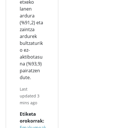
etxeko
lanen
ardura
(%91,2) eta
zaintza
ardurek
bultzaturik
o ez-
aktibotasu
na (%93,9)
pairatzen
dute.
Last
updated 3
mins ago
Etiketa
orokorrak
Emakumeak