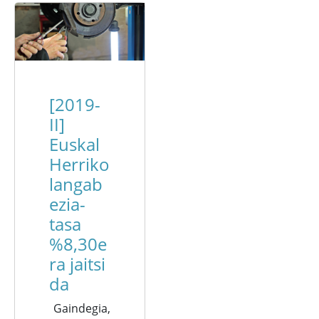
[2019-
II]
Euskal
Herriko
langab
ezia-
tasa
%8,30e
ra jaitsi
da
Gaindegia,