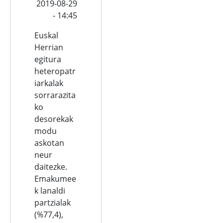
2019-08-29
- 14:45
Euskal
Herrian
egitura
heteropatr
iarkalak
sorrarazita
ko
desorekak
modu
askotan
neur
daitezke.
Emakumee
k lanaldi
partzialak
(%77,4),