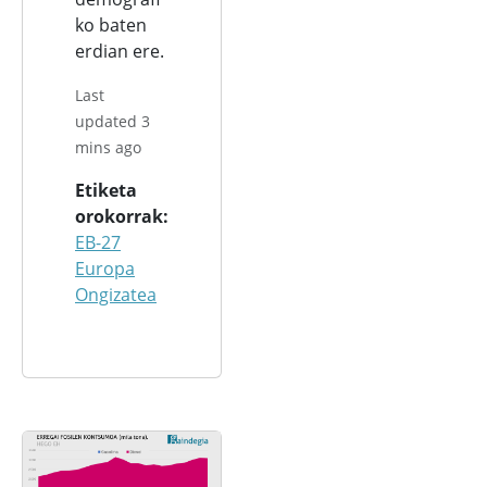
ko baten
erdian ere.
Last
updated 3
mins ago
Etiketa
orokorrak
EB-27
Europa
Ongizatea