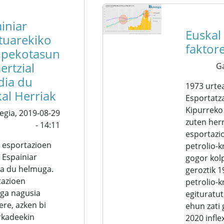
iniar
Euskal
tuarekiko
fakto
pekotasun
rtzial
G
dia du
1973 urte
al Herriak
Esportatz
Kipurreko 
egia,
2019-08-29
zuten her
- 14:11
esportazi
 esportazioen
petrolio-k
 Espainiar
gogor kol
ua du helmuga.
geroztik 
tazioen
petrolio-
ga nagusia
egituratu
 ere, azken bi
ehun zati 
kadeekin
2020 infle