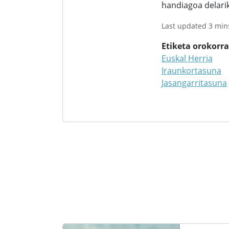
handiagoa delarik
Last updated 3 min
Etiketa orokorr
Euskal Herria
Iraunkortasuna
Jasangarritasuna