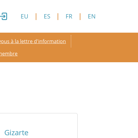
EU
ES
FR
EN
y menu
ous à la lettre d'information
 membre
Gizarte