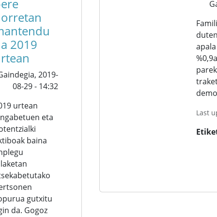
ere
G
orretan
Famil
mantendu
duten
a 2019
apala
rtean
%0,9a
parek
Gaindegia,
2019-
trake
08-29 - 14:32
demog
019 urtean
Last 
angabetuen eta
otentzialki
Etike
ktiboak baina
nplegu
ilaketan
tsekabetutako
ertsonen
opurua gutxitu
gin da. Gogoz