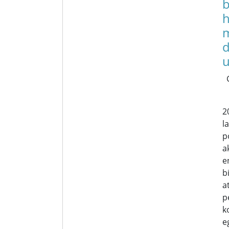
b
h
d
u
2
l
p
a
e
b
a
p
k
e