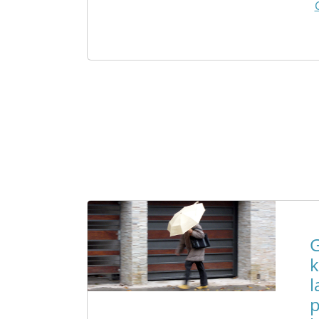
k
l
p