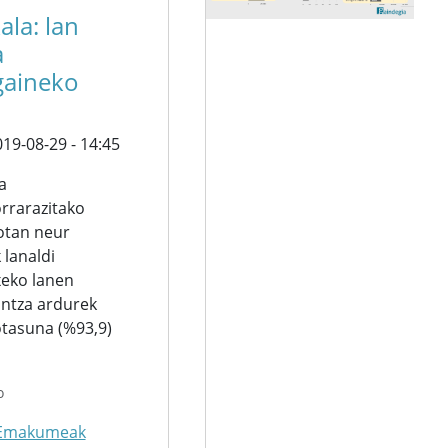
ala: lan
a
gaineko
19-08-29 - 14:45
a
rrarazitako
otan neur
lanaldi
txeko lanen
intza ardurek
otasuna (%93,9)
o
Emakumeak