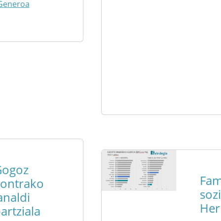
Generoa
Gogoz
Fam
ontrako
soz
analdi
Her
artziala