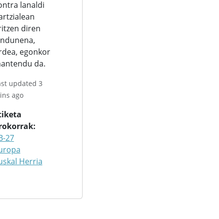
ontra lanaldi
artzialean
ritzen diren
andunena,
rdea, egonkor
antendu da.
ast updated 3
ins ago
tiketa
rokorrak
B-27
uropa
uskal Herria