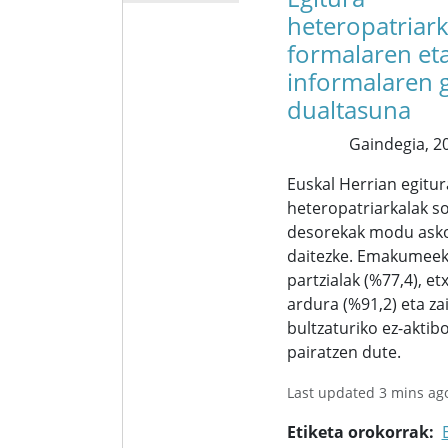
heteropatriark
formalaren et
informalaren 
dualtasuna
Gaindegia,
20
Euskal Herrian egitur
heteropatriarkalak so
desorekak modu ask
daitezke. Emakumeek 
partzialak (%77,4), e
ardura (%91,2) eta za
bultzaturiko ez-aktib
pairatzen dute.
Last updated 3 mins ag
Etiketa orokorrak