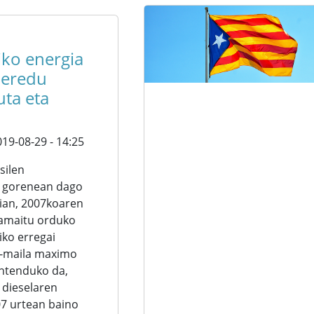
iko energia
 eredu
uta eta
19-08-29 - 14:25
silen
 gorenean dago
ian, 2007koaren
 amaitu orduko
iko erregai
o-maila maximo
ntenduko da,
 dieselaren
7 urtean baino