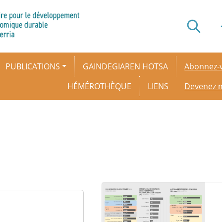
Secondar
PUBLICATIONS
GAINDEGIAREN HOTSA
Abonnez-v
HÉMÉROTHÈQUE
LIENS
Devenez