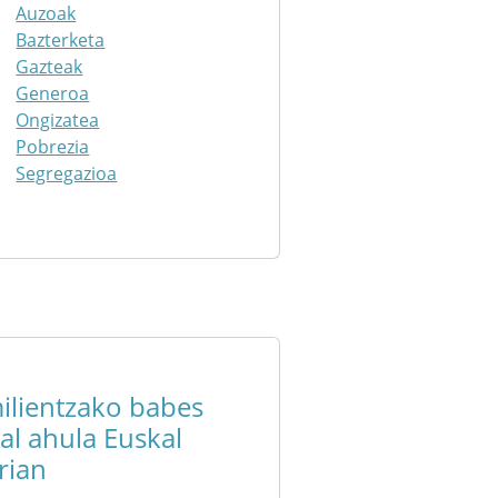
Auzoak
Bazterketa
Gazteak
Generoa
Ongizatea
Pobrezia
Segregazioa
ilientzako babes
ial ahula Euskal
rian