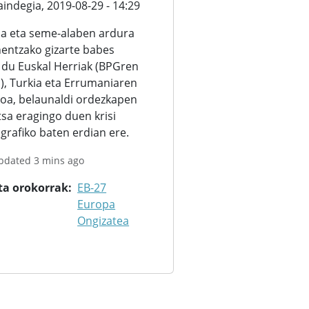
aindegia,
2019-08-29 - 14:29
ia eta seme-alaben ardura
entzako gizarte babes
 du Euskal Herriak (BPGren
), Turkia eta Errumaniaren
oa, belaunaldi ordezkapen
tsa eragingo duen krisi
rafiko baten erdian ere.
updated 3 mins ago
ta orokorrak
EB-27
Europa
Ongizatea