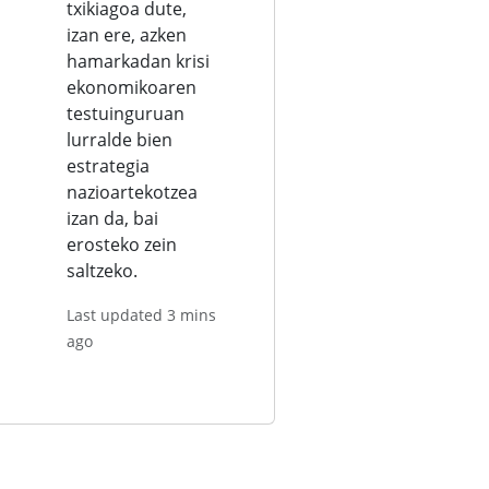
txikiagoa dute,
izan ere, azken
hamarkadan krisi
ekonomikoaren
testuinguruan
lurralde bien
estrategia
nazioartekotzea
izan da, bai
erosteko zein
saltzeko.
Last updated 3 mins
ago