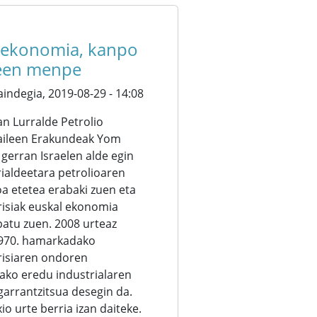
 ekonomia, kanpo
reen menpe
aindegia,
2019-08-29 - 14:08
an Lurralde Petrolio
aileen Erakundeak Yom
gerran Israelen alde egin
rialdeetara petrolioaren
oa etetea erabaki zuen eta
risiak euskal ekonomia
patu zuen. 2008 urteaz
1970. hamarkadako
krisiaren ondoren
tako eredu industrialaren
garrantzitsua desegin da.
xio urte berria izan daiteke.