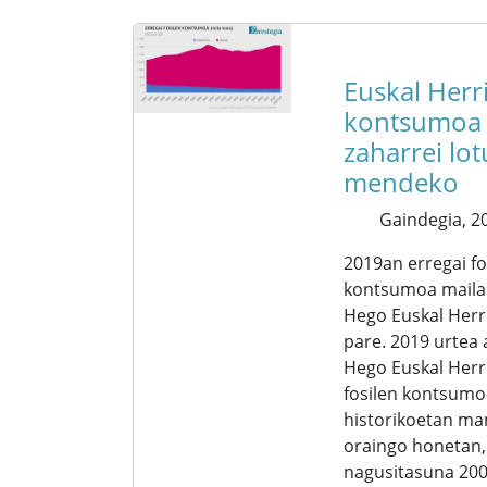
Euskal Herr
kontsumoa
zaharrei lot
mendeko
Gaindegia,
20
2019an erregai fo
kontsumoa maila
Hego Euskal Herr
pare. 2019 urtea
Hego Euskal Herr
fosilen kontsum
historikoetan ma
oraingo honetan,
nagusitasuna 200