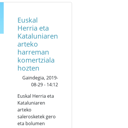
Euskal
Herria eta
Kataluniaren
arteko
harreman
komertziala
hozten
Gaindegia,
2019-
08-29 - 14:12
Euskal Herria eta
Kataluniaren
arteko
salerosketek gero
eta bolumen