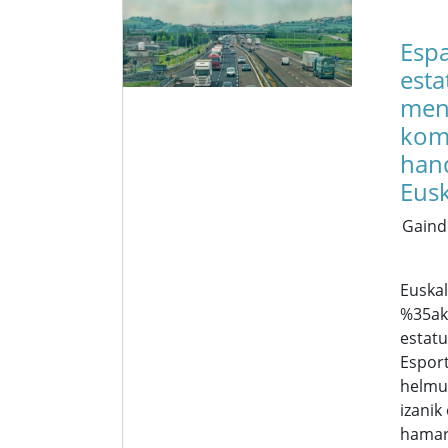
Espa
esta
men
kome
han
Eusk
Gaind
Euskal
%35ak
estat
Espor
helmu
izanik
hamar