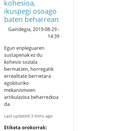
kohesioa,
ikuspegi osoago
baten beharrean
Gaindegia,
2019-08-29 -
14:39
Egun enpleguaren
sustapenak ez du
kohesio soziala
bermatzen, horregatik
errealitate berrietara
egokituriko
mekanismoen
artikulazioa beharrezkoa
da.
Last updated 3 mins ago
Etiketa orokorrak