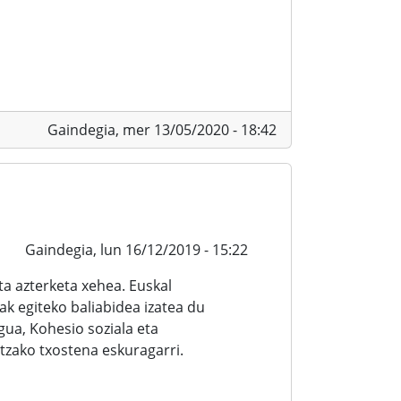
Gaindegia,
mer 13/05/2020 - 18:42
Gaindegia,
lun 16/12/2019 - 15:22
a azterketa xehea. Euskal
ak egiteko baliabidea izatea du
ua, Kohesio soziala eta
zako txostena eskuragarri.