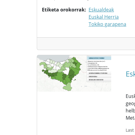
Etiketa orokorrak
Eskualdeak
Euskal Herria
Tokiko garapena
Es
Eusk
geog
helb
Met
Last