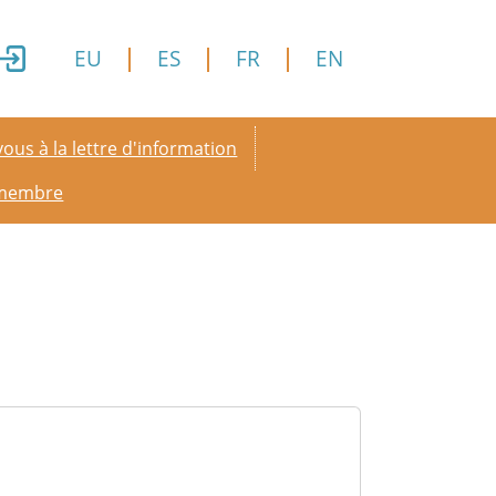
EU
ES
FR
EN
y menu
ous à la lettre d'information
 membre