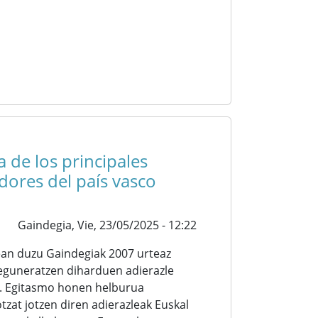
a de los principales
dores del país vasco
Gaindegia,
Vie, 23/05/2025 - 12:22
ean duzu Gaindegiak 2007 urteaz
 eguneratzen diharduen adierazle
. Egitasmo honen helburua
tzat jotzen diren adierazleak Euskal