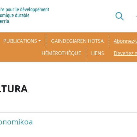
Secondar
PUBLICATIONS
GAINDEGIAREN HOTSA
Abonnez-v
HÉMÉROTHÈQUE
LIENS
Devenez
LTURA
konomikoa