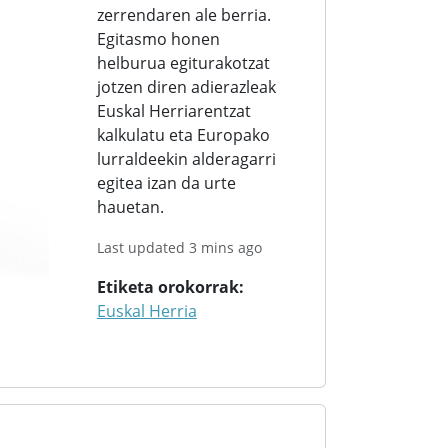
zerrendaren ale berria.
Egitasmo honen
helburua egiturakotzat
jotzen diren adierazleak
Euskal Herriarentzat
kalkulatu eta Europako
lurraldeekin alderagarri
egitea izan da urte
hauetan.
Last updated 3 mins ago
Etiketa orokorrak
Euskal Herria