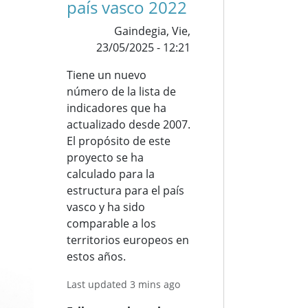
país vasco 2022
Gaindegia,
Vie,
23/05/2025 - 12:21
Tiene un nuevo
número de la lista de
indicadores que ha
actualizado desde 2007.
El propósito de este
proyecto se ha
calculado para la
estructura para el país
vasco y ha sido
comparable a los
territorios europeos en
estos años.
Last updated 3 mins ago