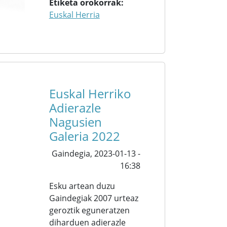
Etiketa orokorrak
Euskal Herria
Euskal Herriko
Adierazle
Nagusien
Galeria 2022
Gaindegia,
2023-01-13 -
16:38
Esku artean duzu
Gaindegiak 2007 urteaz
geroztik eguneratzen
diharduen adierazle