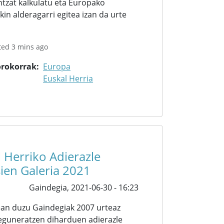
ntzat kalkulatu eta Europako
kin alderagarri egitea izan da urte
ted 3 mins ago
orokorrak
Europa
Euskal Herria
 Herriko Adierazle
ien Galeria 2021
Gaindegia,
2021-06-30 - 16:23
ean duzu Gaindegiak 2007 urteaz
 eguneratzen diharduen adierazle