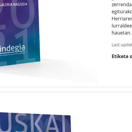
zerrenda
egiturako
Herriare
lurraldee
hauetan.
Last upda
Etiketa 