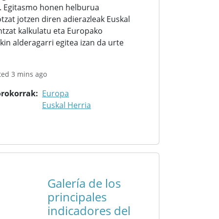
. Egitasmo honen helburua
tzat jotzen diren adierazleak Euskal
ntzat kalkulatu eta Europako
kin alderagarri egitea izan da urte
ted 3 mins ago
orokorrak
Europa
Euskal Herria
Galería de los
principales
indicadores del