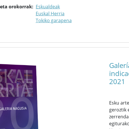
keta orokorrak
Eskualdeak
Euskal Herria
Tokiko garapena
Galerí
indica
2021
Esku art
geroztik
zerrenda
egiturako