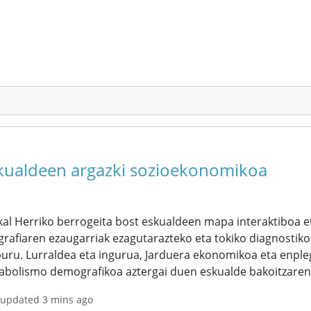
kualdeen argazki sozioekonomikoa
al Herriko berrogeita bost eskualdeen mapa interaktiboa et
rafiaren ezaugarriak ezagutarazteko eta tokiko diagnostiko
uru. Lurraldea eta ingurua, Jarduera ekonomikoa eta enpleg
abolismo demografikoa aztergai duen eskualde bakoitzarent
 updated 3 mins ago