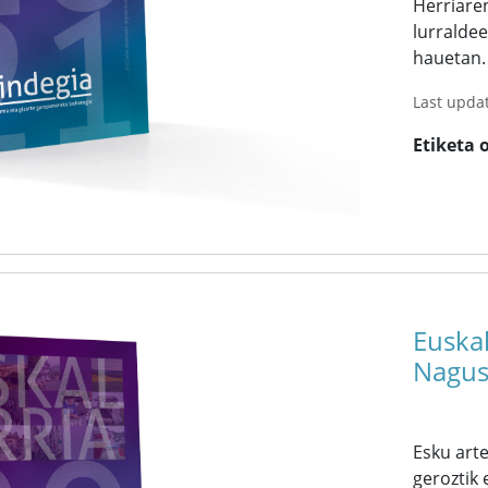
Herriare
lurraldee
hauetan.
Last upda
Etiketa 
Euskal
Nagus
Esku art
geroztik