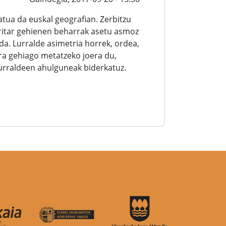
tua da euskal geografian. Zerbitzu
rritar gehienen beharrak asetu asmoz
da. Lurralde asimetria horrek, ordea,
ra gehiago metatzeko joera du,
urraldeen ahulguneak biderkatuz.