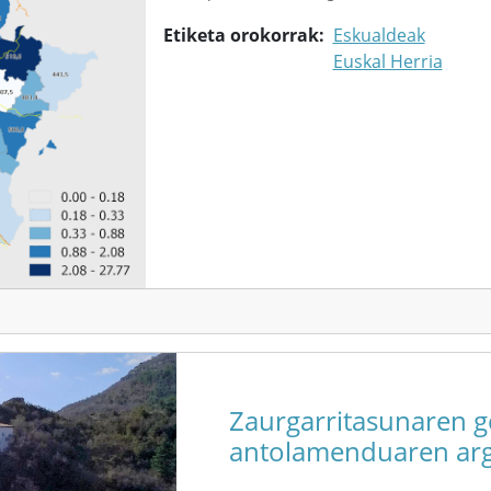
Etiketa orokorrak
Eskualdeak
Euskal Herria
Zaurgarritasunaren ge
antolamenduaren arg