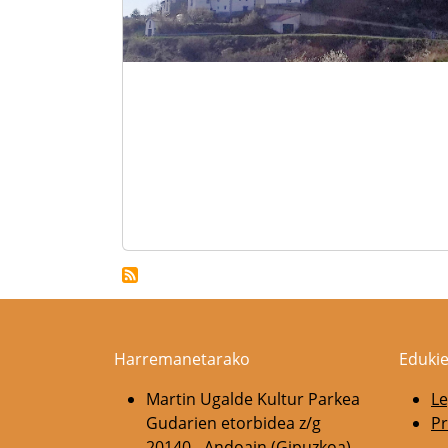
Harremanetarako
Edukie
Martin Ugalde Kultur Parkea
Le
Gudarien etorbidea z/g
Pr
20140 - Andoain (Gipuzkoa)