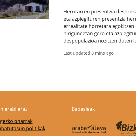
Herritarren presentzia desoreka
eta azpiegituren presentzia he
errealitate horretara egokitzen 
hiriguneetan gero eta azpiegitu
despopulazioa nozitzen duten l
Last updated 3 mins ago
n erabileraz
Babesleak
gezko oharrak
ibatutasun politikak