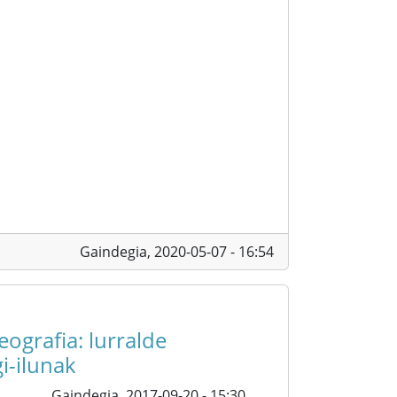
Gaindegia,
2020-05-07 - 16:54
ografia: lurralde
i-ilunak
Gaindegia,
2017-09-20 - 15:30