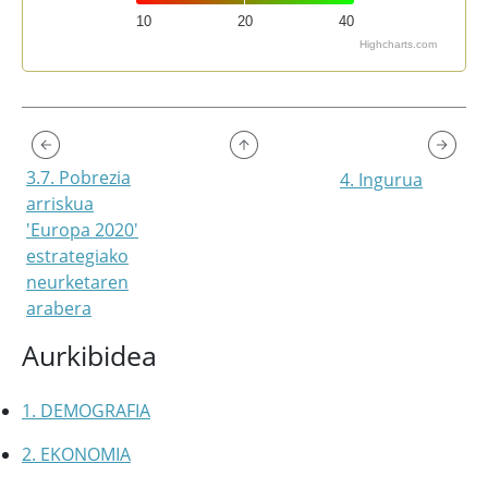
10
20
40
Highcharts.com
End of interactive chart.
3.7. Pobrezia
4. Ingurua
arriskua
'Europa 2020'
estrategiako
neurketaren
arabera
Aurkibidea
1. DEMOGRAFIA
2. EKONOMIA