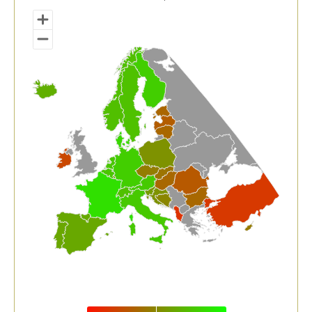
Euskal Herria eta europar estatuak. 2019
View as data table, Gizarte babeseko gastua BPGare