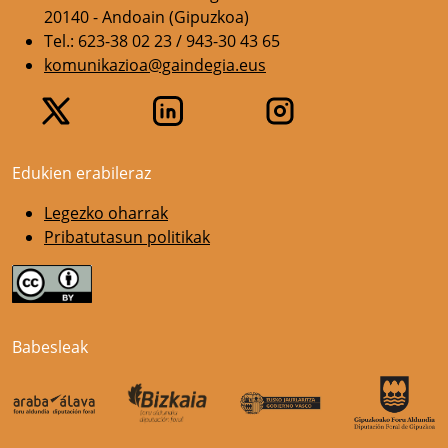
20140 - Andoain (Gipuzkoa)
Tel.: 623-38 02 23 / 943-30 43 65
komunikazioa@gaindegia.eus
Edukien erabileraz
Legezko oharrak
Pribatutasun politikak
Babesleak