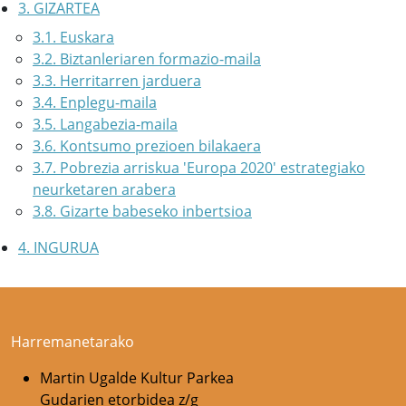
3. GIZARTEA
3.1. Euskara
3.2. Biztanleriaren formazio-maila
3.3. Herritarren jarduera
3.4. Enplegu-maila
3.5. Langabezia-maila
3.6. Kontsumo prezioen bilakaera
3.7. Pobrezia arriskua 'Europa 2020' estrategiako
neurketaren arabera
3.8. Gizarte babeseko inbertsioa
4. INGURUA
Harremanetarako
Martin Ugalde Kultur Parkea
Gudarien etorbidea z/g