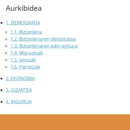
Aurkibidea
1. DEMOGRAFIA
1.1. Biztanleria
1.2. Biztanleriaren dentsitatea
1.3. Biztanleriaren adin-egitura
1.4. Migrazioak
1.5. Jaiotzak
1.6. Heriotzak
2. EKONOMIA
3. GIZARTEA
4. INGURUA