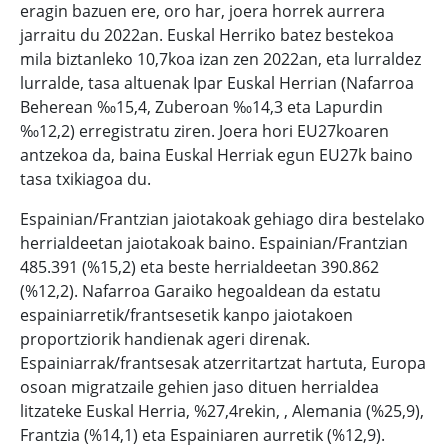
eragin bazuen ere, oro har, joera horrek aurrera
jarraitu du 2022an. Euskal Herriko batez bestekoa
mila biztanleko 10,7koa izan zen 2022an, eta lurraldez
lurralde, tasa altuenak Ipar Euskal Herrian (Nafarroa
Beherean ‰15,4, Zuberoan ‰14,3 eta Lapurdin
‰12,2) erregistratu ziren. Joera hori EU27koaren
antzekoa da, baina Euskal Herriak egun EU27k baino
tasa txikiagoa du.
Espainian/Frantzian jaiotakoak gehiago dira bestelako
herrialdeetan jaiotakoak baino. Espainian/Frantzian
485.391 (%15,2) eta beste herrialdeetan 390.862
(%12,2). Nafarroa Garaiko hegoaldean da estatu
espainiarretik/frantsesetik kanpo jaiotakoen
proportziorik handienak ageri direnak.
Espainiarrak/frantsesak atzerritartzat hartuta, Europa
osoan migratzaile gehien jaso dituen herrialdea
litzateke Euskal Herria, %27,4rekin, , Alemania (%25,9),
Frantzia (%14,1) eta Espainiaren aurretik (%12,9).