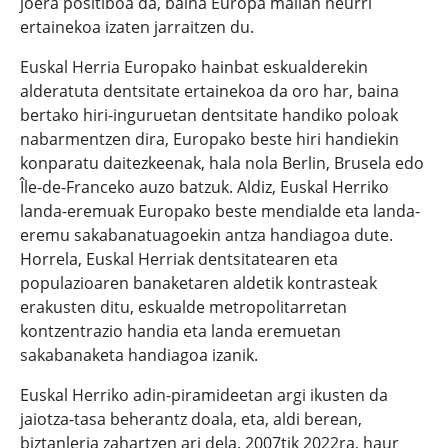
joera positiboa da, baina Europa mailan neurri
ertainekoa izaten jarraitzen du.
Euskal Herria Europako hainbat eskualderekin
alderatuta dentsitate ertainekoa da oro har, baina
bertako hiri-inguruetan dentsitate handiko poloak
nabarmentzen dira, Europako beste hiri handiekin
konparatu daitezkeenak, hala nola Berlin, Brusela edo
Île-de-Franceko auzo batzuk. Aldiz, Euskal Herriko
landa-eremuak Europako beste mendialde eta landa-
eremu sakabanatuagoekin antza handiagoa dute.
Horrela, Euskal Herriak dentsitatearen eta
populazioaren banaketaren aldetik kontrasteak
erakusten ditu, eskualde metropolitarretan
kontzentrazio handia eta landa eremuetan
sakabanaketa handiagoa izanik.
Euskal Herriko adin-piramideetan argi ikusten da
jaiotza-tasa beherantz doala, eta, aldi berean,
biztanleria zahartzen ari dela. 2007tik 2022ra, haur