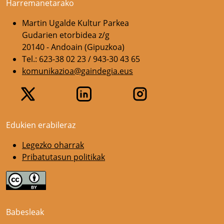
Harremanetarako
Martin Ugalde Kultur Parkea
Gudarien etorbidea z/g
20140 - Andoain (Gipuzkoa)
Tel.: 623-38 02 23 / 943-30 43 65
komunikazioa@gaindegia.eus
Edukien erabileraz
Legezko oharrak
Pribatutasun politikak
Babesleak