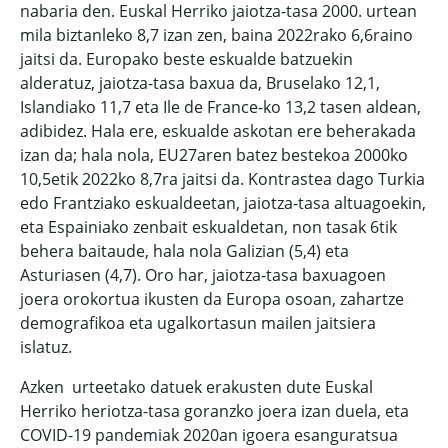
nabaria den. Euskal Herriko jaiotza-tasa 2000. urtean
mila biztanleko 8,7 izan zen, baina 2022rako 6,6raino
jaitsi da. Europako beste eskualde batzuekin
alderatuz, jaiotza-tasa baxua da, Bruselako 12,1,
Islandiako 11,7 eta Ile de France-ko 13,2 tasen aldean,
adibidez. Hala ere, eskualde askotan ere beherakada
izan da; hala nola, EU27aren batez bestekoa 2000ko
10,5etik 2022ko 8,7ra jaitsi da. Kontrastea dago Turkia
edo Frantziako eskualdeetan, jaiotza-tasa altuagoekin,
eta Espainiako zenbait eskualdetan, non tasak 6tik
behera baitaude, hala nola Galizian (5,4) eta
Asturiasen (4,7). Oro har, jaiotza-tasa baxuagoen
joera orokortua ikusten da Europa osoan, zahartze
demografikoa eta ugalkortasun mailen jaitsiera
islatuz.
Azken urteetako datuek erakusten dute Euskal
Herriko heriotza-tasa goranzko joera izan duela, eta
COVID-19 pandemiak 2020an igoera esanguratsua