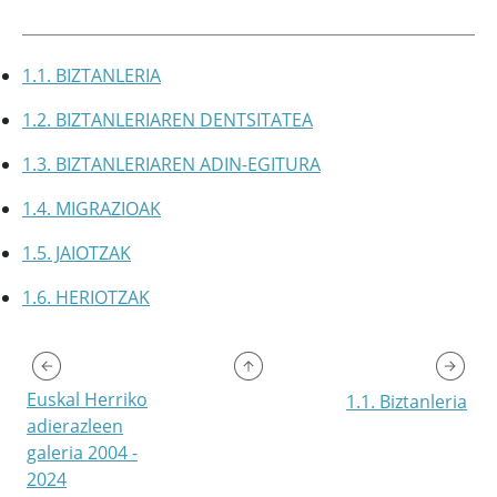
1.1. BIZTANLERIA
1.2. BIZTANLERIAREN DENTSITATEA
1.3. BIZTANLERIAREN ADIN-EGITURA
1.4. MIGRAZIOAK
1.5. JAIOTZAK
1.6. HERIOTZAK
Euskal Herriko
1.1. Biztanleria
adierazleen
galeria 2004 -
2024