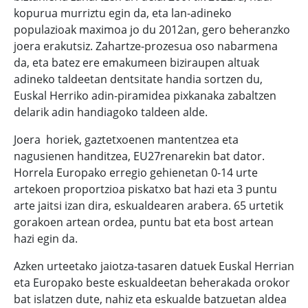
kopurua murriztu egin da, eta lan-adineko
populazioak maximoa jo du 2012an, gero beheranzko
joera erakutsiz. Zahartze-prozesua oso nabarmena
da, eta batez ere emakumeen biziraupen altuak
adineko taldeetan dentsitate handia sortzen du,
Euskal Herriko adin-piramidea pixkanaka zabaltzen
delarik adin handiagoko taldeen alde.
Joera horiek, gaztetxoenen mantentzea eta
nagusienen handitzea, EU27renarekin bat dator.
Horrela Europako erregio gehienetan 0-14 urte
artekoen proportzioa piskatxo bat hazi eta 3 puntu
arte jaitsi izan dira, eskualdearen arabera. 65 urtetik
gorakoen artean ordea, puntu bat eta bost artean
hazi egin da.
Azken urteetako jaiotza-tasaren datuek Euskal Herrian
eta Europako beste eskualdeetan beherakada orokor
bat islatzen dute, nahiz eta eskualde batzuetan aldea