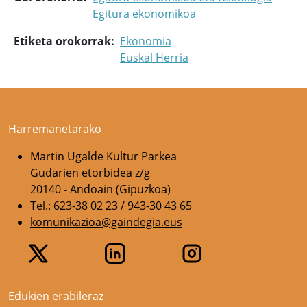
Egitura ekonomikoa
Etiketa orokorrak
Ekonomia
Euskal Herria
Harremanetarako
Martin Ugalde Kultur Parkea
Gudarien etorbidea z/g
20140 - Andoain (Gipuzkoa)
Tel.: 623-38 02 23 / 943-30 43 65
komunikazioa@gaindegia.eus
Edukien erabileraz