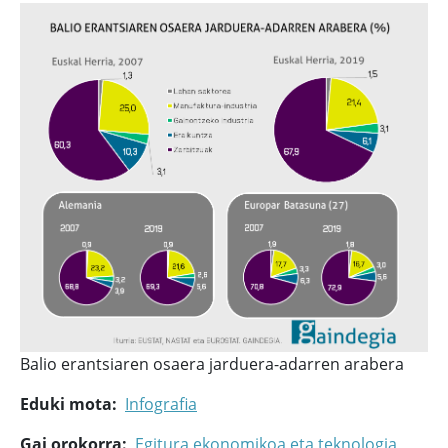
Balio erantsiaren osaera jarduera-adarren arabera
Eduki mota
Infografia
Gai orokorra
Egitura ekonomikoa eta teknologia