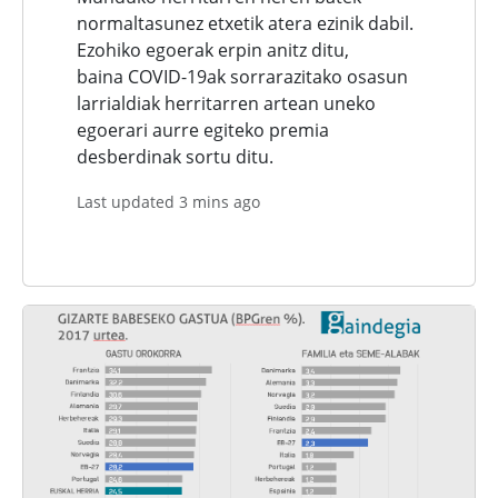
normaltasunez etxetik atera ezinik dabil.
Ezohiko egoerak erpin anitz ditu,
baina COVID-19ak sorrarazitako osasun
larrialdiak herritarren artean uneko
egoerari aurre egiteko premia
desberdinak sortu ditu.
Last updated 3 mins ago