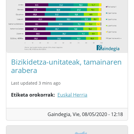
Bizikidetza-unitateak, tamainaren
arabera
Last updated 3 mins ago
Etiketa orokorrak
Euskal Herria
Gaindegia,
Vie, 08/05/2020 - 12:18