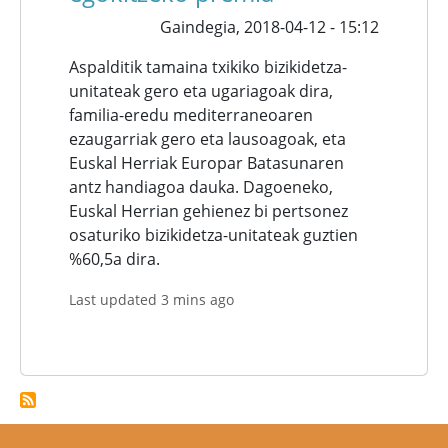
Gaindegia,
2018-04-12 - 15:12
Aspalditik tamaina txikiko bizikidetza-
unitateak gero eta ugariagoak dira,
familia-eredu mediterraneoaren
ezaugarriak gero eta lausoagoak, eta
Euskal Herriak Europar Batasunaren
antz handiagoa dauka. Dagoeneko,
Euskal Herrian gehienez bi pertsonez
osaturiko bizikidetza-unitateak guztien
%60,5a dira.
Last updated 3 mins ago