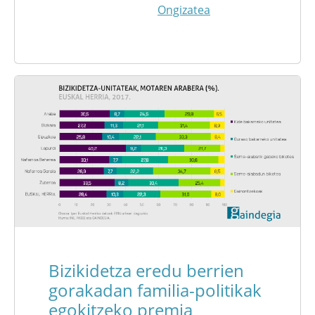
Ongizatea
Bizikidetza eredu berrien
gorakadan familia-politikak
egokitzeko premia