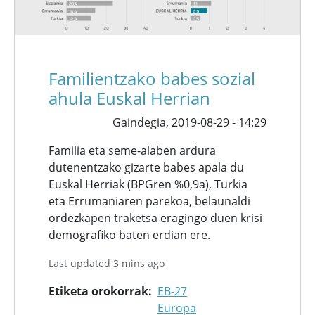
Familientzako babes sozial
ahula Euskal Herrian
Gaindegia,
2019-08-29 - 14:29
Familia eta seme-alaben ardura
dutenentzako gizarte babes apala du
Euskal Herriak (BPGren %0,9a), Turkia
eta Errumaniaren parekoa, belaunaldi
ordezkapen traketsa eragingo duen krisi
demografiko baten erdian ere.
Last updated 3 mins ago
Etiketa orokorrak
EB-27
Europa