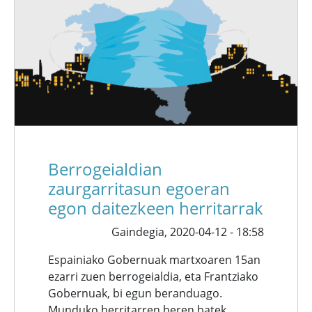
Berrogeialdian
zaurgarritasun egoeran
egon daitezkeen herritarrak
Gaindegia,
2020-04-12 - 18:58
Espainiako Gobernuak martxoaren 15an
ezarri zuen berrogeialdia, eta Frantziako
Gobernuak, bi egun beranduago.
Munduko herritarren heren batek