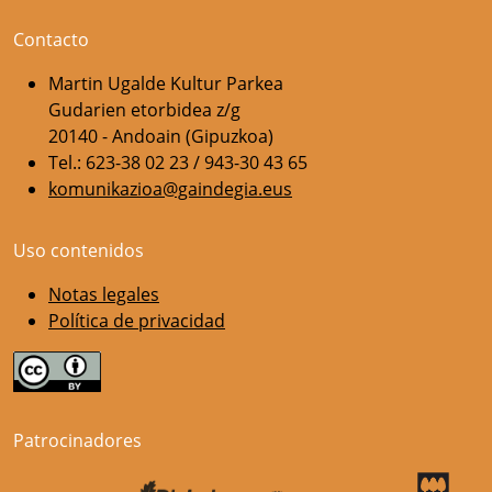
Contacto
Martin Ugalde Kultur Parkea
Gudarien etorbidea z/g
20140 - Andoain (Gipuzkoa)
Tel.: 623-38 02 23 / 943-30 43 65
komunikazioa@gaindegia.eus
Uso contenidos
Notas legales
Política de privacidad
Patrocinadores