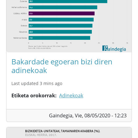
Bakardade egoeran bizi diren
adinekoak
Last updated 3 mins ago
Etiketa orokorrak
Adinekoak
Gaindegia,
Vie, 08/05/2020 - 12:23