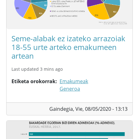
Seme-alabak ez izateko arrazoiak
18-55 urte arteko emakumeen
artean
Last updated 3 mins ago
Etiketa orokorrak
Emakumeak
Generoa
Gaindegia,
Vie, 08/05/2020 - 13:13