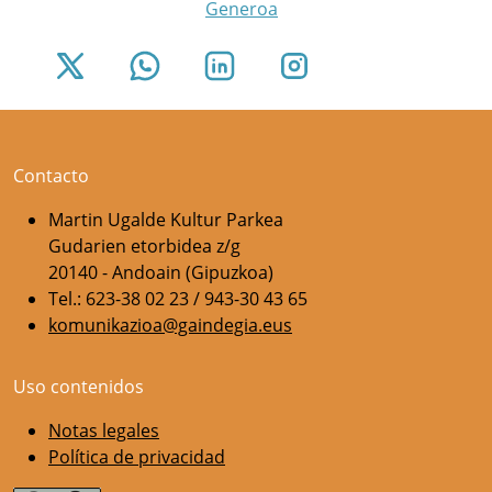
Generoa
Contacto
Martin Ugalde Kultur Parkea
Gudarien etorbidea z/g
20140 - Andoain (Gipuzkoa)
Tel.: 623-38 02 23 / 943-30 43 65
komunikazioa@gaindegia.eus
Uso contenidos
Notas legales
Política de privacidad