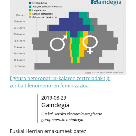
Egitura heteropatriarkalaren zertzeladak (II):
zenbait fenomenoren feminizazioa
2019-08-29
Gaindegia
Euskal Herriko ekonomia eta gizarte
garapenerako behategia
Euskal Herrian emakumeek batez