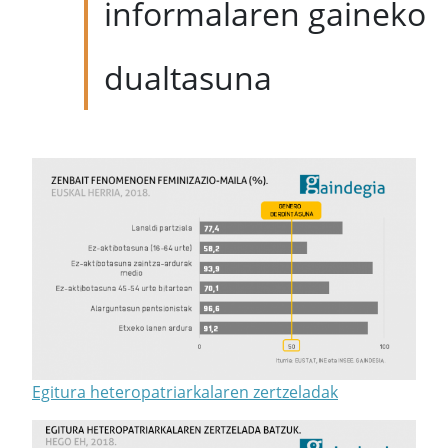
informalaren gaineko
dualtasuna
Egitura heteropatriarkalaren zertzeladak