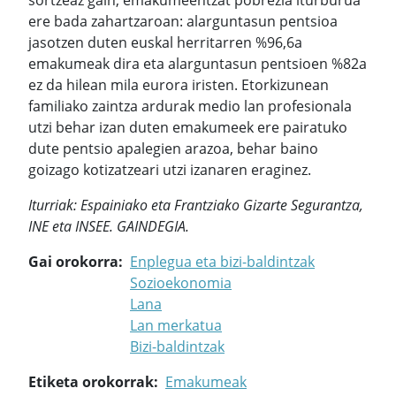
sortzeaz gain, emakumeentzat pobrezia iturburua
ere bada zahartzaroan: alarguntasun pentsioa
jasotzen duten euskal herritarren %96,6a
emakumeak dira eta alarguntasun pentsioen %82a
ez da hilean mila eurora iristen. Etorkizunean
familiako zaintza ardurak medio lan profesionala
utzi behar izan duten emakumeek ere pairatuko
dute pentsio apalegien arazoa, behar baino
goizago kotizatzeari utzi izanaren eraginez.
Iturriak: Espainiako eta Frantziako Gizarte Segurantza,
INE eta INSEE. GAINDEGIA.
Gai orokorra
Enplegua eta bizi-baldintzak
Sozioekonomia
Lana
Lan merkatua
Bizi-baldintzak
Etiketa orokorrak
Emakumeak