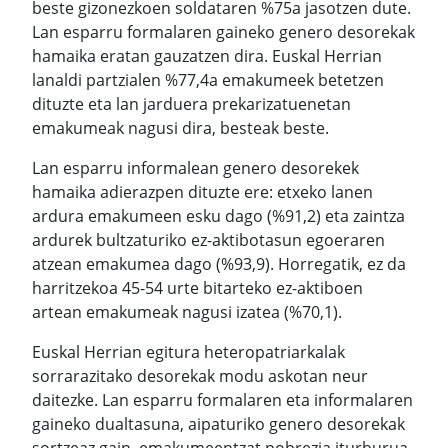
beste gizonezkoen soldataren %75a jasotzen dute.
Lan esparru formalaren gaineko genero desorekak
hamaika eratan gauzatzen dira. Euskal Herrian
lanaldi partzialen %77,4a emakumeek betetzen
dituzte eta lan jarduera prekarizatuenetan
emakumeak nagusi dira, besteak beste.
Lan esparru informalean genero desorekek
hamaika adierazpen dituzte ere: etxeko lanen
ardura emakumeen esku dago (%91,2) eta zaintza
ardurek bultzaturiko ez-aktibotasun egoeraren
atzean emakumea dago (%93,9). Horregatik, ez da
harritzekoa 45-54 urte bitarteko ez-aktiboen
artean emakumeak nagusi izatea (%70,1).
Euskal Herrian egitura heteropatriarkalak
sorrarazitako desorekak modu askotan neur
daitezke. Lan esparru formalaren eta informalaren
gaineko dualtasuna, aipaturiko genero desorekak