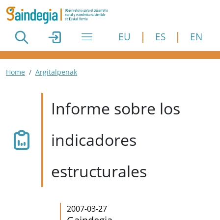
Pasar al contenido principal
EU
ES
EN
Ruta de navegación
Home
Argitalpenak
Informe sobre los
indicadores
estructurales
2007-03-27