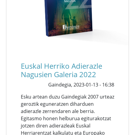
Euskal Herriko Adierazle
Nagusien Galeria 2022
Gaindegia,
2023-01-13 - 16:38
Esku artean duzu Gaindegiak 2007 urteaz
geroztik eguneratzen diharduen
adierazle zerrendaren ale berria.
Egitasmo honen helburua egiturakotzat
jotzen diren adierazleak Euskal
Herriarentzat kalkulatu eta Europako