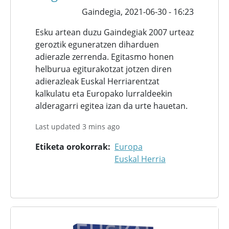
Gaindegia,
2021-06-30 - 16:23
Esku artean duzu Gaindegiak 2007 urteaz
geroztik eguneratzen diharduen
adierazle zerrenda. Egitasmo honen
helburua egiturakotzat jotzen diren
adierazleak Euskal Herriarentzat
kalkulatu eta Europako lurraldeekin
alderagarri egitea izan da urte hauetan.
Last updated 3 mins ago
Etiketa orokorrak
Europa
Euskal Herria