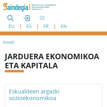
Aller au contenu principal
EU
ES
FR
EN
Fil d'Ariane
Accueil
JARDUERA EKONOMIKOA
ETA KAPITALA
Eskualdeen argazki
sozioekonomikoa