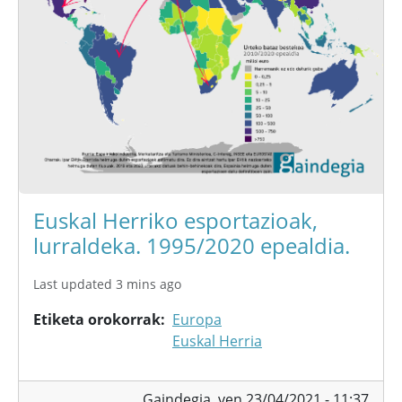
Euskal Herriko esportazioak,
lurraldeka. 1995/2020 epealdia.
Last updated 3 mins ago
Etiketa orokorrak
Europa
Euskal Herria
Gaindegia,
ven 23/04/2021 - 11:37