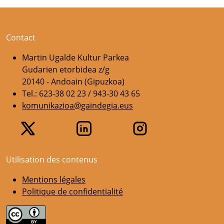
Contact
Martin Ugalde Kultur Parkea
Gudarien etorbidea z/g
20140 - Andoain (Gipuzkoa)
Tel.: 623-38 02 23 / 943-30 43 65
komunikazioa@gaindegia.eus
Utilisation des contenus
Mentions légales
Politique de confidentialité