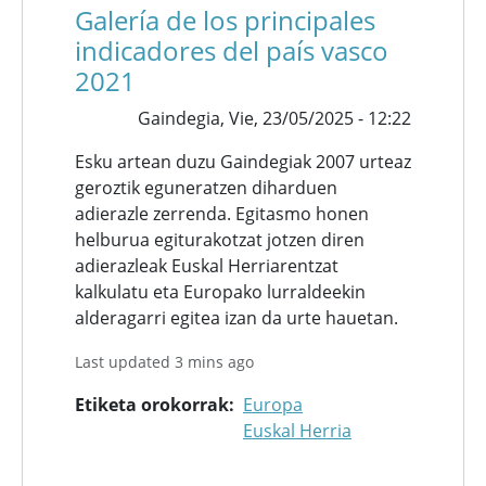
Galería de los principales
indicadores del país vasco
2021
Gaindegia,
Vie, 23/05/2025 - 12:22
Esku artean duzu Gaindegiak 2007 urteaz
geroztik eguneratzen diharduen
adierazle zerrenda. Egitasmo honen
helburua egiturakotzat jotzen diren
adierazleak Euskal Herriarentzat
kalkulatu eta Europako lurraldeekin
alderagarri egitea izan da urte hauetan.
Last updated 3 mins ago
Etiketa orokorrak
Europa
Euskal Herria