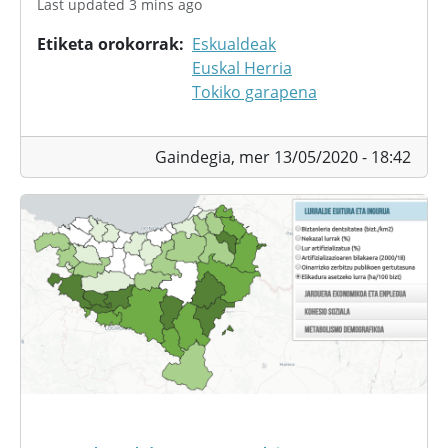
Last updated 3 mins ago
Etiketa orokorrak
Eskualdeak
Euskal Herria
Tokiko garapena
Gaindegia,
mer 13/05/2020 - 18:42