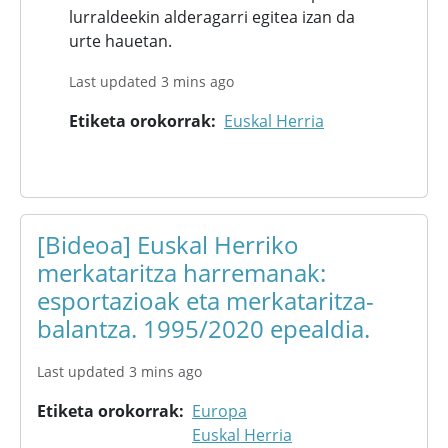
lurraldeekin alderagarri egitea izan da
urte hauetan.
Last updated 3 mins ago
Etiketa orokorrak
Euskal Herria
[Bideoa] Euskal Herriko
merkataritza harremanak:
esportazioak eta merkataritza-
balantza. 1995/2020 epealdia.
Last updated 3 mins ago
Etiketa orokorrak
Europa
Euskal Herria