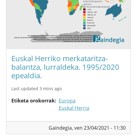
Euskal Herriko merkataritza-
balantza, lurraldeka. 1995/2020
epealdia.
Last updated 3 mins ago
Etiketa orokorrak
Europa
Euskal Herria
Gaindegia,
ven 23/04/2021 - 11:30