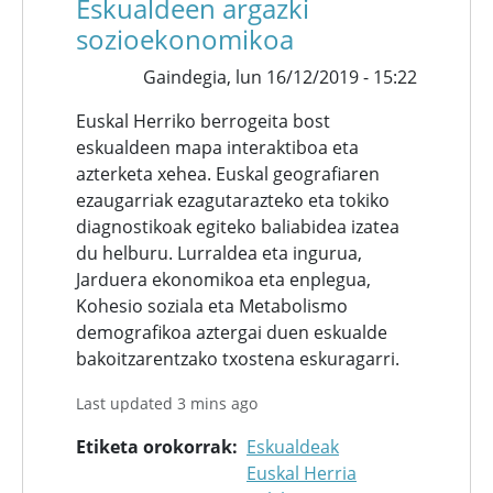
Eskualdeen argazki
sozioekonomikoa
Gaindegia,
lun 16/12/2019 - 15:22
Euskal Herriko berrogeita bost
eskualdeen mapa interaktiboa eta
azterketa xehea. Euskal geografiaren
ezaugarriak ezagutarazteko eta tokiko
diagnostikoak egiteko baliabidea izatea
du helburu. Lurraldea eta ingurua,
Jarduera ekonomikoa eta enplegua,
Kohesio soziala eta Metabolismo
demografikoa aztergai duen eskualde
bakoitzarentzako txostena eskuragarri.
Last updated 3 mins ago
Etiketa orokorrak
Eskualdeak
Euskal Herria