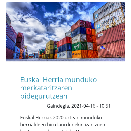
Euskal Herria munduko
merkataritzaren
bidegurutzean
Gaindegia,
2021-04-16 - 10:51
Euskal Herriak 2020 urtean munduko
herrialdeen hiru laurdenekin izan zuen