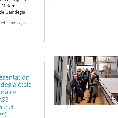
t Miriam
de Gaindegia
ted 3 mins ago
ésentation
degia était
inaire
ASS
ère et
es)