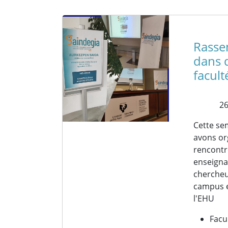
Rasse
dans d
facult
26
Cette se
avons or
rencontr
enseigna
chercheu
campus e
l'EHU
Facu