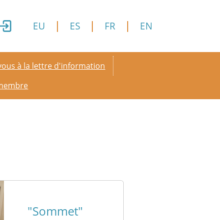
EU
ES
FR
EN
y menu
ous à la lettre d'information
 membre
"Sommet"