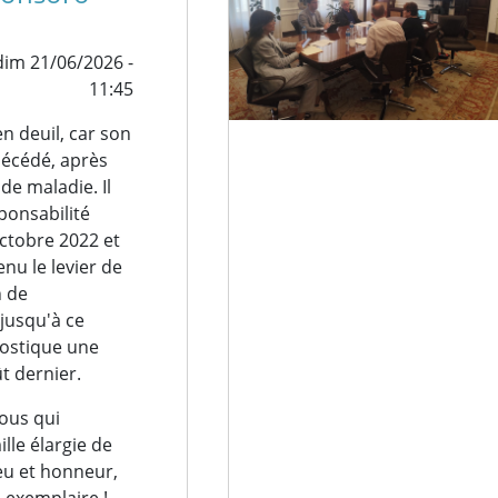
dim 21/06/2026 -
11:45
n deuil, car son
décédé, après
de maladie. Il
sponsabilité
octobre 2022 et
nu le levier de
n de
 jusqu'à ce
nostique une
t dernier.
nous qui
lle élargie de
eu et honneur,
e exemplaire !