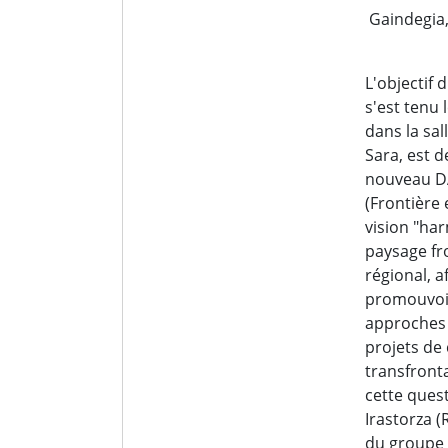
Gaindegia
L'objectif 
s'est tenu 
dans la sal
Sara, est 
nouveau D
(Frontière 
vision "ha
paysage fr
régional, a
promouvoi
approches
projets de
transfront
cette ques
Irastorza 
du groupe