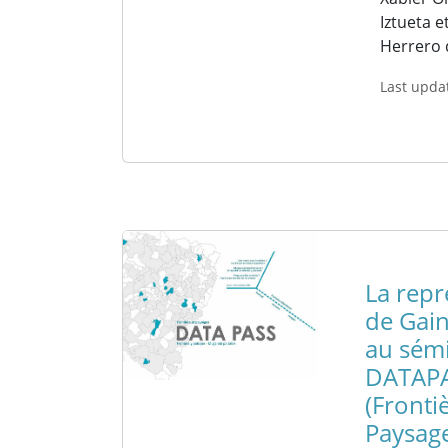
Iztueta e
Herrero 
Last upda
La repr
de Gain
au sém
DATAP
(Fronti
Paysag