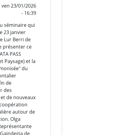
,
ven 23/01/2026
- 16:39
du séminaire qui
le 23 janvier
le Lur Berri de
de présenter ce
ATA PASS
et Paysage) et la
rmonisée" du
ontalier
fin de
r des
 et de nouveaux
 coopération
alière autour de
tion. Olga
(Représentante
 Gaindegia de