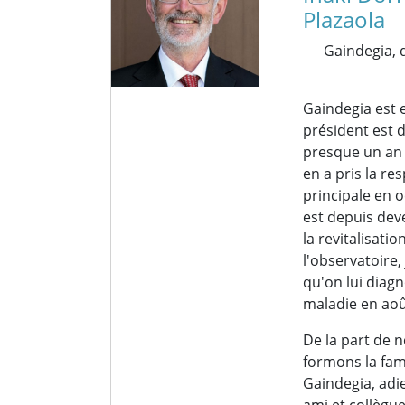
Plazaola
Gaindegia,
Gaindegia est e
président est 
presque un an 
en a pris la re
principale en 
est depuis deve
la revitalisatio
l'observatoire,
qu'on lui diag
maladie en aoû
De la part de 
formons la fami
Gaindegia, adi
ami et collègu