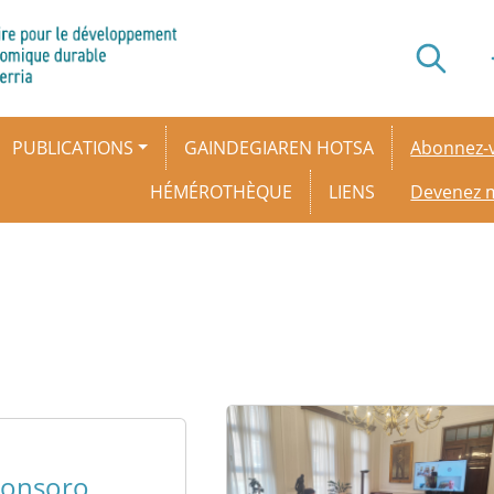
Secondar
PUBLICATIONS
GAINDEGIAREN HOTSA
Abonnez-v
HÉMÉROTHÈQUE
LIENS
Devenez
ronsoro