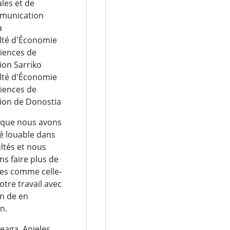
ales et de
munication
a
lté d'Économie
ciences de
ion Sarriko
lté d'Économie
ciences de
ion de Donostia
l que nous avons
té louable dans
ultés et nous
ns faire plus de
es comme celle-
otre travail avec
on de en
n.
eaga, Anjeles