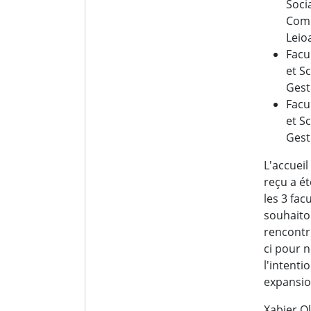
Soci
Com
Leio
Facu
et S
Gest
Facu
et S
Gest
L'accuei
reçu a é
les 3 fac
souhaito
rencontr
ci pour n
l'intenti
expansio
Xabier Ol