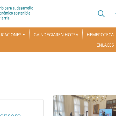
ICACIONES
GAINDEGIAREN HOTSA
HEMEROTECA
ENLACES
ronsoro