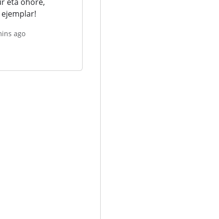
ur eta ohore,
 ejemplar!
mins ago