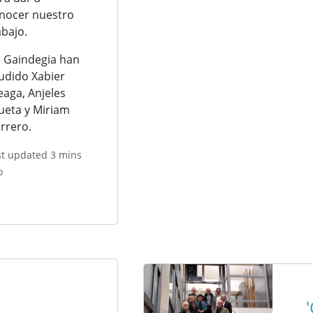
nocer nuestro
abajo.
 Gaindegia han
udido Xabier
eaga, Anjeles
tueta y Miriam
rrero.
st updated 3 mins
o