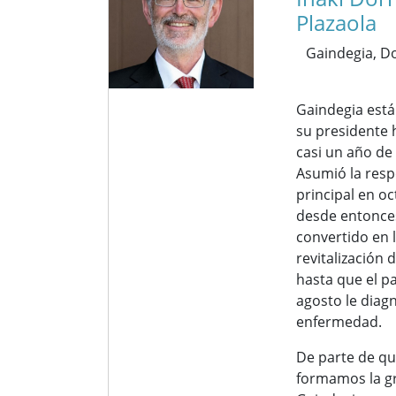
Plazaola
Gaindegia,
Do
Gaindegia está
su presidente h
casi un año de
Asumió la resp
principal en o
desde entonce
convertido en l
revitalización 
hasta que el 
agosto le diag
enfermedad.
De parte de qu
formamos la gr