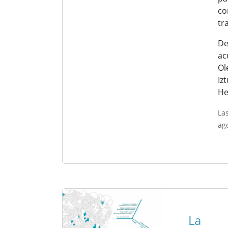
co
tr
De
ac
Ol
Iz
He
La
ag
La