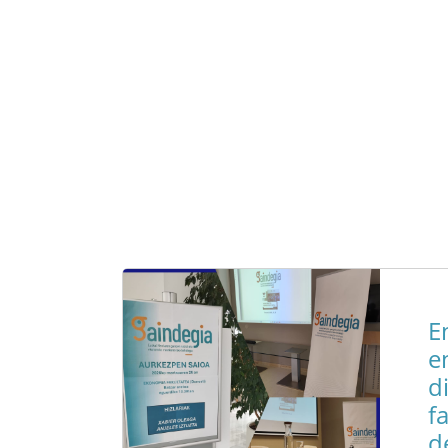
E
e
d
f
d