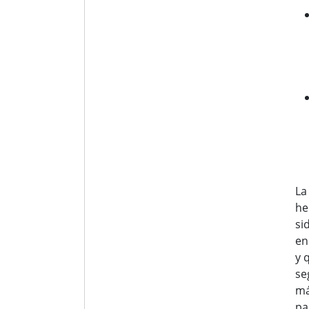
La
he
si
en
y 
se
má
pa