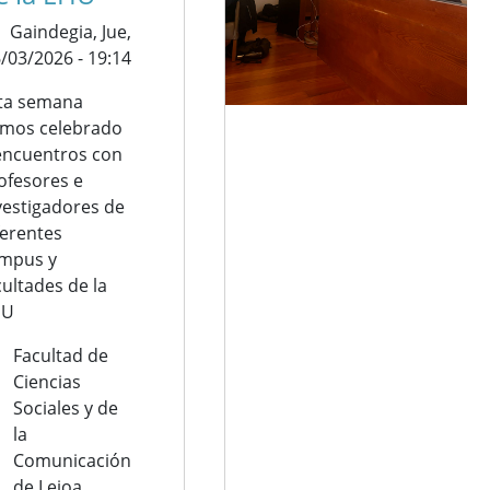
Gaindegia,
Jue,
/03/2026 - 19:14
ta semana
mos celebrado
encuentros con
ofesores e
vestigadores de
ferentes
mpus y
cultades de la
HU
Facultad de
Ciencias
Sociales y de
la
Comunicación
de Leioa