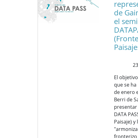
repres
de Gai
el sem
DATAP
(Fronte
Paisaje
23
El objetiv
que se ha 
de enero e
Berri de S
presentar
DATA PASS
Paisaje) y 
"armonizad
fronterizo