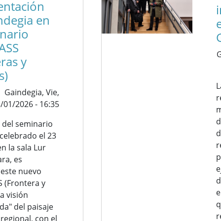
entación
ndegia en
inario
ASS
G
ras y
s)
L
Gaindegia,
Vie,
r
/01/2026 - 16:35
m
d
o del seminario
d
celebrado el 23
r
n la sala Lur
p
ara, es
e
 este nuevo
d
 (Frontera y
e
la visión
q
a" del paisaje
r
 regional, con el