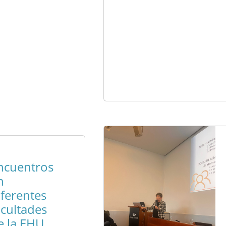
ncuentros
n
iferentes
acultades
e la EHU