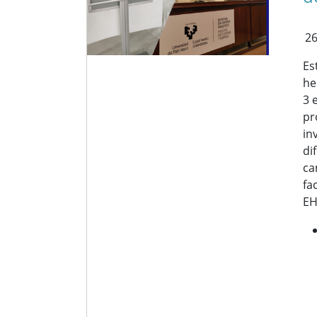
26
Es
he
3 
pr
in
di
ca
fa
E