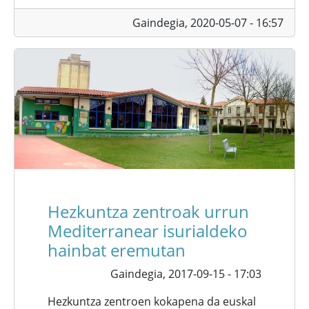
Gaindegia,
2020-05-07 - 16:57
Hezkuntza zentroak urrun
Mediterranear isurialdeko
hainbat eremutan
Gaindegia,
2017-09-15 - 17:03
Hezkuntza zentroen kokapena da euskal