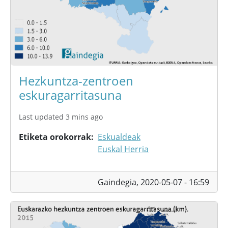
Hezkuntza-zentroen
eskuragarritasuna
Last updated 3 mins ago
Etiketa orokorrak
Eskualdeak
Euskal Herria
Gaindegia,
2020-05-07 - 16:59