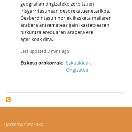
geografian ongizateko zerbitzuen
irisgarritasunean desorekatuenetarikoa.
Desberdintasun horiek ikasketa mailaren
arabera antzemateaz gain ikastetxearen
hizkuntza ereduaren arabera ere
agerikoak dira.
Last updated 3 mins ago
Etiketa orokorrak
Eskualdeak
Ongizatea
Harremanetarako