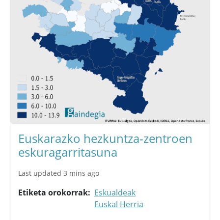
Euskarazko hezkuntza-zentroen
eskuragarritasuna
Last updated 3 mins ago
Etiketa orokorrak
Eskualdeak
Euskal Herria