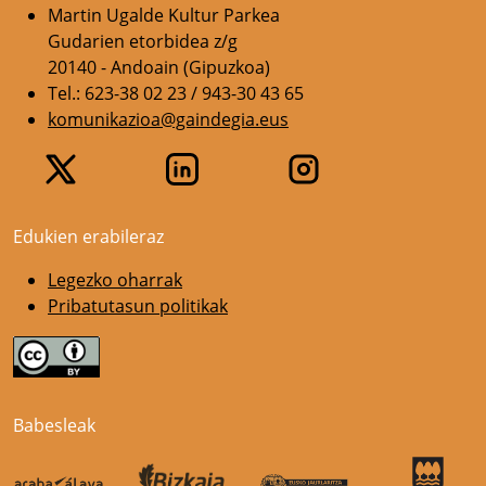
Martin Ugalde Kultur Parkea
Gudarien etorbidea z/g
20140 - Andoain (Gipuzkoa)
Tel.: 623-38 02 23 / 943-30 43 65
komunikazioa@gaindegia.eus
Edukien erabileraz
Legezko oharrak
Pribatutasun politikak
Babesleak