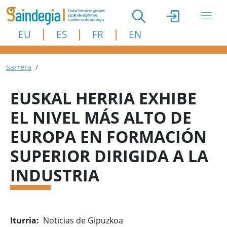
Skip to main content
EU
ES
FR
EN
Breadcrumb
Sarrera
EUSKAL HERRIA EXHIBE
EL NIVEL MÁS ALTO DE
EUROPA EN FORMACIÓN
SUPERIOR DIRIGIDA A LA
INDUSTRIA
Iturria
Noticias de Gipuzkoa