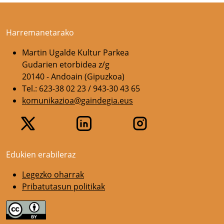
Harremanetarako
Martin Ugalde Kultur Parkea
Gudarien etorbidea z/g
20140 - Andoain (Gipuzkoa)
Tel.: 623-38 02 23 / 943-30 43 65
komunikazioa@gaindegia.eus
Edukien erabileraz
Legezko oharrak
Pribatutasun politikak