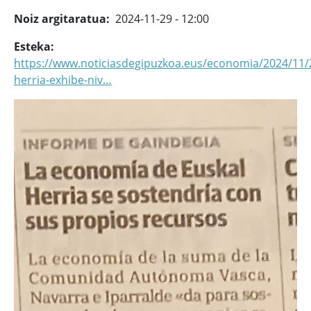
Noiz argitaratua
2024-11-29 - 12:00
Esteka
https://www.noticiasdegipuzkoa.eus/economia/2024/11/
herria-exhibe-niv…