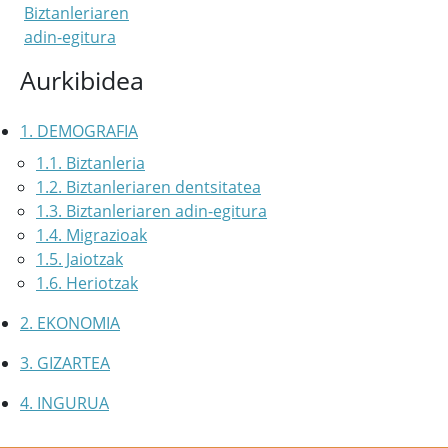
Biztanleriaren
adin-egitura
Aurkibidea
1. DEMOGRAFIA
1.1. Biztanleria
1.2. Biztanleriaren dentsitatea
1.3. Biztanleriaren adin-egitura
1.4. Migrazioak
1.5. Jaiotzak
1.6. Heriotzak
2. EKONOMIA
3. GIZARTEA
4. INGURUA