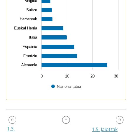
Belgika
Suitza
Herbereak
Euskal Herria
Italia
Espainia
Frantzia
Alemania
0
10
20
30
Nazionalitatea
End of interactive chart.
1.3.
1.5. Jaiotzak