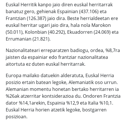
Euskal Herritik kanpo jaio diren euskal herritarrak
banatuz gero, gehienak Espainian (437.106) eta
Frantzian (126.387) jaio dira. Beste herrialdeetan ere
euskal herritar ugari jaio dira, hala nola Marokon
(50.011), Kolonbian (40.292), Ekuadorren (24.069) eta
Errumanian (21.821).
Nazionalitateari erreparatzen badiogu, ordea, %8,7ra
jaisten da espainiar edo frantziar nazionalitatea
aitortuta ez duten euskal herritarrak.
Europa mailako datuekin alderatuta, Euskal Herria
posizio ertain batean legoke, Alemaniatik oso urrun.
Alemanian momentu honetan bertako herritarren ia
%26ak atzerritar kontsiderazioa du. Ondoren Frantzia
dator %14,1arekin, Espainia %12,9 eta Italia %10,1.
Euskal Herria horien atzetik legoke, bostgarren
posizioan.