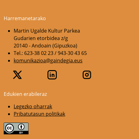
Harremanetarako
Martin Ugalde Kultur Parkea
Gudarien etorbidea z/g
20140 - Andoain (Gipuzkoa)
Tel.: 623-38 02 23 / 943-30 43 65
komunikazioa@gaindegia.eus
Edukien erabileraz
Legezko oharrak
Pribatutasun politikak