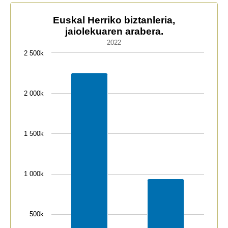
Euskal Herriko biztanleria, jaiolekuaren arabera.
Euskal Herriko biztanleria,
jaiolekuaren arabera.
Bar chart with 2 bars.
2022
2022
2 500k
The chart has 1 X axis displaying categories.
The chart has 1 Y axis displaying values. Data ranges 
2 000k
1 500k
1 000k
500k