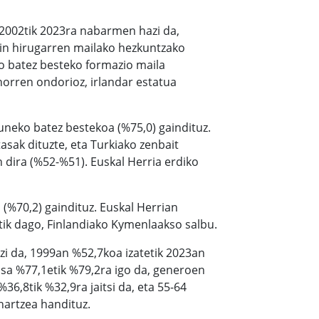
a 2002tik 2023ra nabarmen hazi da,
ein hirugarren mailako hezkuntzako
o batez besteko formazio maila
 horren ondorioz, irlandar estatua
uneko batez bestekoa (%75,0) gaindituz.
sak dituzte, eta Turkiako zenbait
 dira (%52-%51). Euskal Herria erdiko
%70,2) gaindituz. Euskal Herrian
ik dago, Finlandiako Kymenlaakso salbu.
zi da, 1999an %52,7koa izatetik 2023an
sa %77,1etik %79,2ra igo da, generoen
36,8tik %32,9ra jaitsi da, eta 55-64
hartzea handituz.