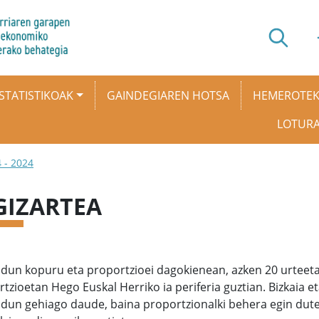
STATISTIKOAK
GAINDEGIAREN HOTSA
HEMEROTE
LOTUR
 - 2024
 GIZARTEA
dun kopuru eta proportzioei dagokienean, azken 20 urteeta
tzioetan Hego Euskal Herriko ia periferia guztian. Bizkaia 
ldun gehiago daude, baina proportzionalki behera egin dut