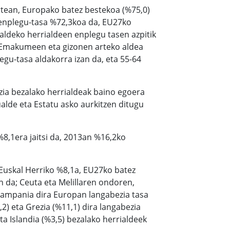
rtean, Europako batez bestekoa (%75,0)
 enplegu-tasa %72,3koa da, EU27ko
ldeko herrialdeen enplegu tasen azpitik
a. Emakumeen eta gizonen arteko aldea
egu-tasa aldakorra izan da, eta 55-64
ezia bezalako herrialdeak baino egoera
lde eta Estatu asko aurkitzen ditugu
%8,1era jaitsi da, 2013an %16,2ko
 Euskal Herriko %8,1a, EU27ko batez
n da; Ceuta eta Melillaren ondoren,
 Campania dira Europan langabezia tasa
2) eta Grezia (%11,1) dira langabezia
ta Islandia (%3,5) bezalako herrialdeek