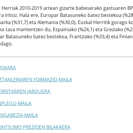
l Herriak 2010-2019 artean gizarte babeserako gastuaren 
a iritsiz. Hala ere, Europar Batasuneko batez bestekoa (%28,
rka (%31,7) eta Alemania (%30,0), Euskal Herritik gorago ko
o tasa mantentzen du, Espainiako (%24,1) eta Greziako (%25,
r Batasuneko batez bestekoa, Frantziako (%33,4) eta Finlan
 dago.
EUSKARA
BIZTANLERIAREN FORMAZIO-MAILA
HERRITARREN JARDUERA
ENPLEGU-MAILA
LANGABEZIA-MAILA
KONTSUMO PREZIOEN BILAKAERA