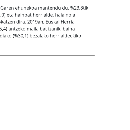
BPGaren ehunekoa mantendu du, %23,8tik
0) eta hainbat herrialde, hala nola
katzen dira. 2019an, Euskal Herria
4) antzeko maila bat izanik, baina
diako (%30,1) bezalako herrialdeekiko