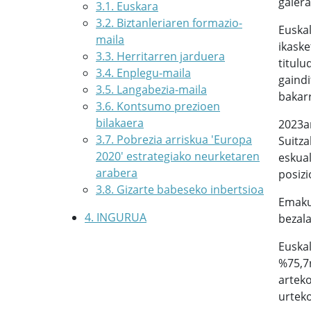
galera
3.1. Euskara
3.2. Biztanleriaren formazio-
Euskal
maila
ikaske
3.3. Herritarren jarduera
titul
3.4. Enplegu-maila
gaindi
3.5. Langabezia-maila
bakarr
3.6. Kontsumo prezioen
bilakaera
2023an
3.7. Pobrezia arriskua 'Europa
Suitza
2020' estrategiako neurketaren
eskual
arabera
posiz
3.8. Gizarte babeseko inbertsioa
Emaku
4. INGURUA
bezal
Euskal
%75,7r
arteko
urteko