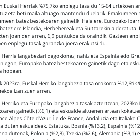
n Euskal Herriak %75,7ko enplegu tasa du 15-64 urtekoen a
ituz eta beti maila altuago mantendu duelarik. Emakumeen
een batez bestekoaren gainetik. Hala ere, Europako iparra
batez ere Islandia, Herbehereak eta Suitzarekin alderatut
ten joan den arren, 6,9 puntukoa da oraindik. Gazteen enpl
en enplegu-tasak goranzko joera erakutsi du.
 Herria langabeziari dagokionez, nahiz eta Espainia edo Gr
 egon, Europako batez bestekoaren gainetik dago eta eskua
a hobean.
k 2023ra, Euskal Herriko langabezia tasa orokorra %12,6tik 
ekoa izan zuen arren.
 Herriko eta Europako langabezia-tasak aztertzean, 2023ko
oaren gainetik (%6,1) eta eskualde altuenen artean kokatze
ce-Alpes-Côte d'Azur, Île-de-France, Andaluzia eta Italiako
a duten eskualdeak. Estatuka, Bosnia (%13,2), Espainia (%12,
na dutenak, Polonia (%2,8), Txekia (%2,6), Alemania (%3,1) e