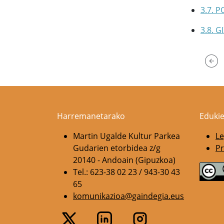
3.7. 
3.8. 
Harremanetarako
Edukie
Martin Ugalde Kultur Parkea
Le
Gudarien etorbidea z/g
Pr
20140 - Andoain (Gipuzkoa)
Tel.: 623-38 02 23 / 943-30 43
65
komunikazioa@gaindegia.eus