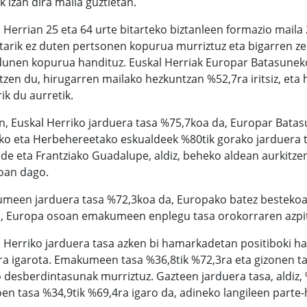
k izan dira maila guztietan.
 Herrian 25 eta 64 urte bitarteko biztanleen formazio mail
tarik ez duten pertsonen kopurua murriztuz eta bigarren z
udunen kopurua handituz. Euskal Herriak Europar Batasunek
tzen du, hirugarren mailako hezkuntzan %52,7ra iritsiz, eta
ik du aurretik.
, Euskal Herriko jarduera tasa %75,7koa da, Europar Batas
ko eta Herbehereetako eskualdeek %80tik gorako jarduera ta
de eta Frantziako Guadalupe, aldiz, beheko aldean aurkitzen
ioan dago.
meen jarduera tasa %72,3koa da, Europako batez bestekoa (
a, Europa osoan emakumeen enplegu tasa orokorraren azpit
 Herriko jarduera tasa azken bi hamarkadetan positiboki ha
a igarota. Emakumeen tasa %36,8tik %72,3ra eta gizonen ta
 desberdintasunak murriztuz. Gazteen jarduera tasa, aldiz, %
en tasa %34,9tik %69,4ra igaro da, adineko langileen parte-