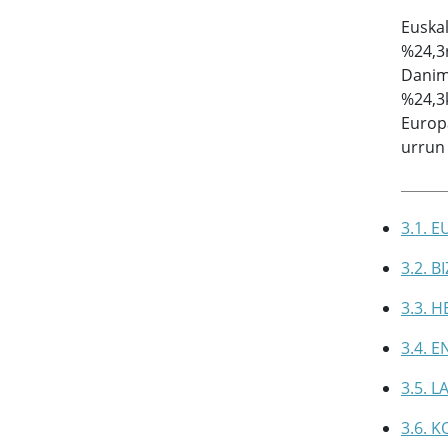
Euska
%24,3r
Danima
%24,3k
Europa
urrun
3.1. 
3.2. 
3.3. 
3.4. 
3.5. 
3.6. 