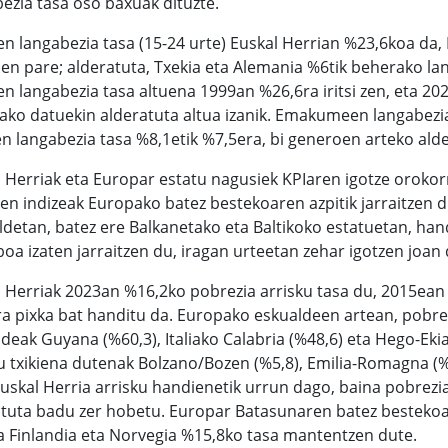
ezia tasa oso baxuak dituzte.
n langabezia tasa (15-24 urte) Euskal Herrian %23,6koa da, E
en pare; alderatuta, Txekia eta Alemania %6tik beherako lan
n langabezia tasa altuena 1999an %26,6ra iritsi zen, eta 202
ko datuekin alderatuta altua izanik. Emakumeen langabezia t
n langabezia tasa %8,1etik %7,5era, bi generoen arteko alde
 Herriak eta Europar estatu nagusiek KPIaren igotze orokor
en indizeak Europako batez bestekoaren azpitik jarraitzen 
ldetan, batez ere Balkanetako eta Baltikoko estatuetan, hand
boa izaten jarraitzen du, iragan urteetan zehar igotzen joan
 Herriak 2023an %16,2ko pobrezia arrisku tasa du, 2015ean %
a pixka bat handitu da. Europako eskualdeen artean, pobre
deak Guyana (%60,3), Italiako Calabria (%48,6) eta Hego-Ekial
u txikiena dutenak Bolzano/Bozen (%5,8), Emilia-Romagna (%
Euskal Herria arrisku handienetik urrun dago, baina pobrezi
atuta badu zer hobetu. Europar Batasunaren batez bestekoa
a Finlandia eta Norvegia %15,8ko tasa mantentzen dute.