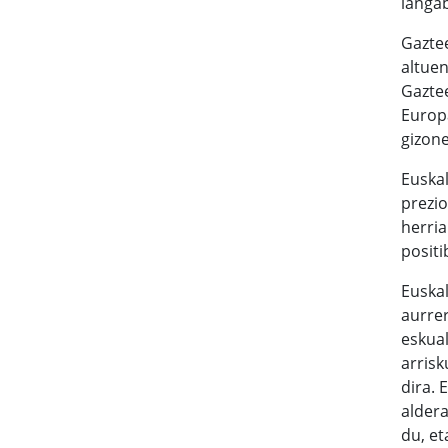
langab
Gaztee
altuen
Gaztee
Europa
gizone
Euskal
prezio
herria
positi
Euskal
aurrer
eskual
arrisk
dira. 
alder
du, et