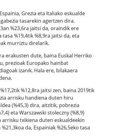
spainia, Grezia eta Italiako eskualde
gabezia tasarekin agertzen dira.
3an %23,6ra jaitsi da, oraindik ere
asa %19,4tik %8,9ra jaitsi da, eta
ak murriztu direlarik.
ra erakusten dute, baina Euskal Herriko
du, prezioak Europako hainbat
iagoak izanik. Hala ere, bilakaera
 dena.
17,2tik %12,8ra jaitsi zen, baina 2019tik
zia arrisku handiena duten hiru
dea (%45,3) dira, aitzitik, pobrezia
7,4) eta Warszawski stoleczny (%8,9)
a arrisku txikiena duten eskualdeekin
 %21,3koa da, Espainiak %26,5eko tasa