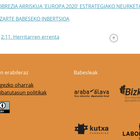
POBREZIA ARRISKUA 'EUROPA 2020' ESTRATEGIAKO NEURKE
GIZARTE BABESEKO INBERTSIOA
2.11. Herritarren errenta
n erabileraz
Babesleak
gezko oharrak
ibatutasun politikak