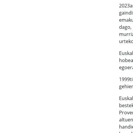
2023a
gaind
emakum
dago, 
murriz
urteko
Euskal
hobean
egoer
1999ti
gehien
Euskal
bestek
Proven
altuen
handie