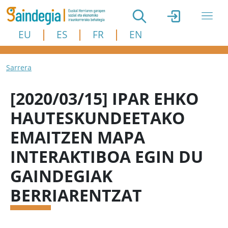
Skip to main content
EU
ES
FR
EN
Breadcrumb
Sarrera
[2020/03/15] IPAR EHKO
HAUTESKUNDEETAKO
EMAITZEN MAPA
INTERAKTIBOA EGIN DU
GAINDEGIAK
BERRIARENTZAT