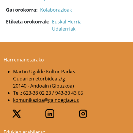
Gai orokorra
Kolaborazioak
Etiketa orokorrak
Euskal Herria
Udalerriak
Harremanetarako
Martin Ugalde Kultur Parkea
Gudarien etorbidea z/g
20140 - Andoain (Gipuzkoa)
Tel.: 623-38 02 23 / 943-30 43 65
komunikazioa@gaindegia.eus
Edukien erabileraz