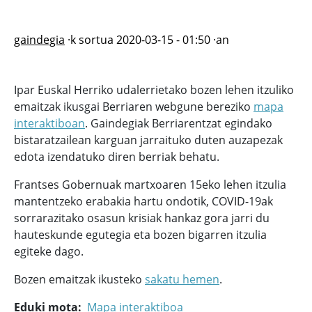
gaindegia
·k sortua
2020-03-15 - 01:50
·an
Ipar Euskal Herriko udalerrietako bozen lehen itzuliko
emaitzak ikusgai Berriaren webgune bereziko
mapa
interaktiboan
. Gaindegiak Berriarentzat egindako
bistaratzailean karguan jarraituko duten auzapezak
edota izendatuko diren berriak behatu.
Frantses Gobernuak martxoaren 15eko lehen itzulia
mantentzeko erabakia hartu ondotik, COVID-19ak
sorrarazitako osasun krisiak hankaz gora jarri du
hauteskunde egutegia eta bozen bigarren itzulia
egiteke dago.
Bozen emaitzak ikusteko
sakatu hemen
.
Eduki mota
Mapa interaktiboa