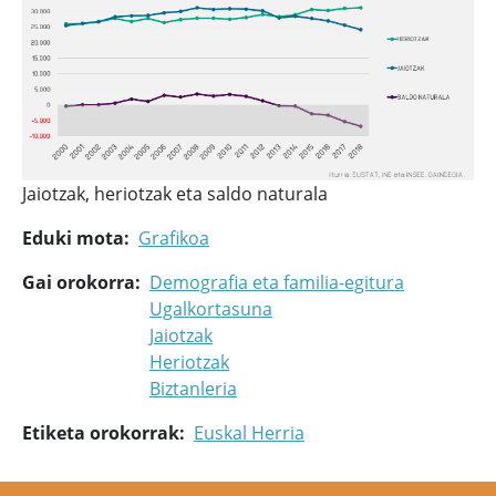
Jaiotzak, heriotzak eta saldo naturala
Eduki mota
Grafikoa
Gai orokorra
Demografia eta familia-egitura
Ugalkortasuna
Jaiotzak
Heriotzak
Biztanleria
Etiketa orokorrak
Euskal Herria