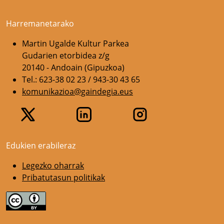
Harremanetarako
Martin Ugalde Kultur Parkea
Gudarien etorbidea z/g
20140 - Andoain (Gipuzkoa)
Tel.: 623-38 02 23 / 943-30 43 65
komunikazioa@gaindegia.eus
Edukien erabileraz
Legezko oharrak
Pribatutasun politikak