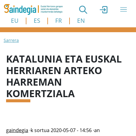
Skip to main content
EU
ES
FR
EN
Breadcrumb
Sarrera
KATALUNIA ETA EUSKAL
HERRIAREN ARTEKO
HARREMAN
KOMERTZIALA
gaindegia
·k sortua
2020-05-07 - 14:56
·an