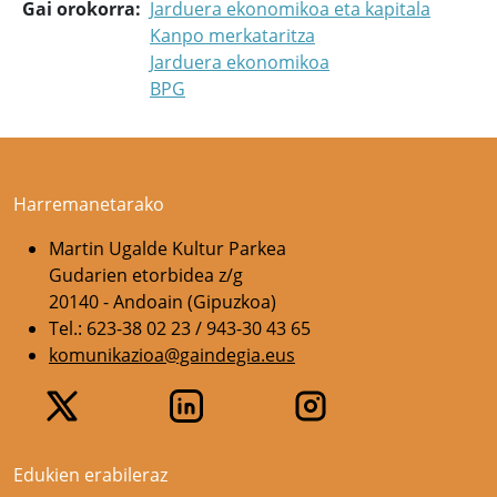
Gai orokorra
Jarduera ekonomikoa eta kapitala
Kanpo merkataritza
Jarduera ekonomikoa
BPG
Harremanetarako
Martin Ugalde Kultur Parkea
Gudarien etorbidea z/g
20140 - Andoain (Gipuzkoa)
Tel.: 623-38 02 23 / 943-30 43 65
komunikazioa@gaindegia.eus
Edukien erabileraz