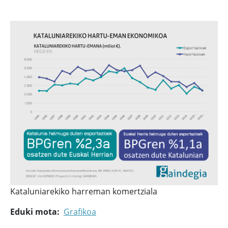
Kataluniarekiko harreman komertziala
Eduki mota
Grafikoa