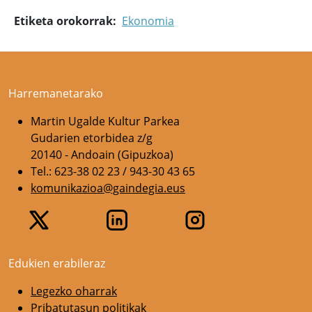
Etiketa orokorrak
Ekonomia
Harremanetarako
Martin Ugalde Kultur Parkea
Gudarien etorbidea z/g
20140 - Andoain (Gipuzkoa)
Tel.: 623-38 02 23 / 943-30 43 65
komunikazioa@gaindegia.eus
Edukien erabileraz
Legezko oharrak
Pribatutasun politikak