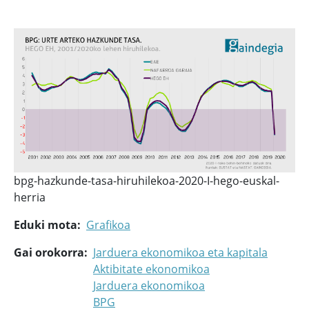
bpg-hazkunde-tasa-hiruhilekoa-2020-I-hego-euskal-
herria
Eduki mota
Grafikoa
Gai orokorra
Jarduera ekonomikoa eta kapitala
Aktibitate ekonomikoa
Jarduera ekonomikoa
BPG