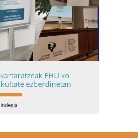
lkartaratzeak EHU ko
akultate ezberdinetan
indegia