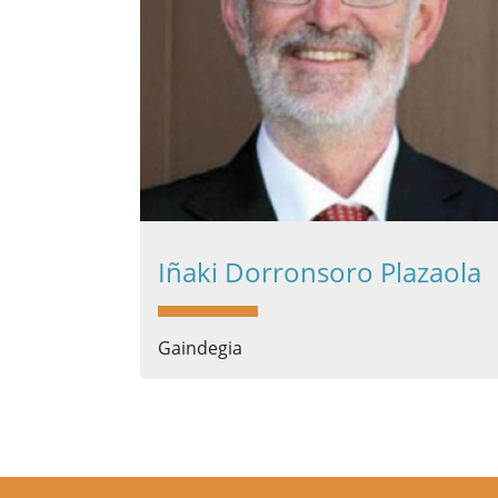
Iñaki Dorronsoro Plazaola
Gaindegia