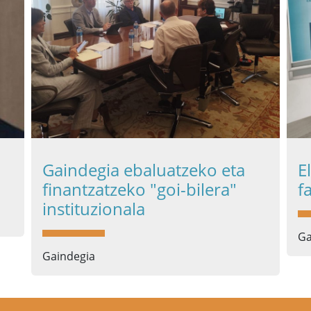
Gaindegia ebaluatzeko eta
E
finantzatzeko "goi-bilera"
f
instituzionala
Ga
Gaindegia