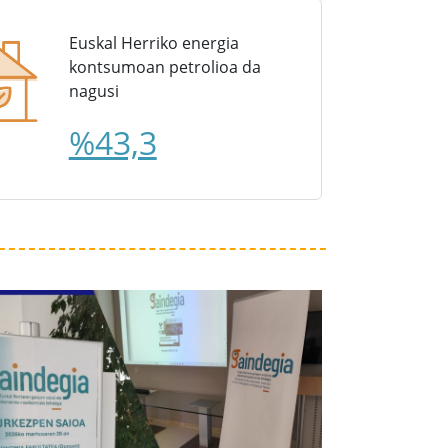
Euskal Herriko energia
kontsumoan petrolioa da
nagusi
%43,3