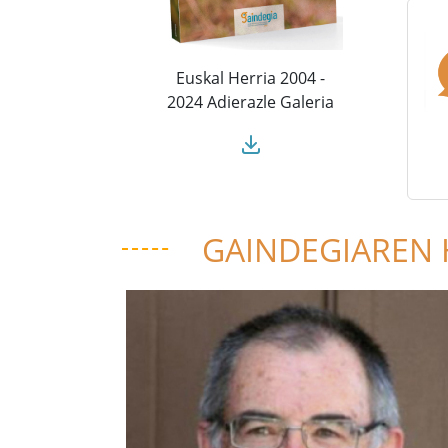
Euskal Herria 2004 -
2024 Adierazle Galeria
GAINDEGIAREN