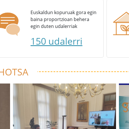
Euskaldun kopuruak gora egin
baina proportzioan behera
egin duten udalerriak
150 udalerri
 HOTSA