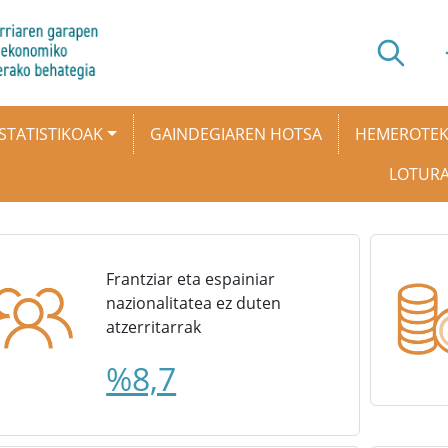
STATISTIKOAK
GAINDEGIAREN HOTSA
HEMEROTE
LOTUR
Frantziar eta espainiar
nazionalitatea ez duten
atzerritarrak
%8,7