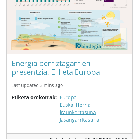
Energia berriztagarrien
presentzia. EH eta Europa
Last updated 3 mins ago
Etiketa orokorrak
Europa
Euskal Herria
Iraunkortasuna
Jasangarritasuna