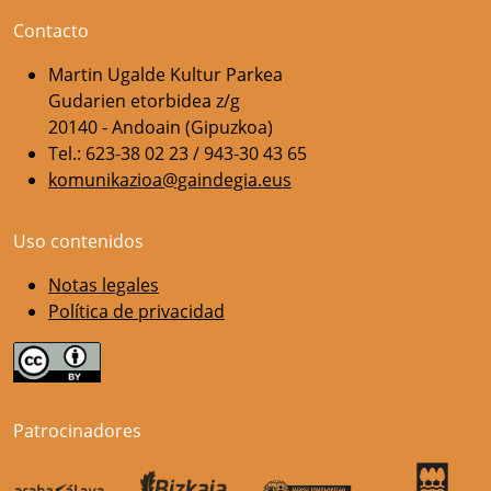
Contacto
Martin Ugalde Kultur Parkea
Gudarien etorbidea z/g
20140 - Andoain (Gipuzkoa)
Tel.: 623-38 02 23 / 943-30 43 65
komunikazioa@gaindegia.eus
Uso contenidos
Notas legales
Política de privacidad
Patrocinadores