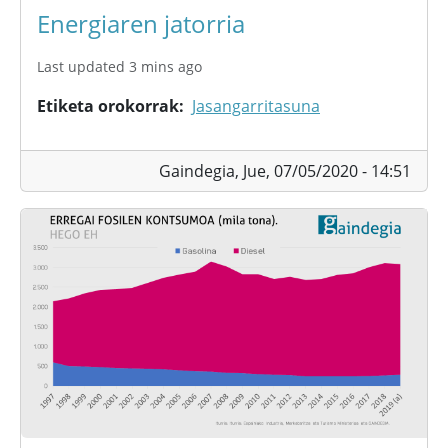
Energiaren jatorria
Last updated 3 mins ago
Etiketa orokorrak
Jasangarritasuna
Gaindegia,
Jue, 07/05/2020 - 14:51