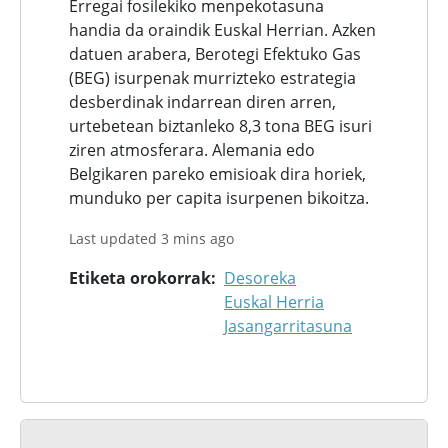
Erregai fosilekiko menpekotasuna
handia da oraindik Euskal Herrian. Azken
datuen arabera, Berotegi Efektuko Gas
(BEG) isurpenak murrizteko estrategia
desberdinak indarrean diren arren,
urtebetean biztanleko 8,3 tona BEG isuri
ziren atmosferara. Alemania edo
Belgikaren pareko emisioak dira horiek,
munduko per capita isurpenen bikoitza.
Last updated 3 mins ago
Etiketa orokorrak
Desoreka
Euskal Herria
Jasangarritasuna