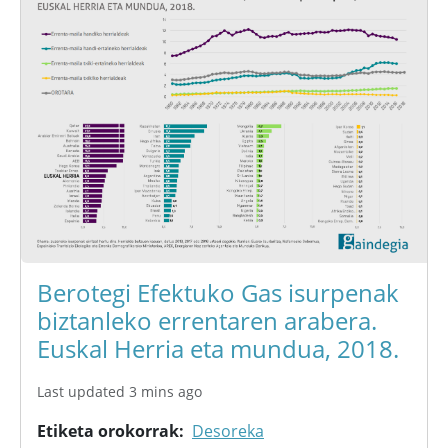
Berotegi Efektuko Gas isurpenak
biztanleko errentaren arabera.
Euskal Herria eta mundua, 2018.
Last updated 3 mins ago
Etiketa orokorrak
Desoreka