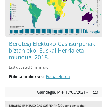
Berotegi Efektuko Gas isurpenak
biztanleko. Euskal Herria eta
mundua, 2018.
Last updated 3 mins ago
Etiketa orokorrak
Euskal Herria
Gaindegia,
Mié, 17/03/2021 - 11:23