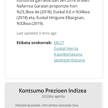
iturburua garraioa izan zen 2018 urtean.
Nafarroa Garaian proportzio hori
%23,3koa da (2018); Euskal A.E.n %34koa
(2018) eta, Euskal Hirigune Elkargoan,
%32koa (2019).
Last updated 3 mins ago
Etiketa orokorrak
EB-27
Euskal Herria
Iraunkortasuna
Jasangarritasuna