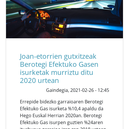
Joan-etorrien gutxitzeak
Berotegi Efektuko Gasen
isurketak murriztu ditu
2020 urtean
Gaindegia,
2021-02-26 - 12:45
Errepide bidezko garraioaren Berotegi
Efektuko Gas isurketa %10,4 apaldu da
Hego Euskal Herrian 2020an. Berotegi
Efektuko Gas isurpen guztien %24aren