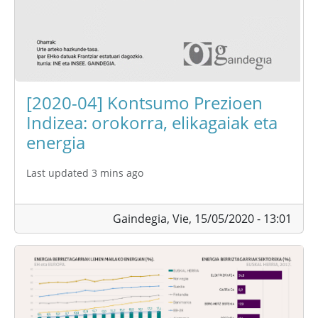
[2020-04] Kontsumo Prezioen
Indizea: orokorra, elikagaiak eta
energia
Last updated 3 mins ago
Gaindegia,
Vie, 15/05/2020 - 13:01