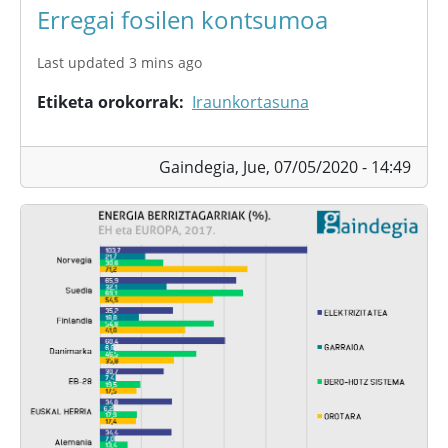
Erregai fosilen kontsumoa
Last updated 3 mins ago
Etiketa orokorrak
Iraunkortasuna
Gaindegia,
Jue, 07/05/2020 - 14:49