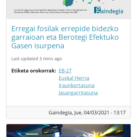
Erregai fosilak errepide bidezko
garraioan eta Berotegi Efektuko
Gasen isurpena
Last updated 3 mins ago
Etiketa orokorrak
EB-27
Euskal Herria
Iraunkortasuna
Jasangarritasuna
Gaindegia,
Jue, 04/03/2021 - 13:17