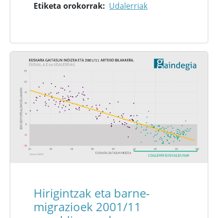
Etiketa orokorrak
Udalerriak
Hirigintzak eta barne-
migrazioek 2001/11