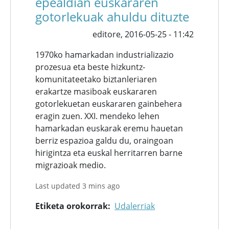
epealdian euskararen
gotorlekuak ahuldu dituzte
editore,
2016-05-25 - 11:42
1970ko hamarkadan industrializazio
prozesua eta beste hizkuntz-
komunitateetako biztanleriaren
erakartze masiboak euskararen
gotorlekuetan euskararen gainbehera
eragin zuen. XXI. mendeko lehen
hamarkadan euskarak eremu hauetan
berriz espazioa galdu du, oraingoan
hirigintza eta euskal herritarren barne
migrazioak medio.
Last updated 3 mins ago
Etiketa orokorrak
Udalerriak