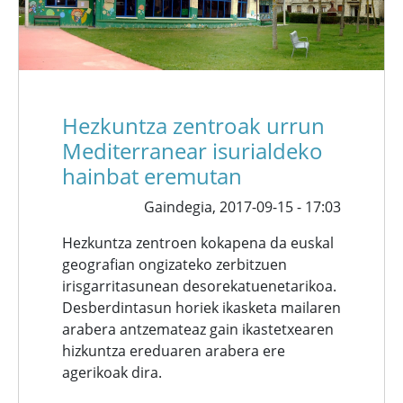
Hezkuntza zentroak urrun
Mediterranear isurialdeko
hainbat eremutan
Gaindegia,
2017-09-15 - 17:03
Hezkuntza zentroen kokapena da euskal
geografian ongizateko zerbitzuen
irisgarritasunean desorekatuenetarikoa.
Desberdintasun horiek ikasketa mailaren
arabera antzemateaz gain ikastetxearen
hizkuntza ereduaren arabera ere
agerikoak dira.