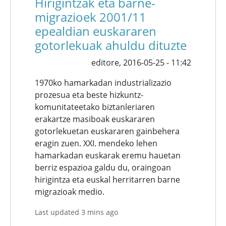
Hirigintzak eta barne-
migrazioek 2001/11
epealdian euskararen
gotorlekuak ahuldu dituzte
editore,
2016-05-25 - 11:42
1970ko hamarkadan industrializazio
prozesua eta beste hizkuntz-
komunitateetako biztanleriaren
erakartze masiboak euskararen
gotorlekuetan euskararen gainbehera
eragin zuen. XXI. mendeko lehen
hamarkadan euskarak eremu hauetan
berriz espazioa galdu du, oraingoan
hirigintza eta euskal herritarren barne
migrazioak medio.
Last updated 3 mins ago