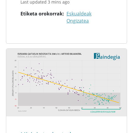
Last updated 3 mins ago
Etiketa orokorrak
Eskualdeak
Ongizatea