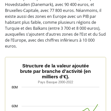
Hovedstaden (Danemark), avec 90 400 euros, et
Bruxelles-Capitale, avec 77 800 euros. Néanmoins, il
existe aussi des zones en Europe avec un PIB par
habitant plus faible, comme plusieurs régions de
Turquie et des Balkans (entre 3 700 et 8 000 euros),
auxquelles s’ajoutent d’autres zones de l’Est et du Sud
de l’Europe, avec des chiffres inférieurs à 10 000
euros.
Structure de la valeur ajoutée brute par branche d'activi
Structure de la valeur ajoutée
brute par branche d'activité (en
Line chart with 4 lines.
milliers d'€).
Pays Basque 2000-2022
Pays Basque 2000-2022
The chart has 1 X axis displaying categories.
80M
The chart has 1 Y axis displaying values. Data ranges 
60M