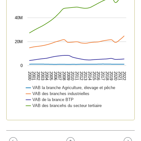
40M
20M
0
2015
2019
2000
2004
2008
2012
2016
2020
2001
2005
2009
2013
2017
2021
2002
2006
2010
2014
2018
2022
2003
2007
2011
VAB la branche Agriculture, élevage et pêche
VAB des branches industrielles
VAB de la brance BTP
VAB des brancehs du secteur tertiaire
End of interactive chart.