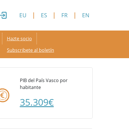
EU
ES
FR
EN
Secondary menu
Hazte socio
Subscribete al boletín
PIB del País Vasco por
habitante
35.309€