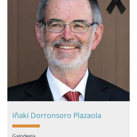
Iñaki Dorronsoro Plazaola
Gaindegia