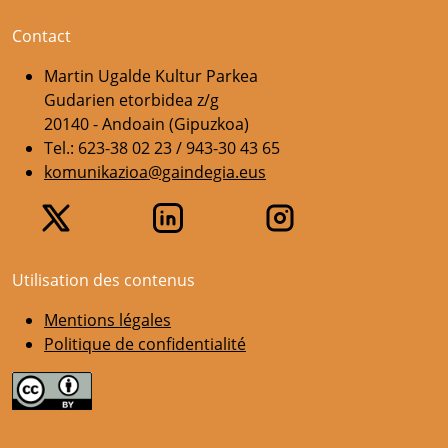
Contact
Martin Ugalde Kultur Parkea
Gudarien etorbidea z/g
20140 - Andoain (Gipuzkoa)
Tel.: 623-38 02 23 / 943-30 43 65
komunikazioa@gaindegia.eus
Utilisation des contenus
Mentions légales
Politique de confidentialité