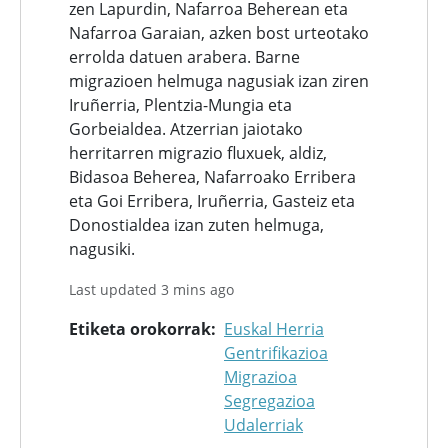
zen Lapurdin, Nafarroa Beherean eta
Nafarroa Garaian, azken bost urteotako
errolda datuen arabera. Barne
migrazioen helmuga nagusiak izan ziren
Iruñerria, Plentzia-Mungia eta
Gorbeialdea. Atzerrian jaiotako
herritarren migrazio fluxuek, aldiz,
Bidasoa Beherea, Nafarroako Erribera
eta Goi Erribera, Iruñerria, Gasteiz eta
Donostialdea izan zuten helmuga,
nagusiki.
Last updated 3 mins ago
Etiketa orokorrak
Euskal Herria
Gentrifikazioa
Migrazioa
Segregazioa
Udalerriak