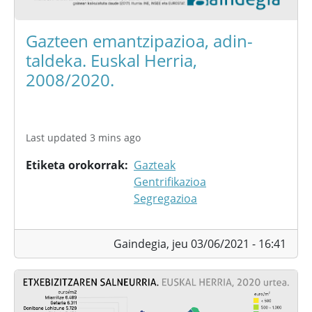
Gazteen emantzipazioa, adin-
taldeka. Euskal Herria,
2008/2020.
Last updated 3 mins ago
Etiketa orokorrak
Gazteak
Gentrifikazioa
Segregazioa
Gaindegia,
jeu 03/06/2021 - 16:41