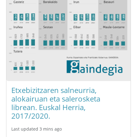
Etxebizitzaren salneurria,
alokairuan eta salerosketa
librean. Euskal Herria,
2017/2020.
Last updated 3 mins ago