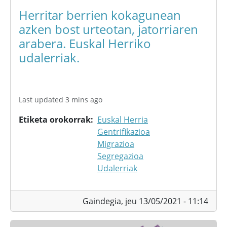
Herritar berrien kokagunean
azken bost urteotan, jatorriaren
arabera. Euskal Herriko
udalerriak.
Last updated 3 mins ago
Etiketa orokorrak
Euskal Herria
Gentrifikazioa
Migrazioa
Segregazioa
Udalerriak
Gaindegia,
jeu 13/05/2021 - 11:14