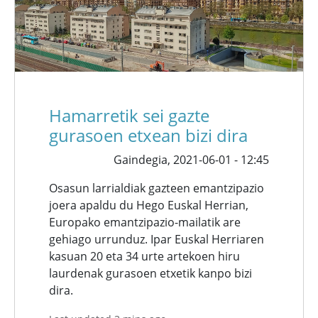
Hamarretik sei gazte
gurasoen etxean bizi dira
Gaindegia,
2021-06-01 - 12:45
Osasun larrialdiak gazteen emantzipazio
joera apaldu du Hego Euskal Herrian,
Europako emantzipazio-mailatik are
gehiago urrunduz. Ipar Euskal Herriaren
kasuan 20 eta 34 urte artekoen hiru
laurdenak gurasoen etxetik kanpo bizi
dira.