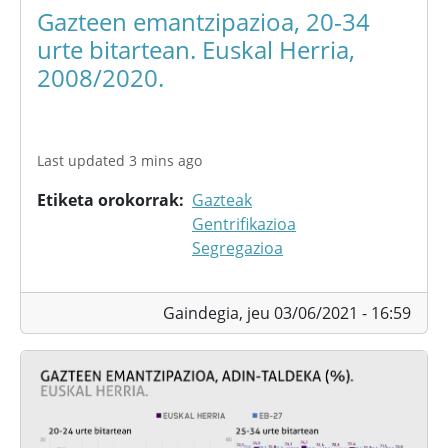
Gazteen emantzipazioa, 20-34
urte bitartean. Euskal Herria,
2008/2020.
Last updated 3 mins ago
Etiketa orokorrak
Gazteak
Gentrifikazioa
Segregazioa
Gaindegia,
jeu 03/06/2021 - 16:59