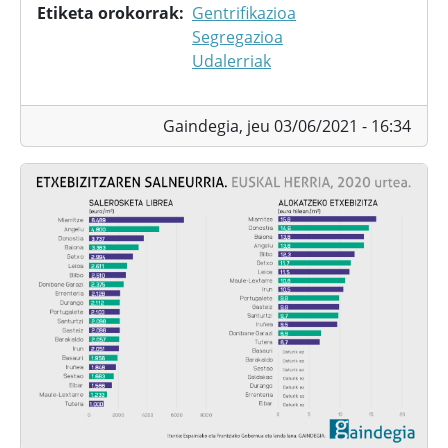
Etiketa orokorrak
Gentrifikazioa
Segregazioa
Udalerriak
Gaindegia,
jeu 03/06/2021 - 16:34