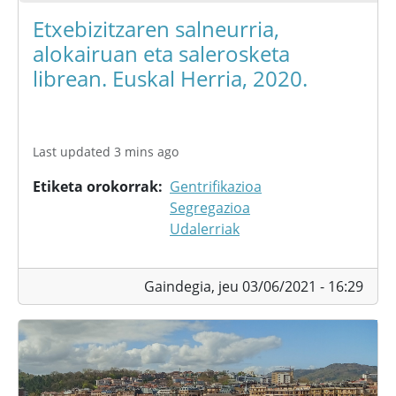
Etxebizitzaren salneurria,
alokairuan eta salerosketa
librean. Euskal Herria, 2020.
Last updated 3 mins ago
Etiketa orokorrak
Gentrifikazioa
Segregazioa
Udalerriak
Gaindegia,
jeu 03/06/2021 - 16:29