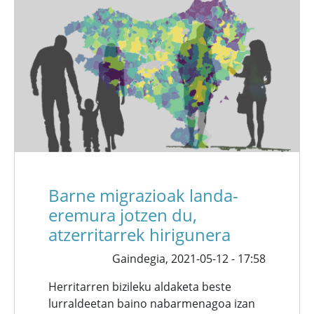
Barne migrazioak landa-
eremura jotzen du,
atzerritarrek hirigunera
Gaindegia,
2021-05-12 - 17:58
Herritarren bizileku aldaketa beste
lurraldeetan baino nabarmenagoa izan