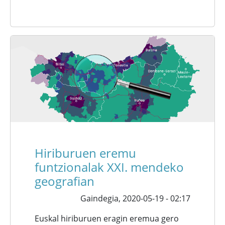
Hiriburuen eremu
funtzionalak XXI. mendeko
geografian
Gaindegia,
2020-05-19 - 02:17
Euskal hiriburuen eragin eremua gero