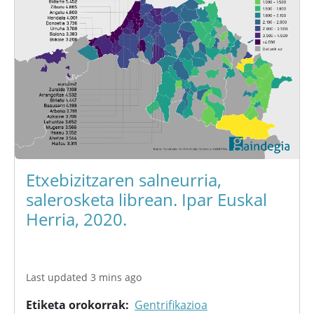
Etxebizitzaren salneurria,
salerosketa librean. Ipar Euskal
Herria, 2020.
Last updated 3 mins ago
Etiketa orokorrak
Gentrifikazioa