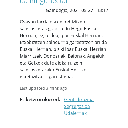
da hiriguneetan
Gaindegia,
2021-05-27 - 13:17
Osasun larrialdiak etxebizitzen
salerosketak gutxitu du Hego Euskal
Herrian; ez, ordea, Ipar Euskal Herrian.
Etxebizitzen salneurria garestitzen ari da
Euskal Herrian, biziki Ipar Euskal Herrian.
Miarritzek, Donostiak, Baionak, Angeluk
eta Getxok dute alokairu zein
salerosketarako Euskal Herriko
etxebizitzarik garestiena.
Last updated 3 mins ago
Etiketa orokorrak
Gentrifikazioa
Segregazioa
Udalerriak