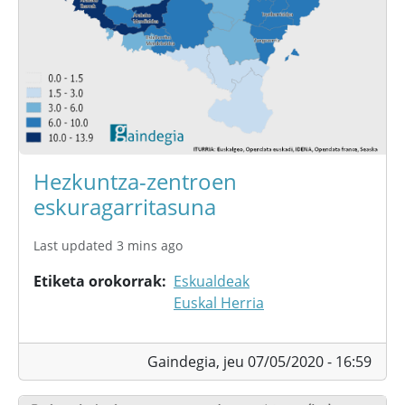
Hezkuntza-zentroen
eskuragarritasuna
Last updated 3 mins ago
Etiketa orokorrak
Eskualdeak
Euskal Herria
Gaindegia,
jeu 07/05/2020 - 16:59