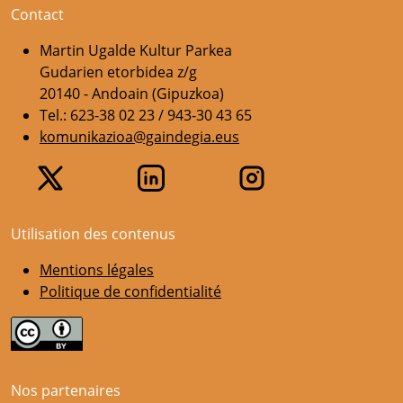
Contact
Martin Ugalde Kultur Parkea
Gudarien etorbidea z/g
20140 - Andoain (Gipuzkoa)
Tel.: 623-38 02 23 / 943-30 43 65
komunikazioa@gaindegia.eus
Utilisation des contenus
Mentions légales
Politique de confidentialité
Nos partenaires