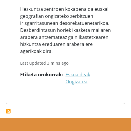
Hezkuntza zentroen kokapena da euskal
geografian ongizateko zerbitzuen
irisgarritasunean desorekatuenetarikoa.
Desberdintasun horiek ikasketa mailaren
arabera antzemateaz gain ikastetxearen
hizkuntza ereduaren arabera ere
agerikoak dira.
Last updated 3 mins ago
Etiketa orokorrak
Eskualdeak
Ongizatea