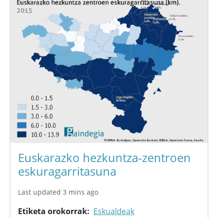
Euskarazko hezkuntza-zentroen
eskuragarritasuna
Last updated 3 mins ago
Etiketa orokorrak
Eskualdeak