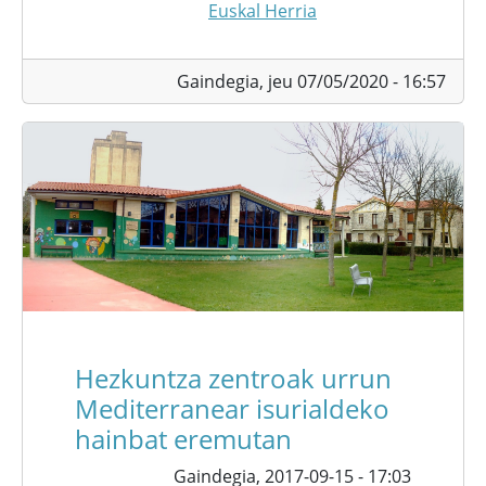
Euskal Herria
Gaindegia,
jeu 07/05/2020 - 16:57
Hezkuntza zentroak urrun
Mediterranear isurialdeko
hainbat eremutan
Gaindegia,
2017-09-15 - 17:03