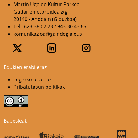
Martin Ugalde Kultur Parkea
Gudarien etorbidea z/g
20140 - Andoain (Gipuzkoa)
Tel.: 623-38 02 23 / 943-30 43 65
komunikazioa@gaindegia.eus
Edukien erabileraz
Legezko oharrak
Pribatutasun politikak
Babesleak