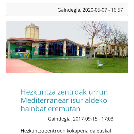
Gaindegia,
2020-05-07 - 16:57
Hezkuntza zentroak urrun
Mediterranear isurialdeko
hainbat eremutan
Gaindegia,
2017-09-15 - 17:03
Hezkuntza zentroen kokapena da euskal