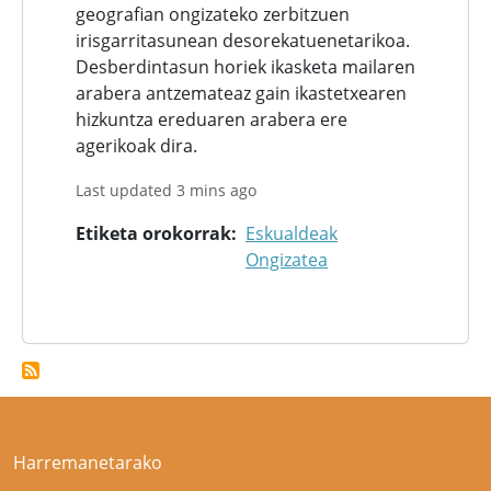
geografian ongizateko zerbitzuen
irisgarritasunean desorekatuenetarikoa.
Desberdintasun horiek ikasketa mailaren
arabera antzemateaz gain ikastetxearen
hizkuntza ereduaren arabera ere
agerikoak dira.
Last updated 3 mins ago
Etiketa orokorrak
Eskualdeak
Ongizatea
Harremanetarako