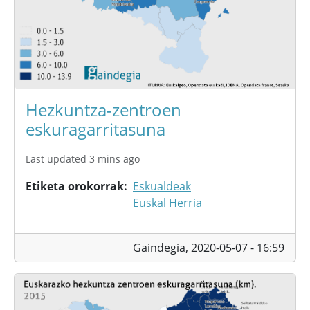
Hezkuntza-zentroen
eskuragarritasuna
Last updated 3 mins ago
Etiketa orokorrak
Eskualdeak
Euskal Herria
Gaindegia,
2020-05-07 - 16:59