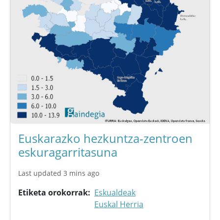
Euskarazko hezkuntza-zentroen
eskuragarritasuna
Last updated 3 mins ago
Etiketa orokorrak
Eskualdeak
Euskal Herria