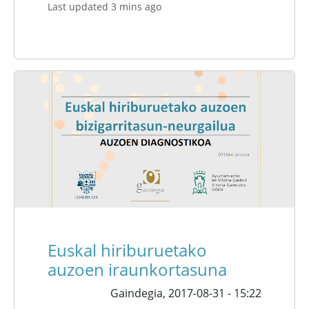
Last updated 3 mins ago
Euskal hiriburuetako
auzoen iraunkortasuna
Gaindegia,
2017-08-31 - 15:22