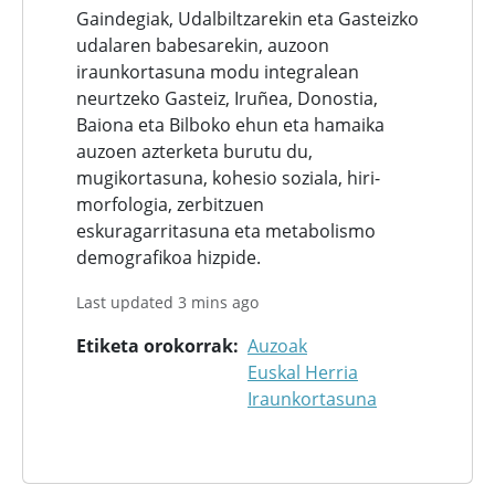
Gaindegiak, Udalbiltzarekin eta Gasteizko
udalaren babesarekin, auzoon
iraunkortasuna modu integralean
neurtzeko Gasteiz, Iruñea, Donostia,
Baiona eta Bilboko ehun eta hamaika
auzoen azterketa burutu du,
mugikortasuna, kohesio soziala, hiri-
morfologia, zerbitzuen
eskuragarritasuna eta metabolismo
demografikoa hizpide.
Last updated 3 mins ago
Etiketa orokorrak
Auzoak
Euskal Herria
Iraunkortasuna