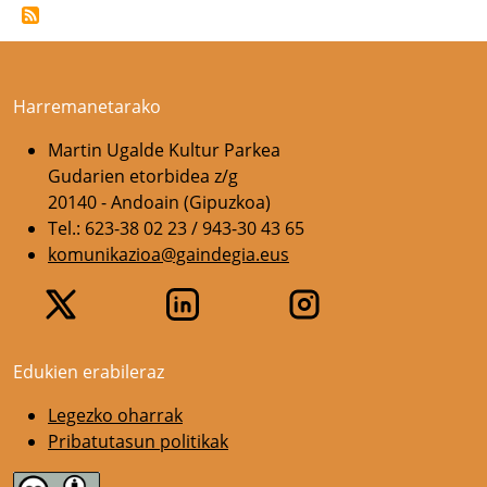
Harremanetarako
Martin Ugalde Kultur Parkea
Gudarien etorbidea z/g
20140 - Andoain (Gipuzkoa)
Tel.: 623-38 02 23 / 943-30 43 65
komunikazioa@gaindegia.eus
Edukien erabileraz
Legezko oharrak
Pribatutasun politikak