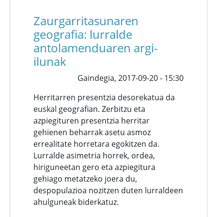
Zaurgarritasunaren
geografia: lurralde
antolamenduaren argi-
ilunak
Gaindegia,
2017-09-20 - 15:30
Herritarren presentzia desorekatua da
euskal geografian. Zerbitzu eta
azpiegituren presentzia herritar
gehienen beharrak asetu asmoz
errealitate horretara egokitzen da.
Lurralde asimetria horrek, ordea,
hiriguneetan gero eta azpiegitura
gehiago metatzeko joera du,
despopulazioa nozitzen duten lurraldeen
ahulguneak biderkatuz.