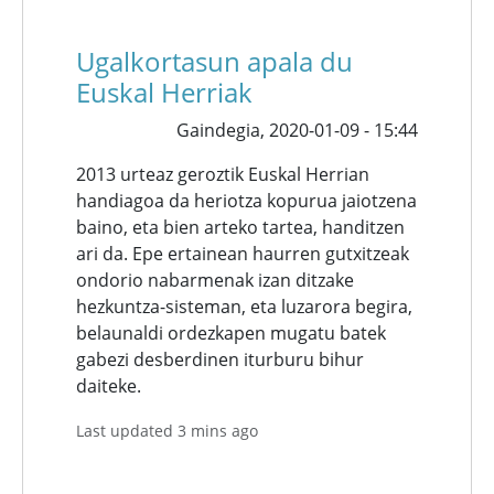
Ugalkortasun apala du
Euskal Herriak
Gaindegia,
2020-01-09 - 15:44
2013 urteaz geroztik Euskal Herrian
handiagoa da heriotza kopurua jaiotzena
baino, eta bien arteko tartea, handitzen
ari da. Epe ertainean haurren gutxitzeak
ondorio nabarmenak izan ditzake
hezkuntza-sisteman, eta luzarora begira,
belaunaldi ordezkapen mugatu batek
gabezi desberdinen iturburu bihur
daiteke.
Last updated 3 mins ago