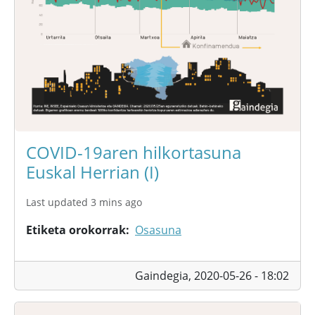
COVID-19aren hilkortasuna
Euskal Herrian (I)
Last updated 3 mins ago
Etiketa orokorrak
Osasuna
Gaindegia,
2020-05-26 - 18:02