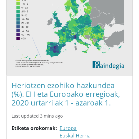
Heriotzen ezohiko hazkundea
(%). EH eta Europako erregioak,
2020 urtarrilak 1 - azaroak 1.
Last updated 3 mins ago
Etiketa orokorrak
Europa
Euskal Herria