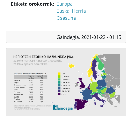
Etiketa orokorrak
Europa
Euskal Herria
Osasuna
Gaindegia,
2021-01-22 - 01:15