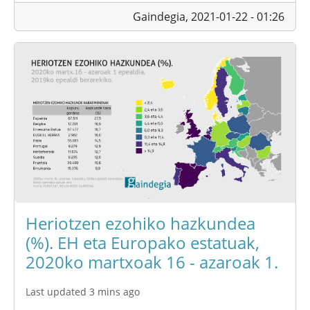
Gaindegia,
2021-01-22 - 01:26
Heriotzen ezohiko hazkundea
(%). EH eta Europako estatuak,
2020ko martxoak 16 - azaroak 1.
Last updated 3 mins ago