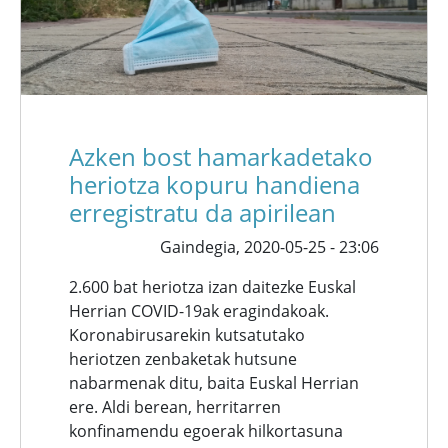
Azken bost hamarkadetako
heriotza kopuru handiena
erregistratu da apirilean
Gaindegia,
2020-05-25 - 23:06
2.600 bat heriotza izan daitezke Euskal
Herrian COVID-19ak eragindakoak.
Koronabirusarekin kutsatutako
heriotzen zenbaketak hutsune
nabarmenak ditu, baita Euskal Herrian
ere. Aldi berean, herritarren
konfinamendu egoerak hilkortasuna