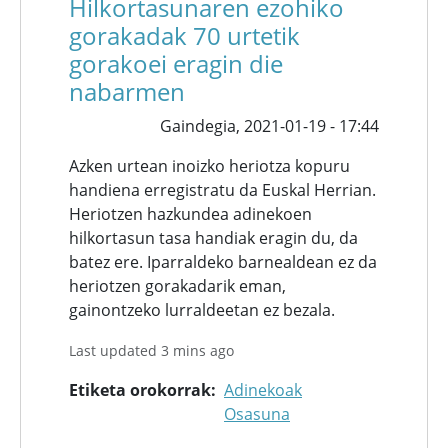
Hilkortasunaren ezohiko
gorakadak 70 urtetik
gorakoei eragin die
nabarmen
Gaindegia,
2021-01-19 - 17:44
Azken urtean inoizko heriotza kopuru
handiena erregistratu da Euskal Herrian.
Heriotzen hazkundea adinekoen
hilkortasun tasa handiak eragin du, da
batez ere. Iparraldeko barnealdean ez da
heriotzen gorakadarik eman,
gainontzeko lurraldeetan ez bezala.
Last updated 3 mins ago
Etiketa orokorrak
Adinekoak
Osasuna