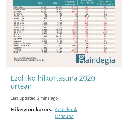
Ezohiko hilkortasuna 2020
urtean
Last updated 3 mins ago
Etiketa orokorrak
Adinekoak
Osasuna