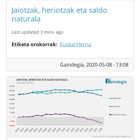
Jaiotzak, heriotzak eta saldo
naturala
Last updated 3 mins ago
Etiketa orokorrak
Euskal Herria
Gaindegia,
2020-05-08 - 13:08