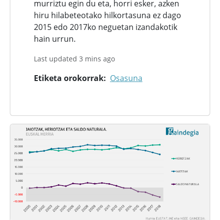
murriztu egin du eta, horri esker, azken
hiru hilabeteotako hilkortasuna ez dago
2015 edo 2017ko neguetan izandakotik
hain urrun.
Last updated 3 mins ago
Etiketa orokorrak
Osasuna