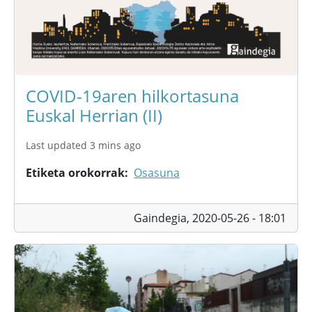
COVID-19aren hilkortasuna
Euskal Herrian (II)
Last updated 3 mins ago
Etiketa orokorrak
Osasuna
Gaindegia,
2020-05-26 - 18:01