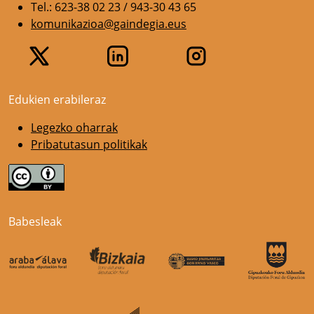
Tel.: 623-38 02 23 / 943-30 43 65
komunikazioa@gaindegia.eus
Edukien erabileraz
Legezko oharrak
Pribatutasun politikak
Babesleak