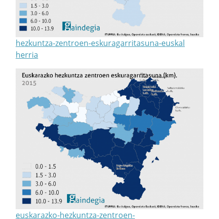
hezkuntza-zentroen-eskuragarritasuna-euskal
herria
euskarazko-hezkuntza-zentroen-