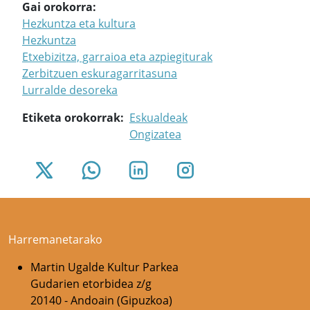
Gai orokorra
Hezkuntza eta kultura
Hezkuntza
Etxebizitza, garraioa eta azpiegiturak
Zerbitzuen eskuragarritasuna
Lurralde desoreka
Etiketa orokorrak
Eskualdeak
Ongizatea
Harremanetarako
Martin Ugalde Kultur Parkea
Gudarien etorbidea z/g
20140 - Andoain (Gipuzkoa)