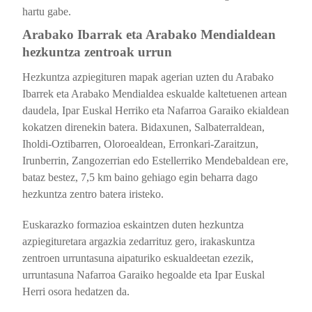
hartu gabe.
Arabako Ibarrak eta Arabako Mendialdean
hezkuntza zentroak urrun
Hezkuntza azpiegituren mapak a
gerian uzten du Arabako
Ibarrek eta Arabako Mendialdea eskualde kaltetuenen artean
daudela, Ipar Euskal Herriko eta Nafarroa Garaiko ekialdean
kokatzen direnekin batera. Bidaxunen, Salbaterraldean,
Iholdi-Oztibarren, Oloroealdean, Erronkari-Zaraitzun,
Irunberrin, Zangozerrian edo Estellerriko Mendebaldean ere,
bataz bestez, 7,5 km baino gehiago egin beharra dago
hezkuntza zentro batera iristeko.
Euskarazko formazioa eskaintzen duten hezkuntza
azpiegituretara argazkia zedarrituz gero, irakaskuntza
zentroen urruntasuna aipaturiko eskualdeetan ezezik,
urruntasuna Nafarroa Garaiko hegoalde eta Ipar Euskal
Herri osora hedatzen da.