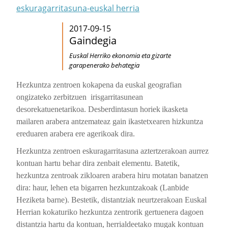
eskuragarritasuna-euskal herria
2017-09-15
Gaindegia
Euskal Herriko ekonomia eta gizarte
garapenerako behategia
Hezkuntza zentroen kokapena da euskal geografian
ongizateko zerbitzuen irisgarritasunean
desorekatuenetarikoa
. Desberdintasun horiek
ikasketa
mailaren arabera antzemateaz gain ikastetxearen hizkuntza
ereduaren arabera ere agerikoak dira.
Hezkuntza zentroen eskuragarritasuna aztertzerakoan aurrez
kontuan hartu behar dira zenbait elementu. Batetik,
hezkuntza zentroak zikloaren arabera hiru motatan banatzen
dira: haur, lehen eta bigarren hezkuntzakoak (Lanbide
Heziketa barne). Bestetik, distantziak neurtzerakoan Euskal
Herrian kokaturiko hezkuntza zentrorik gertuenera dagoen
distantzia hartu da kontuan, herrialdeetako mugak kontuan