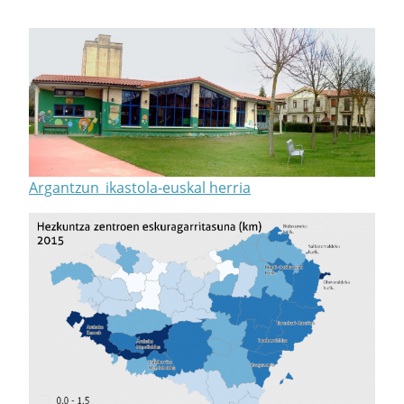
Argantzun_ikastola-euskal herria