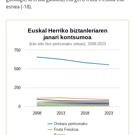
esnea (-18).
Euskal Herriko biztanleriaren janari kontsumoa
Euskal Herriko biztanleriaren
janari kontsumoa
Line chart with 12 lines.
(kilo edo litro pertsonako urtean). 2008-2023
(kilo edo litro pertsonako urtean). 2008-2023
750
The chart has 1 X axis displaying categories.
The chart has 1 Y axis displaying values. Data range
500
250
0
2008
2013
2018
2023
Orotara pertsonako
Fruta Freskoa