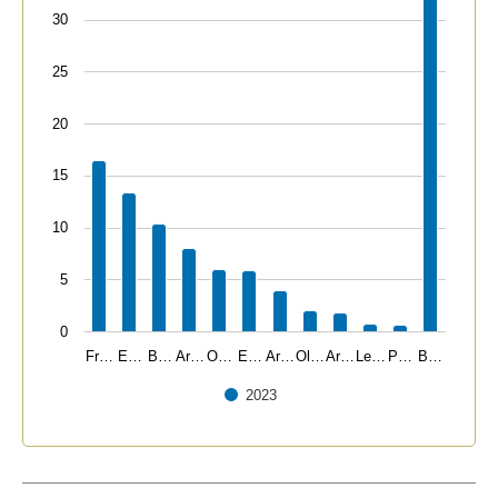
30
25
20
15
10
5
0
Fr…
E…
B…
Ar…
O…
E…
Ar…
Ol…
Ar…
Le…
P…
B…
2023
End of interactive chart.