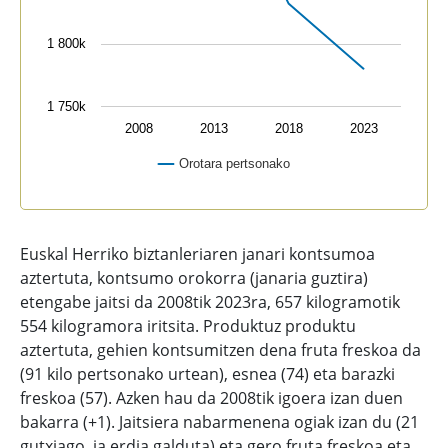
1 800k
1 750k
2008
2013
2018
2023
Orotara pertsonako
End of interactive chart.
Euskal Herriko biztanleriaren janari kontsumoa
aztertuta, kontsumo orokorra (janaria guztira)
etengabe jaitsi da 2008tik 2023ra, 657 kilogramotik
554 kilogramora iritsita. Produktuz produktu
aztertuta, gehien kontsumitzen dena fruta freskoa da
(91 kilo pertsonako urtean), esnea (74) eta barazki
freskoa (57). Azken hau da 2008tik igoera izan duen
bakarra (+1). Jaitsiera nabarmenena ogiak izan du (21
gutxiago, ia erdia galduta) eta gero fruta freskoa eta