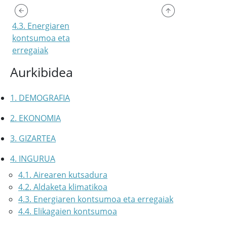
4.3. Energiaren
kontsumoa eta
erregaiak
Aurkibidea
1. DEMOGRAFIA
2. EKONOMIA
3. GIZARTEA
4. INGURUA
4.1. Airearen kutsadura
4.2. Aldaketa klimatikoa
4.3. Energiaren kontsumoa eta erregaiak
4.4. Elikagaien kontsumoa