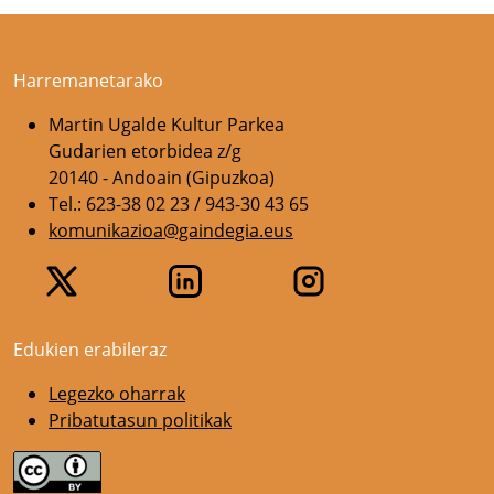
Harremanetarako
Martin Ugalde Kultur Parkea
Gudarien etorbidea z/g
20140 - Andoain (Gipuzkoa)
Tel.: 623-38 02 23 / 943-30 43 65
komunikazioa@gaindegia.eus
Edukien erabileraz
Legezko oharrak
Pribatutasun politikak