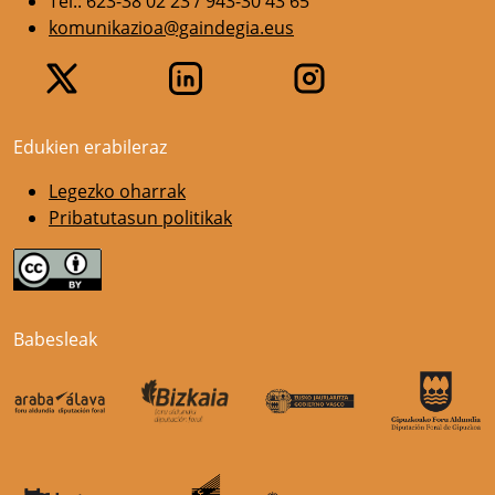
Tel.: 623-38 02 23 / 943-30 43 65
komunikazioa@gaindegia.eus
Edukien erabileraz
Legezko oharrak
Pribatutasun politikak
Babesleak