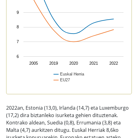
9
8
7
6
2005
2019
2020
2021
2022
Euskal Herria
EU27
End of interactive chart.
2022an, Estonia (13,0), Irlanda (14,7) eta Luxemburgo
(17,2) dira biztanleko isurketa gehien dituztenak.
Kontrako aldean, Suedia (0,8), Errumania (3,8) eta
Malta (4,7) aurkitzen ditugu. Euskal Herriak 8,6ko
isurketa kopuruarekin, Europako estatuen arteko