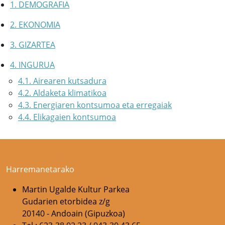
1. DEMOGRAFIA
2. EKONOMIA
3. GIZARTEA
4. INGURUA
4.1. Airearen kutsadura
4.2. Aldaketa klimatikoa
4.3. Energiaren kontsumoa eta erregaiak
4.4. Elikagaien kontsumoa
Harremanetarako
Martin Ugalde Kultur Parkea
Gudarien etorbidea z/g
20140 - Andoain (Gipuzkoa)