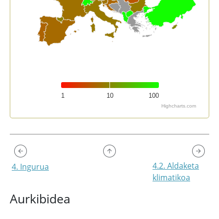
1
10
100
Highcharts.com
End of interactive chart.
4.2. Aldaketa
4. Ingurua
klimatikoa
Aurkibidea