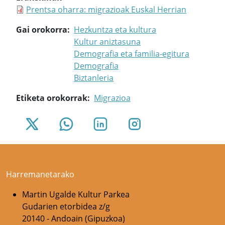
Prentsa oharra: migrazioak Euskal Herrian
Gai orokorra
Hezkuntza eta kultura
Kultur aniztasuna
Demografia eta familia-egitura
Demografia
Biztanleria
Etiketa orokorrak
Migrazioa
Harremanetarako
Martin Ugalde Kultur Parkea
Gudarien etorbidea z/g
20140 - Andoain (Gipuzkoa)