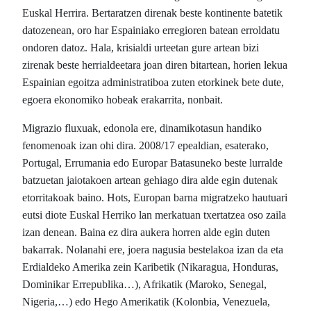
Euskal Herrira. Bertaratzen direnak beste kontinente batetik
datozenean, oro har Espainiako erregioren batean erroldatu
ondoren datoz. Hala, krisialdi urteetan gure artean bizi
zirenak beste herrialdeetara joan diren bitartean, horien lekua
Espainian egoitza administratiboa zuten etorkinek bete dute,
egoera ekonomiko hobeak erakarrita, nonbait.
Migrazio fluxuak, edonola ere, dinamikotasun handiko
fenomenoak izan ohi dira. 2008/17 epealdian, esaterako,
Portugal, Errumania edo Europar Batasuneko beste lurralde
batzuetan jaiotakoen artean gehiago dira alde egin dutenak
etorritakoak baino. Hots, Europan barna migratzeko hautuari
eutsi diote Euskal Herriko lan merkatuan txertatzea oso zaila
izan denean. Baina ez dira aukera horren alde egin duten
bakarrak. Nolanahi ere, joera nagusia bestelakoa izan da eta
Erdialdeko Amerika zein Karibetik (Nikaragua, Honduras,
Dominikar Errepublika…), Afrikatik (Maroko, Senegal,
Nigeria,…) edo Hego Amerikatik (Kolonbia, Venezuela,