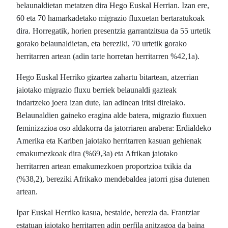
belaunaldietan metatzen dira Hego Euskal Herrian. Izan ere,
60 eta 70 hamarkadetako migrazio fluxuetan bertaratukoak
dira. Horregatik, horien presentzia garrantzitsua da 55 urtetik
gorako belaunaldietan, eta bereziki, 70 urtetik gorako
herritarren artean (adin tarte horretan herritarren %42,1a).
Hego Euskal Herriko gizartea zahartu bitartean, atzerrian
jaiotako migrazio fluxu berriek belaunaldi gazteak
indartzeko joera izan dute, lan adinean iritsi direlako.
Belaunaldien gaineko eragina alde batera, migrazio fluxuen
feminizazioa oso aldakorra da jatorriaren arabera: Erdialdeko
Amerika eta Kariben jaiotako herritarren kasuan gehienak
emakumezkoak dira (%69,3a) eta Afrikan jaiotako
herritarren artean emakumezkoen proportzioa txikia da
(%38,2), bereziki Afrikako mendebaldea jatorri gisa dutenen
artean.
Ipar Euskal Herriko kasua, bestalde, berezia da. Frantziar
estatuan jaiotako herritarren adin perfila anitzagoa da baina