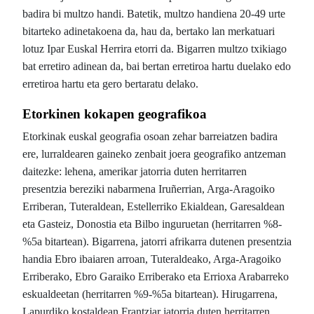
badira bi multzo handi. Batetik, multzo handiena 20-49 urte
bitarteko adinetakoena da, hau da, bertako lan merkatuari
lotuz Ipar Euskal Herrira etorri da. Bigarren multzo txikiago
bat erretiro adinean da, bai bertan erretiroa hartu duelako edo
erretiroa hartu eta gero bertaratu delako.
Etorkinen kokapen geografikoa
Etorkinak euskal geografia osoan zehar barreiatzen badira
ere, lurraldearen gaineko zenbait joera geografiko antzeman
daitezke: lehena, amerikar jatorria duten herritarren
presentzia bereziki nabarmena Iruñerrian, Arga-Aragoiko
Erriberan, Tuteraldean, Estellerriko Ekialdean, Garesaldean
eta Gasteiz, Donostia eta Bilbo inguruetan (herritarren %8-
%5a bitartean). Bigarrena, jatorri afrikarra dutenen presentzia
handia Ebro ibaiaren arroan, Tuteraldeako, Arga-Aragoiko
Erriberako, Ebro Garaiko Erriberako eta Errioxa Arabarreko
eskualdeetan (herritarren %9-%5a bitartean). Hirugarrena,
Lapurdiko kostaldean Frantziar jatorria duten herritarren