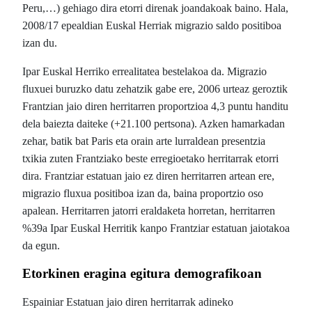
Peru,…) gehiago dira etorri direnak joandakoak baino. Hala,
2008/17 epealdian Euskal Herriak migrazio saldo positiboa
izan du.
Ipar Euskal Herriko errealitatea bestelakoa da. Migrazio
fluxuei buruzko datu zehatzik gabe ere, 2006 urteaz geroztik
Frantzian jaio diren herritarren proportzioa 4,3 puntu handitu
dela baiezta daiteke (+21.100 pertsona). Azken hamarkadan
zehar, batik bat Paris eta orain arte lurraldean presentzia
txikia zuten Frantziako beste erregioetako herritarrak etorri
dira. Frantziar estatuan jaio ez diren herritarren artean ere,
migrazio fluxua positiboa izan da, baina proportzio oso
apalean. Herritarren jatorri eraldaketa horretan, herritarren
%39a Ipar Euskal Herritik kanpo Frantziar estatuan jaiotakoa
da egun.
Etorkinen eragina egitura demografikoan
Espainiar Estatuan jaio diren herritarrak adineko