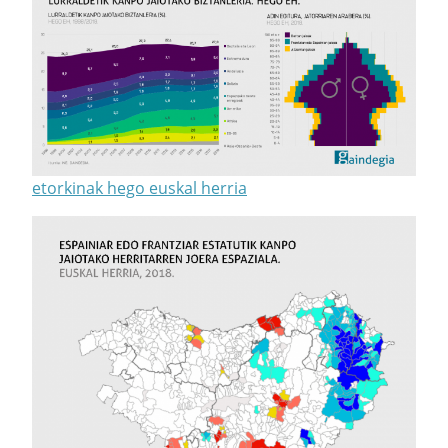
etorkinak hego euskal herria