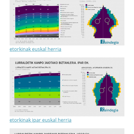
etorkinak euskal herria
etorkinak ipar euskal herria