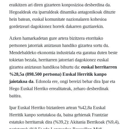
eraikitzen ari diren gizarteen konposizioa desberdina da.
Hegoaldeak eta iparraldeak dinamika antagonikoak dituzte
hein batean, euskal komunitate nazionalaren kohesioa
gordetzeari dagokionez horrek dakarren guztiarekin
.
Azken hamarkadetan gure artera bizitzera etorritako
pertsonen jatorriak aniztasun handiko gizartea sortu du.
Mendebaldeko ekonomia industriala eta garatua duten beste
tokietan bezala, herritarren jatorriari dagokionez euskal
gizartea aniztasun handikoa bihurtu da:
euskal herritarren
%28,5a (898.500 pertsona) Euskal Herritik kanpo
jaiotakoa da
. Edonola ere, ongi bereizi behar dira Ipar eta
Hego Euskal Herriko errealitateak, zeharo desberdinak
baitira.
Ipar Euskal Herriko biztanleen artean %42,8a Euskal
Herritik kanpo sortutakoa da, baina gehienak Frantziar
estatuko herritarrak dira (%39,2): Akitania Berrikoak (%9,4),