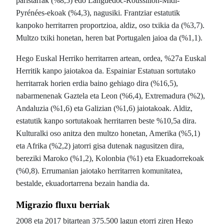
paristarrak (%8,5) edo Languedoc-Roussillon-Midi-
Pyrénées-ekoak (%4,3), nagusiki. Frantziar estatutik
kanpoko herritarren proportzioa, aldiz, oso txikia da (%3,7).
Multzo txiki honetan, heren bat Portugalen jaioa da (%1,1).
Hego Euskal Herriko herritarren artean, ordea, %27a Euskal
Herritik kanpo jaiotakoa da. Espainiar Estatuan sortutako
herritarrak horien erdia baino gehiago dira (%16,5),
nabarmenenak Gaztela eta Leon (%6,4), Extremadura (%2),
Andaluzia (%1,6) eta Galizian (%1,6) jaiotakoak. Aldiz,
estatutik kanpo sortutakoak herritarren beste %10,5a dira.
Kulturalki oso anitza den multzo honetan, Amerika (%5,1)
eta Afrika (%2,2) jatorri gisa dutenak nagusitzen dira,
bereziki Maroko (%1,2), Kolonbia (%1) eta Ekuadorrekoak
(%0,8). Errumanian jaiotako herritarren komunitatea,
bestalde, ekuadortarrena bezain handia da.
Migrazio fluxu berriak
2008 eta 2017 bitartean 375.500 lagun etorri ziren Hego