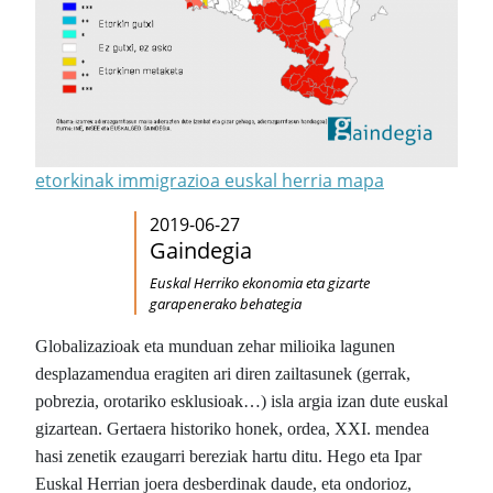
etorkinak immigrazioa euskal herria mapa
2019-06-27
Gaindegia
Euskal Herriko ekonomia eta gizarte
garapenerako behategia
Globalizazioak eta munduan zehar milioika lagunen
desplazamendua eragiten ari diren zailtasunek (gerrak,
pobrezia, orotariko esklusioak…) isla argia izan dute euskal
gizartean. Gertaera historiko honek, ordea, XXI. mendea
hasi zenetik ezaugarri bereziak hartu ditu. Hego eta Ipar
Euskal Herrian joera desberdinak daude, eta ondorioz,