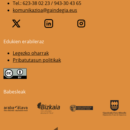
Tel.: 623-38 02 23 / 943-30 43 65
komunikazioa@gaindegia.eus
Edukien erabileraz
Legezko oharrak
Pribatutasun politikak
Babesleak