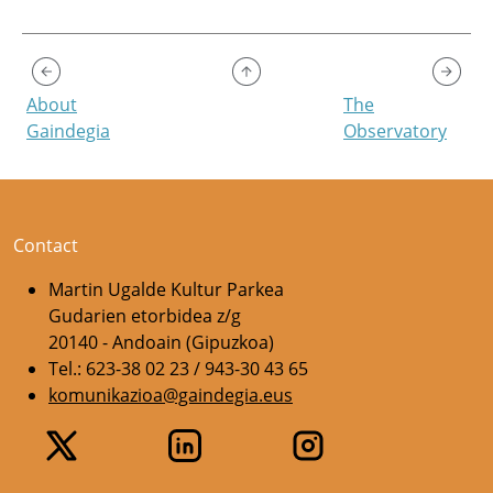
About
The
Gaindegia
Observatory
Contact
Martin Ugalde Kultur Parkea
Gudarien etorbidea z/g
20140 - Andoain (Gipuzkoa)
Tel.: 623-38 02 23 / 943-30 43 65
komunikazioa@gaindegia.eus