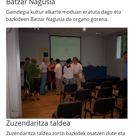
Batzar Nagusia
Gaindegia kultur elkarte moduan eratuta dago eta
bazkideen Batzar Nagusia da organo gorena.
Zuzendaritza taldea
Zuzendaritza taldea zortzi bazkidek osatzen dute eta