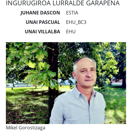
INGURUGIROA LURRALDE GARAPENA
JUHANE DASCON
ESTIA
UNAI PASCUAL
EHU_BC3
UNAI VILLALBA
EHU
Mikel Gorostizaga