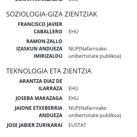
SOZIOLOGIA-GIZA ZIENTZIAK
FRANCISCO JAVIER
CABALLERO
EHU
RAMON ZALLO
IZASKUN ANDUEZA
NUP(Nafarroako
IMIRIZALDU
unibertsitate publikoa)
TEKNOLOGIA ETA ZIENTZIA
ARANTZA DIAZ DE
ILARRAZA
EHU
JOSEBA MAKAZAGA
EHU
JAIONE ETXEBERRIA
NUP(Nafarroako
ANDUEZA
unibertsitate publikoa)
JOSE JABIER ZURIKARAI
EUSTAT