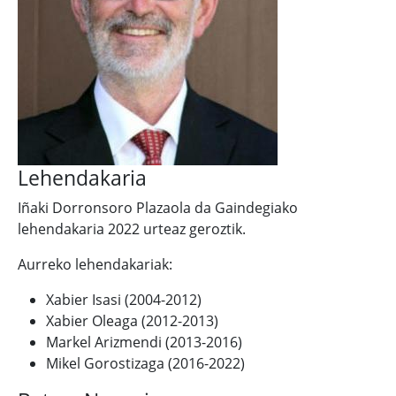
Lehendakaria
Iñaki Dorronsoro Plazaola da Gaindegiako
lehendakaria 2022 urteaz geroztik.
Aurreko lehendakariak:
Xabier Isasi (2004-2012)
Xabier Oleaga (2012-2013)
Markel Arizmendi (2013-2016)
Mikel Gorostizaga (2016-2022)