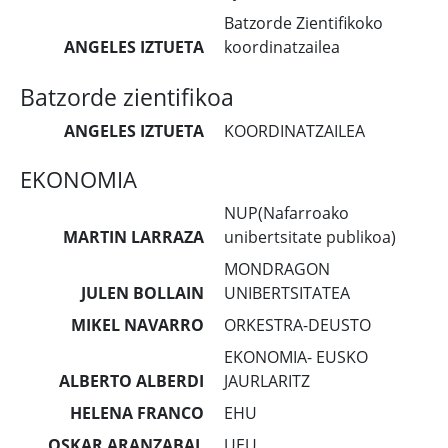
Batzorde Zientifikoko
ANGELES IZTUETA
koordinatzailea
Batzorde zientifikoa
ANGELES IZTUETA
KOORDINATZAILEA
EKONOMIA
NUP(Nafarroako
MARTIN LARRAZA
unibertsitate publikoa)
MONDRAGON
JULEN BOLLAIN
UNIBERTSITATEA
MIKEL NAVARRO
ORKESTRA-DEUSTO
EKONOMIA- EUSKO
ALBERTO ALBERDI
JAURLARITZ
HELENA FRANCO
EHU
OSKAR ARANZABAL
UEU