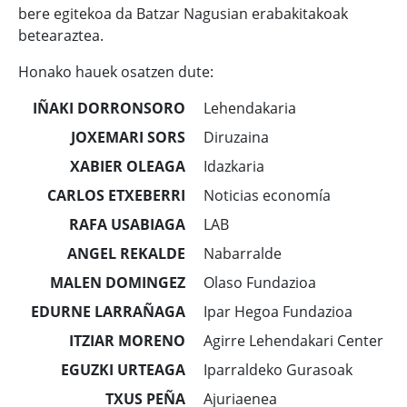
bere egitekoa da Batzar Nagusian erabakitakoak
betearaztea.
Honako hauek osatzen dute:
IÑAKI DORRONSORO
Lehendakaria
JOXEMARI SORS
Diruzaina
XABIER OLEAGA
Idazkaria
CARLOS ETXEBERRI
Noticias economía
RAFA USABIAGA
LAB
ANGEL REKALDE
Nabarralde
MALEN DOMINGEZ
Olaso Fundazioa
EDURNE LARRAÑAGA
Ipar Hegoa Fundazioa
ITZIAR MORENO
Agirre Lehendakari Center
EGUZKI URTEAGA
Iparraldeko Gurasoak
TXUS PEÑA
Ajuriaenea