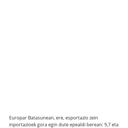
Europar Batasunean, ere, esportazio zein
inportazioek gora egin dute epealdi berean: 9,7 eta