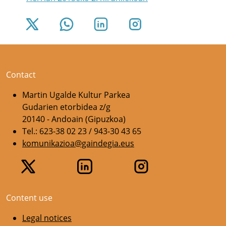
Contact
Martin Ugalde Kultur Parkea
Gudarien etorbidea z/g
20140 - Andoain (Gipuzkoa)
Tel.: 623-38 02 23 / 943-30 43 65
komunikazioa@gaindegia.eus
Content use
Legal notices