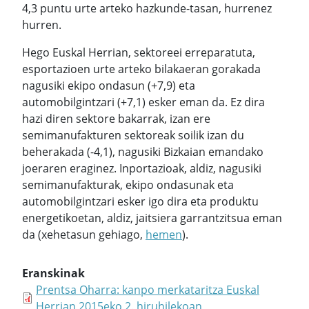
4,3 puntu urte arteko hazkunde-tasan, hurrenez
hurren.
Hego Euskal Herrian, sektoreei erreparatuta,
esportazioen urte arteko bilakaeran gorakada
nagusiki ekipo ondasun (+7,9) eta
automobilgintzari (+7,1) esker eman da. Ez dira
hazi diren sektore bakarrak, izan ere
semimanufakturen sektoreak soilik izan du
beherakada (-4,1), nagusiki Bizkaian emandako
joeraren eraginez. Inportazioak, aldiz, nagusiki
semimanufakturak, ekipo ondasunak eta
automobilgintzari esker igo dira eta produktu
energetikoetan, aldiz, jaitsiera garrantzitsua eman
da (xehetasun gehiago,
hemen
).
Eranskinak
Prentsa Oharra: kanpo merkataritza Euskal
Herrian 2015eko 2. hiruhilekoan