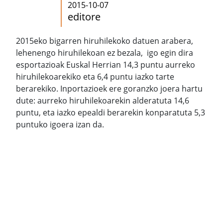
2015-10-07
editore
2015eko bigarren hiruhilekoko datuen arabera,
lehenengo hiruhilekoan ez bezala, igo egin dira
esportazioak Euskal Herrian 14,3 puntu aurreko
hiruhilekoarekiko eta 6,4 puntu iazko tarte
berarekiko. Inportazioek ere goranzko joera hartu
dute: aurreko hiruhilekoarekin alderatuta 14,6
puntu, eta iazko epealdi berarekin konparatuta 5,3
puntuko igoera izan da.