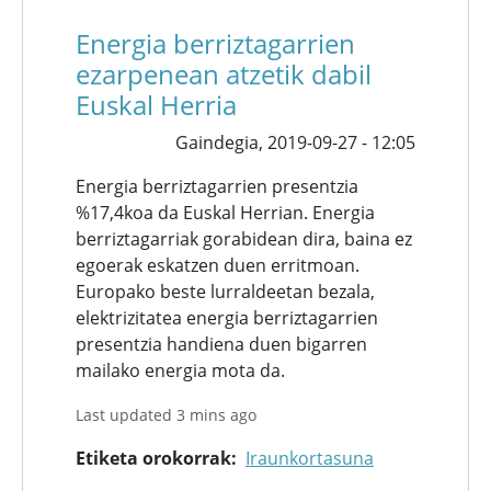
Energia berriztagarrien
ezarpenean atzetik dabil
Euskal Herria
Gaindegia,
2019-09-27 - 12:05
Energia berriztagarrien presentzia
%17,4koa da Euskal Herrian. Energia
berriztagarriak gorabidean dira, baina ez
egoerak eskatzen duen erritmoan.
Europako beste lurraldeetan bezala,
elektrizitatea energia berriztagarrien
presentzia handiena duen bigarren
mailako energia mota da.
Last updated 3 mins ago
Etiketa orokorrak
Iraunkortasuna