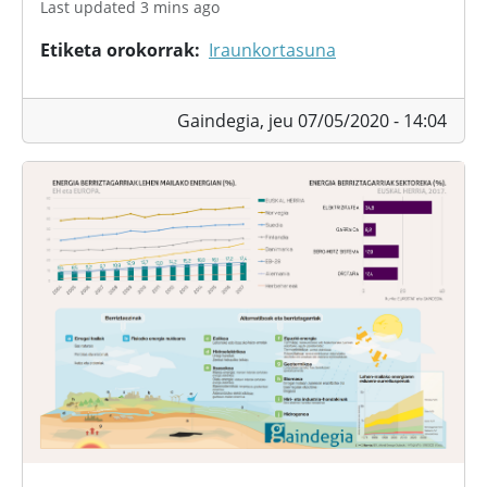
Last updated 3 mins ago
Etiketa orokorrak
Iraunkortasuna
Gaindegia,
jeu 07/05/2020 - 14:04