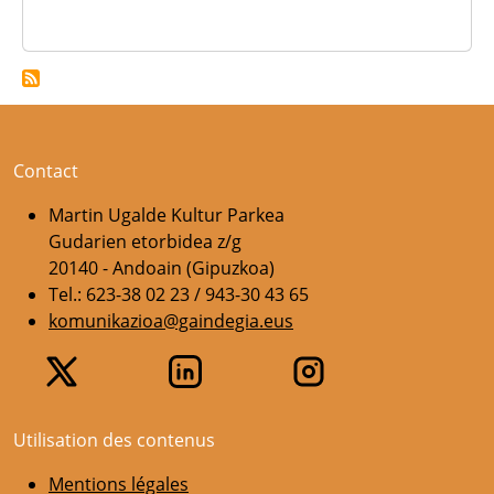
Contact
Martin Ugalde Kultur Parkea
Gudarien etorbidea z/g
20140 - Andoain (Gipuzkoa)
Tel.: 623-38 02 23 / 943-30 43 65
komunikazioa@gaindegia.eus
Utilisation des contenus
Mentions légales