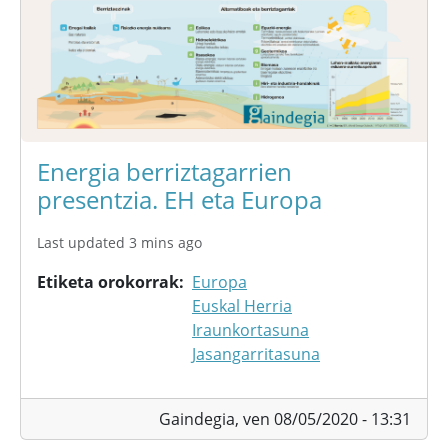
Energia berriztagarrien
presentzia. EH eta Europa
Last updated 3 mins ago
Etiketa orokorrak
Europa
Euskal Herria
Iraunkortasuna
Jasangarritasuna
Gaindegia,
ven 08/05/2020 - 13:31