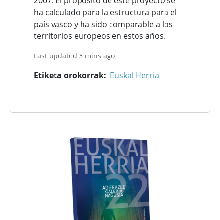
2007. El propósito de este proyecto se
ha calculado para la estructura para el
país vasco y ha sido comparable a los
territorios europeos en estos años.
Last updated 3 mins ago
Etiketa orokorrak
Euskal Herria