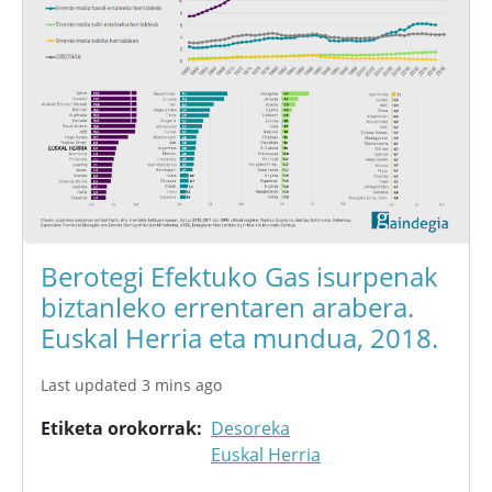
Berotegi Efektuko Gas isurpenak
biztanleko errentaren arabera.
Euskal Herria eta mundua, 2018.
Last updated 3 mins ago
Etiketa orokorrak
Desoreka
Euskal Herria