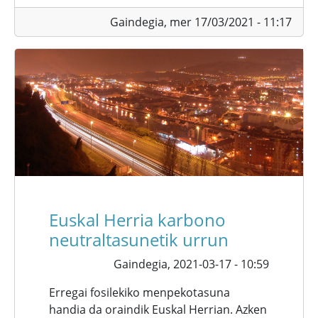
Gaindegia,
mer 17/03/2021 - 11:17
Euskal Herria karbono
neutraltasunetik urrun
Gaindegia,
2021-03-17 - 10:59
Erregai fosilekiko menpekotasuna
handia da oraindik Euskal Herrian. Azken