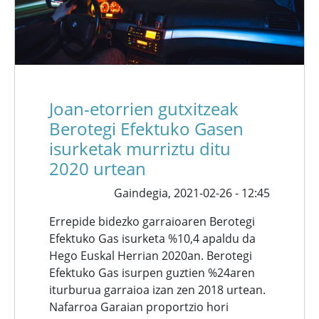
Joan-etorrien gutxitzeak
Berotegi Efektuko Gasen
isurketak murriztu ditu
2020 urtean
Gaindegia,
2021-02-26 - 12:45
Errepide bidezko garraioaren Berotegi
Efektuko Gas isurketa %10,4 apaldu da
Hego Euskal Herrian 2020an. Berotegi
Efektuko Gas isurpen guztien %24aren
iturburua garraioa izan zen 2018 urtean.
Nafarroa Garaian proportzio hori