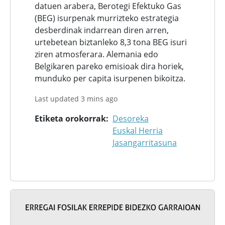
datuen arabera, Berotegi Efektuko Gas
(BEG) isurpenak murrizteko estrategia
desberdinak indarrean diren arren,
urtebetean biztanleko 8,3 tona BEG isuri
ziren atmosferara. Alemania edo
Belgikaren pareko emisioak dira horiek,
munduko per capita isurpenen bikoitza.
Last updated 3 mins ago
Etiketa orokorrak
Desoreka
Euskal Herria
Jasangarritasuna