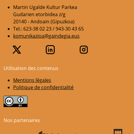
Martin Ugalde Kultur Parkea
Gudarien etorbidea z/g
20140 - Andoain (Gipuzkoa)
Tel.: 623-38 02 23 / 943-30 43 65
komunikazioa@gaindegia.eus
Utilisation des contenus
Mentions légales
Politique de confidentialité
Nos partenaires