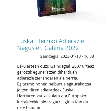
Euskal Herriko Adierazle
Nagusien Galeria 2022
Gaindegia,
2023-01-13 - 16:38
Esku artean duzu Gaindegiak 2007 urteaz
geroztik eguneratzen diharduen
adierazle zerrendaren ale berria.
Egitasmo honen helburua egiturakotzat
jotzen diren adierazleak Euskal
Herriarentzat kalkulatu eta Europako
lurraldeekin alderagarri egitea izan da
urte hauetan.