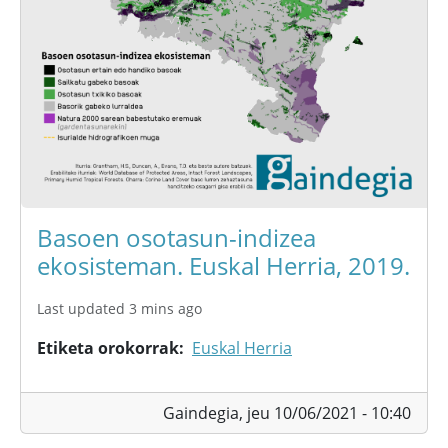
Basoen osotasun-indizea
ekosisteman. Euskal Herria, 2019.
Last updated 3 mins ago
Etiketa orokorrak
Euskal Herria
Gaindegia,
jeu 10/06/2021 - 10:40