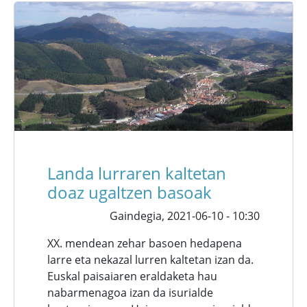
Landa lurraren kaltetan
doaz ugaltzen basoak
Gaindegia,
2021-06-10 - 10:30
XX. mendean zehar basoen hedapena
larre eta nekazal lurren kaltetan izan da.
Euskal paisaiaren eraldaketa hau
nabarmenagoa izan da isurialde