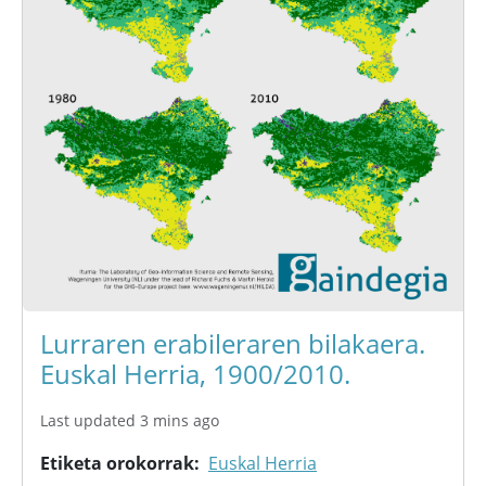
Lurraren erabileraren bilakaera.
Euskal Herria, 1900/2010.
Last updated 3 mins ago
Etiketa orokorrak
Euskal Herria