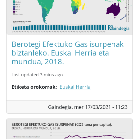
Berotegi Efektuko Gas isurpenak
biztanleko. Euskal Herria eta
mundua, 2018.
Last updated 3 mins ago
Etiketa orokorrak
Euskal Herria
Gaindegia,
mer 17/03/2021 - 11:23