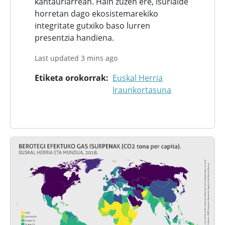
kantauriarrean. Hain zuzen ere, isurialde
horretan dago ekosistemarekiko
integritate gutxiko baso lurren
presentzia handiena.
Last updated 3 mins ago
Etiketa orokorrak
Euskal Herria
Iraunkortasuna