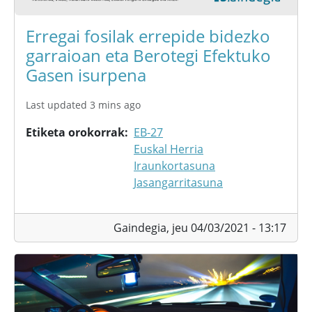
Erregai fosilak errepide bidezko
garraioan eta Berotegi Efektuko
Gasen isurpena
Last updated 3 mins ago
Etiketa orokorrak
EB-27
Euskal Herria
Iraunkortasuna
Jasangarritasuna
Gaindegia,
jeu 04/03/2021 - 13:17