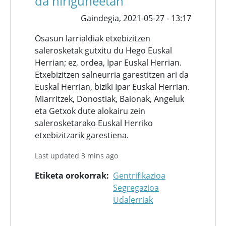
da hiriguneetan
Gaindegia,
2021-05-27 - 13:17
Osasun larrialdiak etxebizitzen
salerosketak gutxitu du Hego Euskal
Herrian; ez, ordea, Ipar Euskal Herrian.
Etxebizitzen salneurria garestitzen ari da
Euskal Herrian, biziki Ipar Euskal Herrian.
Miarritzek, Donostiak, Baionak, Angeluk
eta Getxok dute alokairu zein
salerosketarako Euskal Herriko
etxebizitzarik garestiena.
Last updated 3 mins ago
Etiketa orokorrak
Gentrifikazioa
Segregazioa
Udalerriak