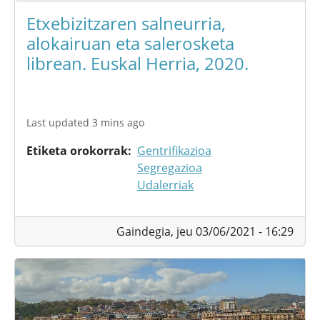
Etxebizitzaren salneurria,
alokairuan eta salerosketa
librean. Euskal Herria, 2020.
Last updated 3 mins ago
Etiketa orokorrak
Gentrifikazioa
Segregazioa
Udalerriak
Gaindegia,
jeu 03/06/2021 - 16:29