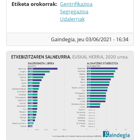
Etiketa orokorrak
Gentrifikazioa
Segregazioa
Udalerriak
Gaindegia,
jeu 03/06/2021 - 16:34