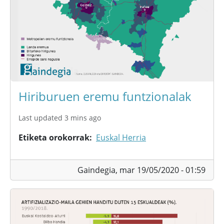
Hiriburuen eremu funtzionalak
Last updated 3 mins ago
Etiketa orokorrak
Euskal Herria
Gaindegia,
mar 19/05/2020 - 01:59