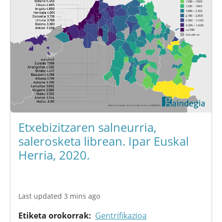
Etxebizitzaren salneurria,
salerosketa librean. Ipar Euskal
Herria, 2020.
Last updated 3 mins ago
Etiketa orokorrak
Gentrifikazioa