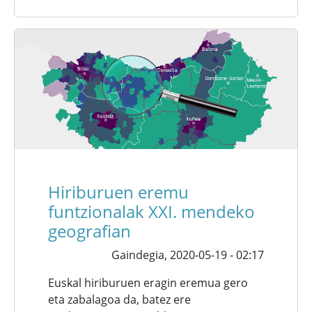
Hiriburuen eremu
funtzionalak XXI. mendeko
geografian
Gaindegia,
2020-05-19 - 02:17
Euskal hiriburuen eragin eremua gero
eta zabalagoa da, batez ere