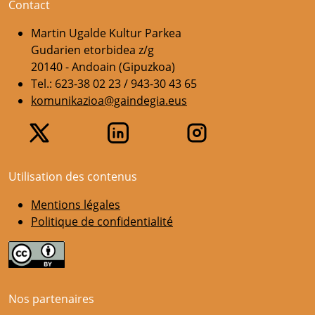
Contact
Martin Ugalde Kultur Parkea
Gudarien etorbidea z/g
20140 - Andoain (Gipuzkoa)
Tel.: 623-38 02 23 / 943-30 43 65
komunikazioa@gaindegia.eus
Utilisation des contenus
Mentions légales
Politique de confidentialité
Nos partenaires