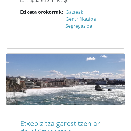
Last updated 3 mins ago
Etiketa orokorrak
Gazteak
Gentrifikazioa
Segregazioa
Etxebizitza garestitzen ari