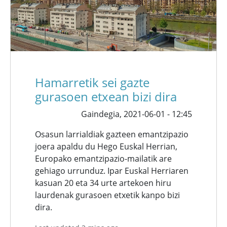
Hamarretik sei gazte
gurasoen etxean bizi dira
Gaindegia,
2021-06-01 - 12:45
Osasun larrialdiak gazteen emantzipazio
joera apaldu du Hego Euskal Herrian,
Europako emantzipazio-mailatik are
gehiago urrunduz. Ipar Euskal Herriaren
kasuan 20 eta 34 urte artekoen hiru
laurdenak gurasoen etxetik kanpo bizi
dira.