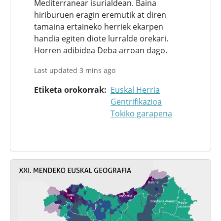
Mediterranear isurialdean. Baina
hiriburuen eragin eremutik at diren
tamaina ertaineko herriek ekarpen
handia egiten diote lurralde orekari.
Horren adibidea Deba arroan dago.
Last updated 3 mins ago
Etiketa orokorrak
Euskal Herria
Gentrifikazioa
Tokiko garapena