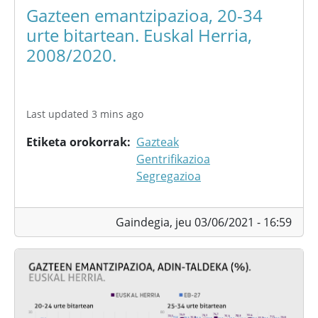
Gazteen emantzipazioa, 20-34
urte bitartean. Euskal Herria,
2008/2020.
Last updated 3 mins ago
Etiketa orokorrak
Gazteak
Gentrifikazioa
Segregazioa
Gaindegia,
jeu 03/06/2021 - 16:59