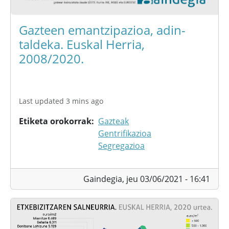
Gazteen emantzipazioa, adin-
taldeka. Euskal Herria,
2008/2020.
Last updated 3 mins ago
Etiketa orokorrak
Gazteak
Gentrifikazioa
Segregazioa
Gaindegia,
jeu 03/06/2021 - 16:41