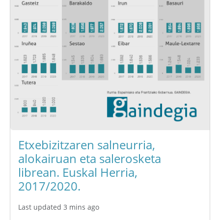
Etxebizitzaren salneurria,
alokairuan eta salerosketa
librean. Euskal Herria,
2017/2020.
Last updated 3 mins ago