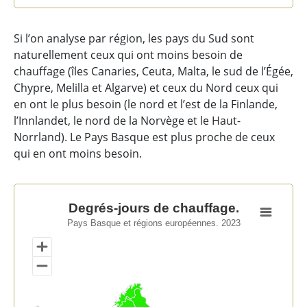
End of interactive chart.
Si l’on analyse par région, les pays du Sud sont
naturellement ceux qui ont moins besoin de
chauffage (îles Canaries, Ceuta, Malta, le sud de l’Égée,
Chypre, Melilla et Algarve) et ceux du Nord ceux qui
en ont le plus besoin (le nord et l’est de la Finlande,
l’Innlandet, le nord de la Norvège et le Haut-
Norrland). Le Pays Basque est plus proche de ceux
qui en ont moins besoin.
Degrés-jours de chauffage.
Degrés-jours de chauffage.
Pays Basque et régions européennes. 2023
Map of unspecified region with 1 data series.
Pays Basque et régions européennes. 2023
View as data table, Degrés-jours de chauffage.