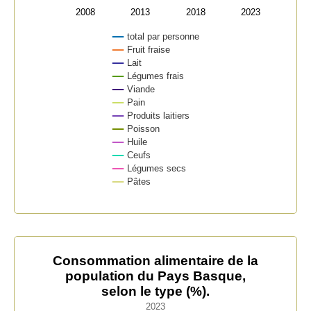
2008
2013
2018
2023
total par personne
Fruit fraise
Lait
Légumes frais
Viande
Pain
Produits laitiers
Poisson
Huile
Ceufs
Légumes secs
Pâtes
End of interactive chart.
Consommation alimentaire de la population du Pays Ba
Consommation alimentaire de la
population du Pays Basque,
Bar chart with 12 bars.
selon le type (%).
2023
2023