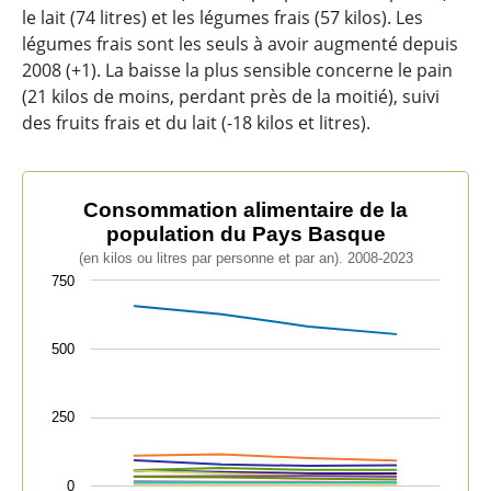
le lait (74 litres) et les légumes frais (57 kilos). Les
légumes frais sont les seuls à avoir augmenté depuis
2008 (+1). La baisse la plus sensible concerne le pain
(21 kilos de moins, perdant près de la moitié), suivi
des fruits frais et du lait (-18 kilos et litres).
Consommation alimentaire de la population du Pays 
Consommation alimentaire de la
population du Pays Basque
Line chart with 12 lines.
(en kilos ou litres par personne et par an). 2008-2023
(en kilos ou litres par personne et par an). 2008-2023
750
The chart has 1 X axis displaying categories.
The chart has 1 Y axis displaying values. Data range
500
250
0