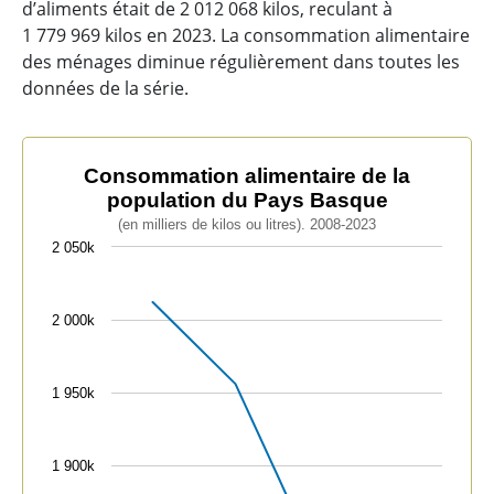
d’aliments était de 2 012 068 kilos, reculant à
1 779 969 kilos en 2023. La consommation alimentaire
des ménages diminue régulièrement dans toutes les
données de la série.
Consommation alimentaire de la population du Pays 
Consommation alimentaire de la
population du Pays Basque
Line chart with 4 data points.
(en milliers de kilos ou litres). 2008-2023
(en milliers de kilos ou litres). 2008-2023
2 050k
The chart has 1 X axis displaying categories.
The chart has 1 Y axis displaying values. Data range
2 000k
1 950k
1 900k