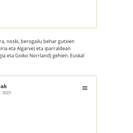
a, noski, berogailu behar gutxien
iria eta Algarve) eta iparraldean
gia eta Goiko Norrland) gehien. Euskal
nak
k. 2023