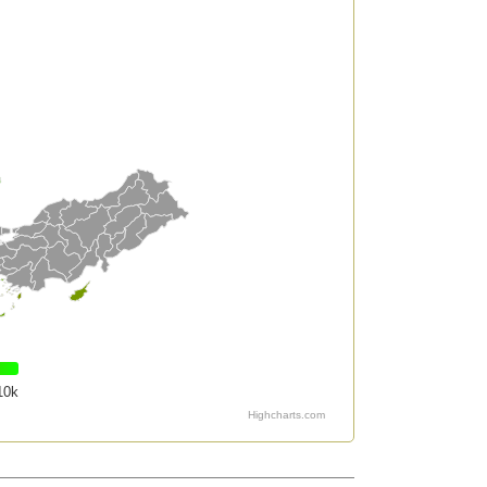
10k
Highcharts.com