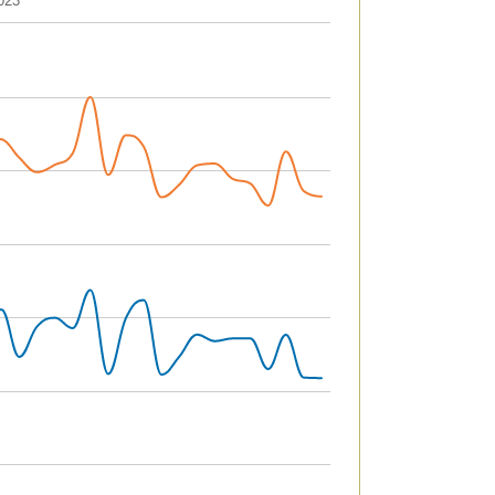
023
.08202 to 3725.67.