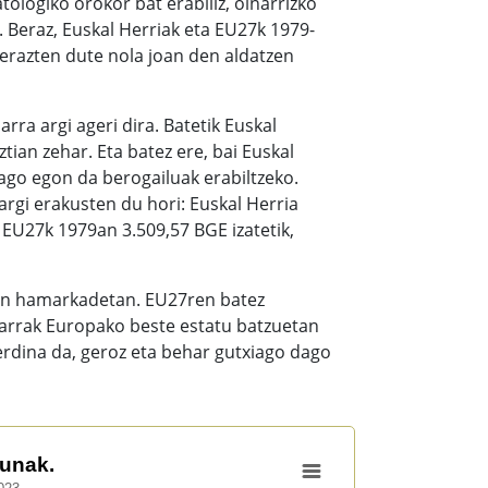
ologiko orokor bat erabiliz, oinarrizko
 Beraz, Euskal Herriak eta EU27k 1979-
razten dute nola joan den aldatzen
rra argi ageri dira. Batetik Euskal
ian zehar. Eta batez ere, bai Euskal
ago egon da berogailuak erabiltzeko.
rgi erakusten du hori: Euskal Herria
 EU27k 1979an 3.509,57 BGE izatetik,
ken hamarkadetan. EU27ren batez
harrak Europako beste estatu batzuetan
erdina da, geroz eta behar gutxiago dago
unak.