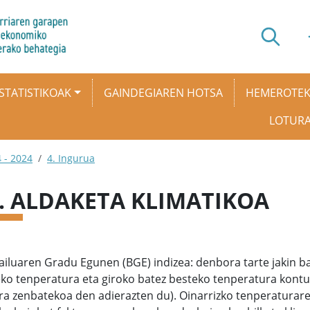
STATISTIKOAK
GAINDEGIAREN HOTSA
HEMEROTE
LOTUR
 - 2024
4. Ingurua
2. ALDAKETA KLIMATIKOA
iluaren Gradu Egunen (BGE) indizea: denbora tarte jakin ba
ko tenperatura eta giroko batez besteko tenperatura kontu
a zenbatekoa den adierazten du). Oinarrizko tenperaturaren