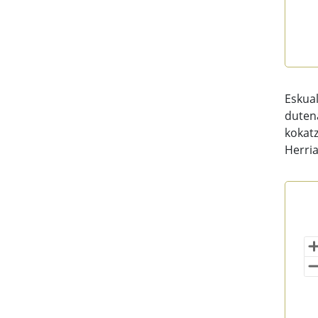
End 
Eskual
dutena
kokatz
Herria
Ber
Map 
Eus
Vi