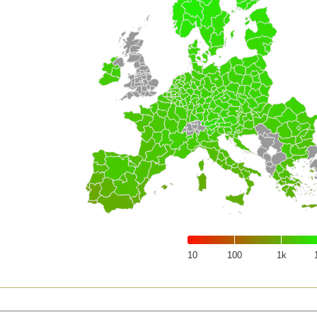
10
100
1k
of interactive chart.