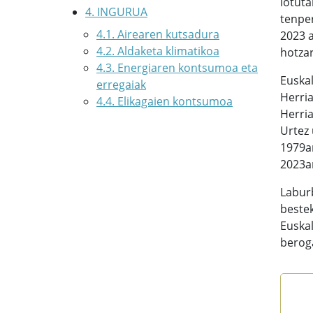
lotuta
4. INGURUA
tenper
4.1. Airearen kutsadura
2023 
4.2. Aldaketa klimatikoa
hotzar
4.3. Energiaren kontsumoa eta
Euskal
erregaiak
Herria
4.4. Elikagaien kontsumoa
Herria
Urtez 
1979an
2023an
Labur
beste
Euskal
beroga
Ber