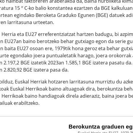
ko hainbat faktoreren araberakoa da, baina hurbilketa klimat
atura 15 ° C-ko balio konstantea ezartzen da BGE kalkuluan.
artean egindako Beroketa Graduko Egunen (BGE) datuek adie
en larritasuna urteetan.
 Herria eta EU27 erreferentziatzat hartzen badugu, bi azpima
n EU27an baino berotzeko behar gutxiago egon da serie guzt
n baita EU27 osoan ere, 1979tik hona geroz eta behar gutxi
urte egondako joera puntualetatik harago, joera orokorrak a
 2.197,2 BGE izatetik 2023an 1.585,1 BGE izatera pasatu da.
 2.820,92 BGE izatera pasa da.
bilduz, Euskal Herriak hotzaren larritasuna murriztu du az
koak Euskal Herrikoak baino altuagoak dira, berokuntza be
 Herrikoak baino handiagoak direla adieraziz, baina joera b
iluak erabiltzeko.
okuntza graduen egunak.
Berokuntza graduen eg