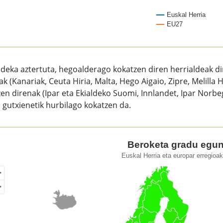
Euskal Herria
EU27
of interactive chart.
deka aztertuta, hegoalderago kokatzen diren herrialdeak dir
k (Kanariak, Ceuta Hiria, Malta, Hego Aigaio, Zipre, Melilla H
en direnak (Ipar eta Ekialdeko Suomi, Innlandet, Ipar Norbe
 gutxienetik hurbilago kokatzen da.
oketa gradu egunak
Beroketa gradu egu
Euskal Herria eta europar erregioa
of unspecified region with 1 data series.
kal Herria eta europar erregioak. 2023
ew as data table, Beroketa gradu egunak