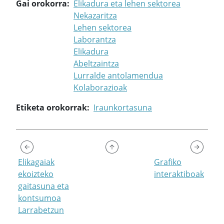
Gai orokorra
Elikadura eta lehen sektorea
Nekazaritza
Lehen sektorea
Laborantza
Elikadura
Abeltzaintza
Lurralde antolamendua
Kolaborazioak
Etiketa orokorrak
Iraunkortasuna
Elikagaiak
Grafiko
ekoizteko
interaktiboak
gaitasuna eta
kontsumoa
Larrabetzun