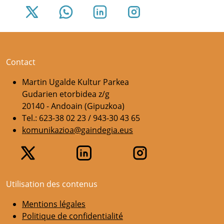
Contact
Martin Ugalde Kultur Parkea
Gudarien etorbidea z/g
20140 - Andoain (Gipuzkoa)
Tel.: 623-38 02 23 / 943-30 43 65
komunikazioa@gaindegia.eus
Utilisation des contenus
Mentions légales
Politique de confidentialité