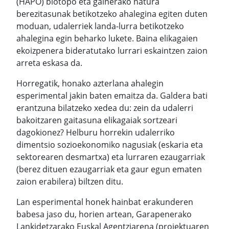
(HAPO) biotopo eta gainerako natura
berezitasunak betikotzeko ahalegina egiten duten
moduan, udalerriek landa-lurra betikotzeko
ahalegina egin beharko lukete. Baina elikagaien
ekoizpenera bideratutako lurrari eskaintzen zaion
arreta eskasa da.
Horregatik, honako azterlana ahalegin
esperimental jakin baten emaitza da. Galdera bati
erantzuna bilatzeko xedea du: zein da udalerri
bakoitzaren gaitasuna elikagaiak sortzeari
dagokionez? Helburu horrekin udalerriko
dimentsio sozioekonomiko nagusiak (eskaria eta
sektorearen desmartxa) eta lurraren ezaugarriak
(berez dituen ezaugarriak eta gaur egun ematen
zaion erabilera) biltzen ditu.
Lan esperimental honek hainbat erakunderen
babesa jaso du, horien artean, Garapenerako
Lankidetzarako Euskal Agentziarena (proiektuaren