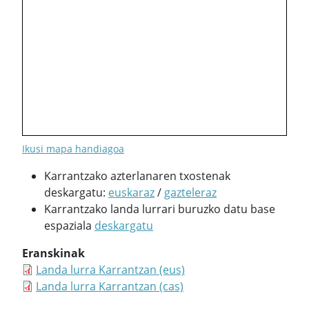
Ikusi mapa handiagoa
Karrantzako azterlanaren txostenak
deskargatu:
euskaraz
/
gazteleraz
Karrantzako landa lurrari buruzko datu base
espaziala
deskargatu
Eranskinak
Landa lurra Karrantzan (eus)
Landa lurra Karrantzan (cas)