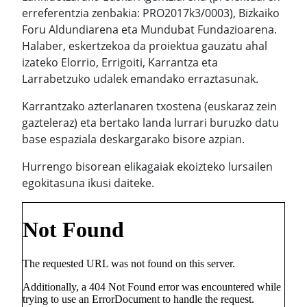
erreferentzia zenbakia: PRO2017k3/0003), Bizkaiko
Foru Aldundiarena eta Mundubat Fundazioarena.
Halaber, eskertzekoa da proiektua gauzatu ahal
izateko Elorrio, Errigoiti, Karrantza eta
Larrabetzuko udalek emandako erraztasunak.
Karrantzako azterlanaren txostena (euskaraz zein
gazteleraz) eta bertako landa lurrari buruzko datu
base espaziala deskargarako bisore azpian.
Hurrengo bisorean elikagaiak ekoizteko lursailen
egokitasuna ikusi daiteke.