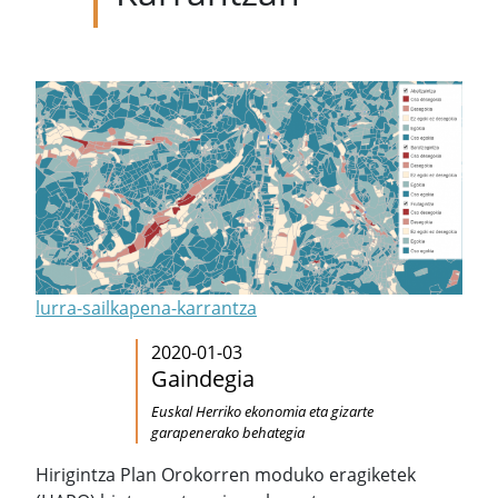
lurra-sailkapena-karrantza
2020-01-03
Gaindegia
Euskal Herriko ekonomia eta gizarte
garapenerako behategia
Hirigintza Plan Orokorren moduko eragiketek